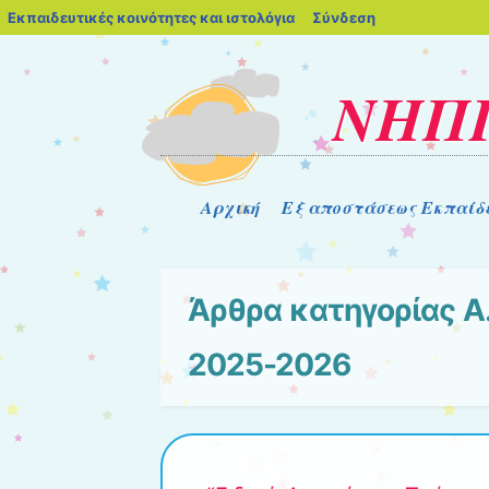
blogs.sch.gr
Εκπαιδευτικές κοινότητες και ιστολόγια
Σύνδεση
ΝΗΠΙ
Μενού
Μετάβαση στο περιεχόμενο
Αρχική
Εξ αποστάσεως Εκπαίδ
Άρθρα κατηγορίας
Α
2025-2026