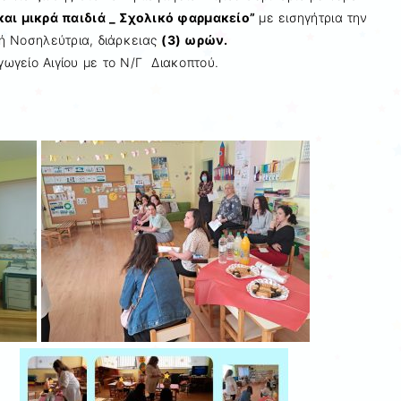
αι μικρά παιδιά _ Σχολικό φαρμακείο”
με εισηγήτρια την
κή Νοσηλεύτρια, διάρκειας
(3) ωρών.
ωγείο Αιγίου με το Ν/Γ Διακοπτού.