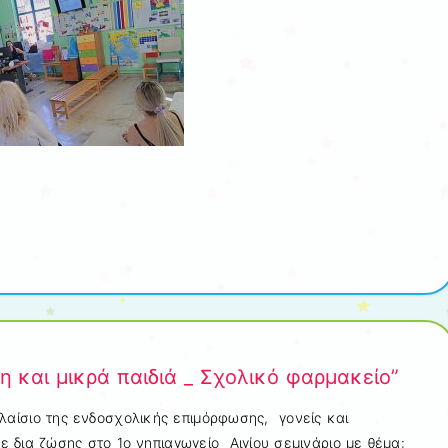
η και μικρά παιδιά _ Σχολικό φαρμακείο”
λαίσιο της ενδοσχολικής επιμόρφωσης, γονείς και
 δια ζώσης στο 1ο νηπιαγωγείο Αιγίου σεμινάριο με θέμα: