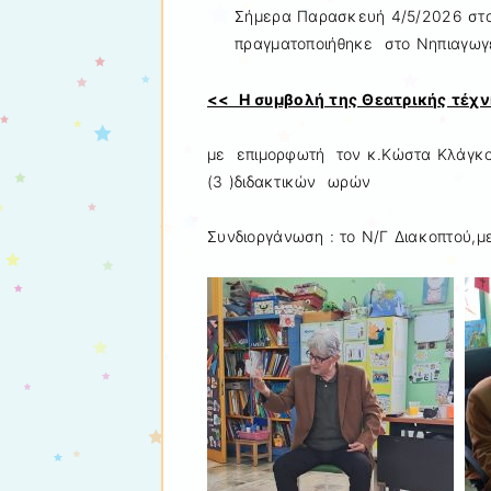
Σήμερα Παρασκευή 4/5/2026 στα
πραγματοποιήθηκε στο Νηπιαγωγε
<< Η συμβολή της Θεατρικής τέχν
με επιμορφωτή τον κ.Κώστα Κλάγκο, 
(3 )διδακτικών ωρών
Συνδιοργάνωση : το Ν/Γ Διακοπτού,με