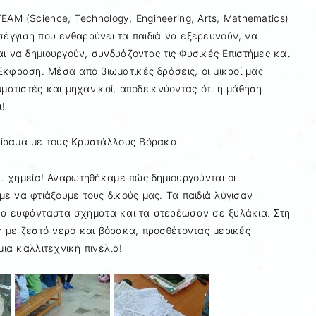
EAM (Science, Technology, Engineering, Arts, Mathematics)
σέγγιση που ενθαρρύνει τα παιδιά να εξερευνούν, να
ι να δημιουργούν, συνδυάζοντας τις Φυσικές Επιστήμες και
Έκφραση. Μέσα από βιωματικές δράσεις, οι μικροί μας
ματιστές και μηχανικοί, αποδεικνύοντας ότι η μάθηση
ι!
Πείραμα με τους Κρυστάλλους Βόρακα
… χημεία! Αναρωτηθήκαμε πώς δημιουργούνται οι
ε να φτιάξουμε τους δικούς μας. Τα παιδιά λύγισαν
α ευφάνταστα σχήματα και τα στερέωσαν σε ξυλάκια. Στη
η με ζεστό νερό και βόρακα, προσθέτοντας μερικές
ια καλλιτεχνική πινελιά!