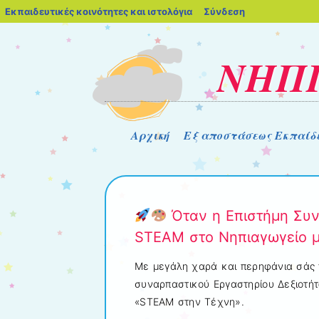
blogs.sch.gr
Εκπαιδευτικές κοινότητες και ιστολόγια
Σύνδεση
ΝΗΠΙ
Μενού
Μετάβαση στο περιεχόμενο
Αρχική
Εξ αποστάσεως Εκπαίδ
Όταν η Επιστήμη Συνα
STEAM στο Νηπιαγωγείο 
Με μεγάλη χαρά και περηφάνια σάς 
συναρπαστικού Εργαστηρίου Δεξιοτήτ
«STEAM στην Τέχνη».