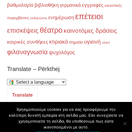
βαθμολογία
βιβλιοθήκη
εγγραφές
γερμανικά
εικαστικές
επέτειοι
ενημέρωση
παρεμβάσεις
εκδηλώσεις
θέατρο
επισκέψεις
καινοτόμες δράσεις
υγιεινή
κτιριακά
καιρικές συνθήκες
σημαία
υλικό
φιλαναγνωσία
ψυχολόγος
Translate – Përkthej
Select
a
Translate
language
to
Χρησιμοποιούμε cookies για να σας προσφέρουμε την
καλύτερη δυνατή εμπειρία στη σελίδα μας. Εάν συνεχίσετε να
translate
Θέμα WordPress: Chronus από ThemeZee.
χρησιμοποιείτε τη σελίδα, θα υποθέσουμε πως είστε
this
ικανοποιημένοι με αυτό.