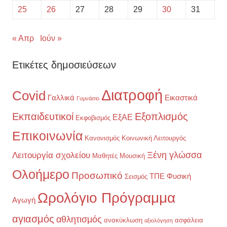
25
26
27
28
29
30
31
« Απρ
Ιούν »
Ετικέτες δημοσιεύσεων
Διατροφή
Covid
Γαλλικά
Εικαστικά
Γυμνάσιο
Εκπαιδευτικοί
Εξοπλισμός
ΕξΑΕ
Εκφοβισμός
Επικοινωνία
Κανονισμός
Κοινωνική Λειτουργός
Ξένη γλώσσα
Λειτουργία σχολείου
Μαθητές
Μουσική
Ολοήμερο
Προσωπικό
ΤΠΕ
Φυσική
Σεισμός
Ωρολόγιο Πρόγραμμα
Αγωγή
αγιασμός
αθλητισμός
ανακύκλωση
ασφάλεια
αξιολόγηση