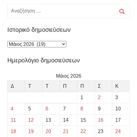
Αναζήτηση
για:
Αναζή
Ιστορικό δημοσιεύσεων
Ιστορικό
δημοσιεύσεων
Ημερολόγιο δημοσιεύσεων
Μάιος 2026
Δ
Τ
Τ
Π
Π
Σ
Κ
1
2
3
4
5
6
7
8
9
10
11
12
13
14
15
16
17
18
19
20
21
22
23
24