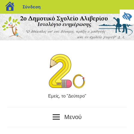
blogs.sch.gr
Σύνδεση
Μετάβαση
στο
περιεχόμενο
Εμείς, το "Δεύτερο"
Το
"δεύτερο"
Μενού