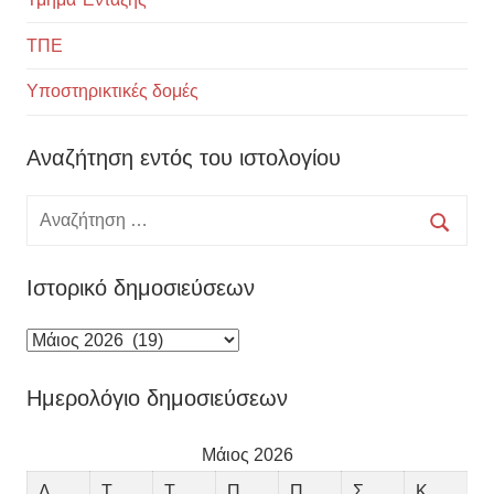
ΤΠΕ
Υποστηρικτικές δομές
Αναζήτηση εντός του ιστολογίου
Αναζήτηση
για:
Αναζή
Ιστορικό δημοσιεύσεων
Ιστορικό
δημοσιεύσεων
Ημερολόγιο δημοσιεύσεων
Μάιος 2026
Δ
Τ
Τ
Π
Π
Σ
Κ