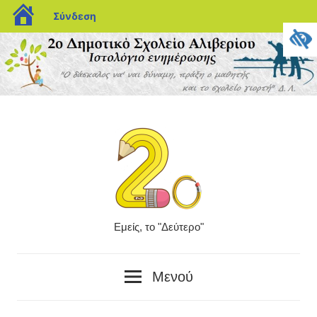
blogs.sch.gr
Σύνδεση
Μετάβαση
στο
περιεχόμενο
Εμείς, το "Δεύτερο"
Το
"δεύτερο"
Μενού