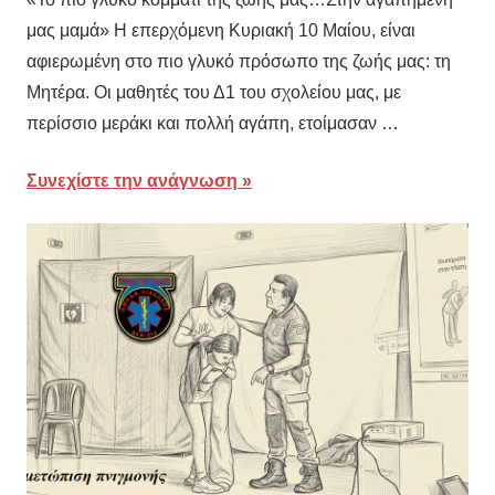
ΒΑΣΙΛΙΚΗ
Δ
,
μας μαμά» Η επερχόμενη Κυριακή 10 Μαίου, είναι
Προβεβλημένες
αφιερωμένη στο πιο γλυκό πρόσωπο της ζωής μας: τη
Μητέρα. Οι μαθητές του Δ1 του σχολείου μας, με
περίσσιο μεράκι και πολλή αγάπη, ετοίμασαν …
Συνεχίστε την ανάγνωση