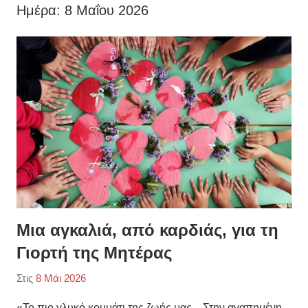
Ημέρα:
8 Μαΐου 2026
Μια αγκαλιά, από καρδιάς, για τη
Γιορτή της Μητέρας
Στις
8 Μάι 2026
Από
Κατηγορία:
ΠΑΠΟΥΤΣΗ
Ανακοινώσεις
,
«Το πιο γλυκό κομμάτι της ζωής μας…Στην αγαπημένη