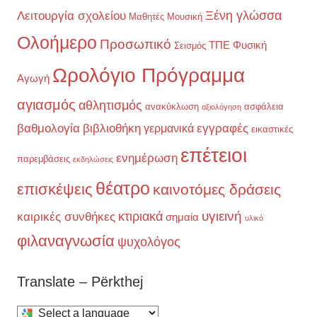
Ξένη γλώσσα
Λειτουργία σχολείου
Μαθητές
Μουσική
Ολοήμερο
Προσωπικό
ΤΠΕ
Φυσική
Σεισμός
Ωρολόγιο Πρόγραμμα
Αγωγή
αγιασμός
αθλητισμός
ανακύκλωση
ασφάλεια
αξιολόγηση
βαθμολογία
βιβλιοθήκη
εγγραφές
γερμανικά
εικαστικές
επέτειοι
ενημέρωση
παρεμβάσεις
εκδηλώσεις
θέατρο
επισκέψεις
καινοτόμες δράσεις
υγιεινή
κτιριακά
καιρικές συνθήκες
σημαία
υλικό
φιλαναγνωσία
ψυχολόγος
Translate – Përkthej
Select