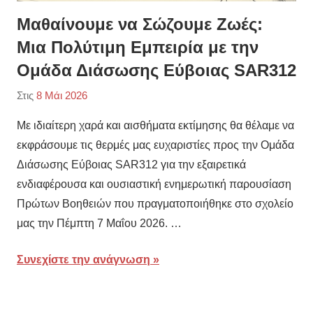
Μαθαίνουμε να Σώζουμε Ζωές:
Μια Πολύτιμη Εμπειρία με την
Ομάδα Διάσωσης Εύβοιας SAR312
Στις
8 Μάι 2026
Από
Κατηγορία:
2ο
Δ
,
Με ιδιαίτερη χαρά και αισθήματα εκτίμησης θα θέλαμε να
Δημοτικό
Ε
,
εκφράσουμε τις θερμές μας ευχαριστίες προς την Ομάδα
Σχολείο
Εκπαιδευτικές
Διάσωσης Εύβοιας SAR312 για την εξαιρετικά
Αλιβερίου
δράσεις
,
ενδιαφέρουσα και ουσιαστική ενημερωτική παρουσίαση
Προβεβλημένες
,
Πρώτων Βοηθειών που πραγματοποιήθηκε στο σχολείο
ΣΤ
μας την Πέμπτη 7 Μαΐου 2026. …
Συνεχίστε την ανάγνωση