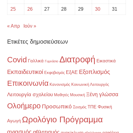
25
26
27
28
29
30
31
« Απρ
Ιούν »
Ετικέτες δημοσιεύσεων
Διατροφή
Covid
Γαλλικά
Εικαστικά
Γυμνάσιο
Εκπαιδευτικοί
Εξοπλισμός
ΕξΑΕ
Εκφοβισμός
Επικοινωνία
Κανονισμός
Κοινωνική Λειτουργός
Ξένη γλώσσα
Λειτουργία σχολείου
Μαθητές
Μουσική
Ολοήμερο
Προσωπικό
ΤΠΕ
Φυσική
Σεισμός
Ωρολόγιο Πρόγραμμα
Αγωγή
αγιασμός
αθλητισμός
ανακύκλωση
ασφάλεια
αξιολόγηση