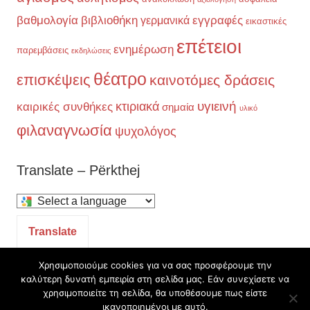
βαθμολογία
βιβλιοθήκη
εγγραφές
γερμανικά
εικαστικές
επέτειοι
ενημέρωση
παρεμβάσεις
εκδηλώσεις
θέατρο
επισκέψεις
καινοτόμες δράσεις
υγιεινή
κτιριακά
καιρικές συνθήκες
σημαία
υλικό
φιλαναγνωσία
ψυχολόγος
Translate – Përkthej
Select
a
Translate
language
to
Χρησιμοποιούμε cookies για να σας προσφέρουμε την
καλύτερη δυνατή εμπειρία στη σελίδα μας. Εάν συνεχίσετε να
translate
Θέμα WordPress: Chronus από ThemeZee.
χρησιμοποιείτε τη σελίδα, θα υποθέσουμε πως είστε
this
ικανοποιημένοι με αυτό.