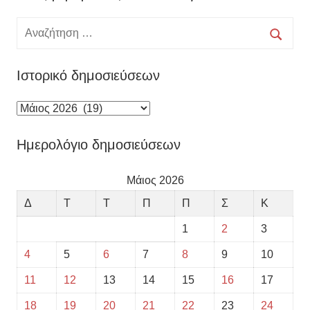
Αναζήτηση
για:
Αναζή
Ιστορικό δημοσιεύσεων
Ιστορικό
δημοσιεύσεων
Ημερολόγιο δημοσιεύσεων
Μάιος 2026
Δ
Τ
Τ
Π
Π
Σ
Κ
1
2
3
4
5
6
7
8
9
10
11
12
13
14
15
16
17
18
19
20
21
22
23
24