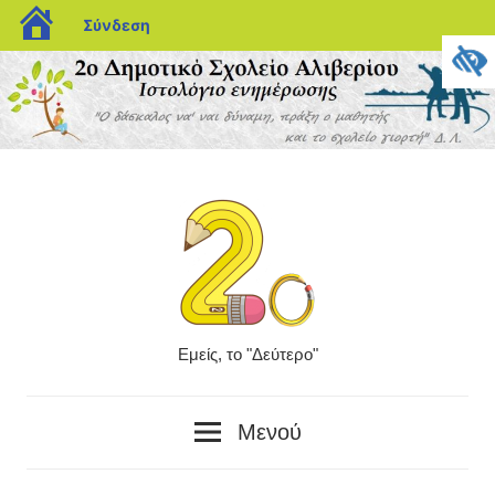
blogs.sch.gr
Σύνδεση
Μετάβαση
στο
περιεχόμενο
Εμείς, το "Δεύτερο"
Το
"δεύτερο"
Μενού