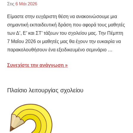
Στις
6 Μάι 2026
Από
Κατηγορία:
2ο
Δ
,
Είμαστε στην ευχάριστη θέση να ανακοινώσουμε μια
Δημοτικό
Ε
,
σημαντική εκπαιδευτική δράση που αφορά τους μαθητές
Σχολείο
Εκπαιδευτικές
των Δ’, Ε’ και ΣΤ’ τάξεων του σχολείου μας. Την Πέμπτη
Αλιβερίου
δράσεις
,
7 Μαΐου 2026 οι μαθητές μας θα έχουν την ευκαιρία να
Προβεβλημένες
,
παρακολουθήσουν ένα εξειδικευμένο σεμινάριο …
ΣΤ
Συνεχίστε την ανάγνωση
Πλαίσιο λειτουργίας σχολείου