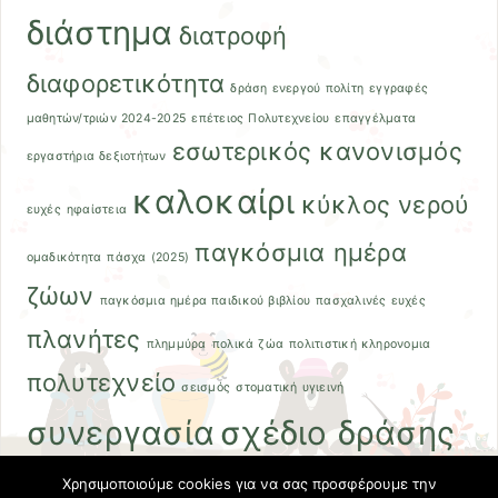
διάστημα
διατροφή
διαφορετικότητα
δράση ενεργού πολίτη
εγγραφές
μαθητών/τριών 2024-2025
επέτειος Πολυτεχνείου
επαγγέλματα
εσωτερικός κανονισμός
εργαστήρια δεξιοτήτων
καλοκαίρι
κύκλος νερού
ευχές
ηφαίστεια
παγκόσμια ημέρα
ομαδικότητα
πάσχα (2025)
ζώων
παγκόσμια ημέρα παιδικού βιβλίου
πασχαλινές ευχές
πλανήτες
πλημμύρα
πολικά ζώα
πολιτιστική κληρονομια
πολυτεχνείο
σεισμός
στοματική υγιεινή
συνεργασία
σχέδιο δράσης
φθινόπωρο
χειμώνας
Χρησιμοποιούμε cookies για να σας προσφέρουμε την
σχέσεις μαθητών/τριών