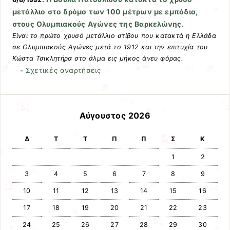
μετάλλιο στο δρόμο των 100 μέτρων με εμπόδια,
στους Ολυμπιακούς Αγώνες της Βαρκελώνης.
Είναι το πρώτο χρυσό μετάλλιο στίβου που κατακτά η Ελλάδα
σε Ολυμπιακούς Αγώνες μετά το 1912 και την επιτυχία του
Κώστα Τσικλητήρα στο άλμα εις μήκος άνευ φόρας.
Σχετικές αναρτήσεις
-
Αύγουστος 2026
Δ
Τ
Τ
Π
Π
Σ
Κ
1
2
3
4
5
6
7
8
9
10
11
12
13
14
15
16
17
18
19
20
21
22
23
24
25
26
27
28
29
30