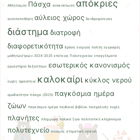
απόκριες
Πάσχα
Αθλητισμού
ανακύκλωση
αύλειος χώρος
αυτοπεποίθηση
δενδροφύτευση
διάστημα
διατροφή
διαφορετικότητα
δράση ενεργού πολίτη
εγγραφές
μαθητών/τριών 2024-2025
επέτειος Πολυτεχνείου
επαγγέλματα
εσωτερικός κανονισμός
εργαστήρια δεξιοτήτων
καλοκαίρι
κύκλος νερού
ευχές
ηφαίστεια
παγκόσμια ημέρα
ομαδικότητα
πάσχα (2025)
ζώων
παγκόσμια ημέρα παιδικού βιβλίου
πασχαλινές ευχές
πλανήτες
πλημμύρα
πολικά ζώα
πολιτιστική κληρονομια
πολυτεχνείο
σεισμός
στοματική υγιεινή