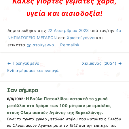
Καλές γιορτές γεμάτες χαρά,
υγεία και αισιοδοξία!
Δημοσιεύθηκε στις
22 Δεκεμβρίου 2023
από τον/την
4ο
ΝΗΠΙΑΓΩΓΕΙΟ ΜΕΓΑΡΩΝ
στο
Χριστούγεννα
και
ετικέττα
χριστούγεννα
|
Permalink
← Προηγούμενo
Χειμώνας (2024)
→
Πλοήγηση άρθρων
Ενδιαφέρομαι και ενεργώ
Σαν σήμερα
Η Βούλα Πατουλίδου κατακτά το χρυσό
6/8/1992:
μετάλλιο στο δρόμο των 100 μέτρων με εμπόδια,
στους Ολυμπιακούς Αγώνες της Βαρκελώνης.
Είναι το πρώτο χρυσό μετάλλιο στίβου που κατακτά η Ελλάδα
σε Ολυμπιακούς Αγώνες μετά το 1912 και την επιτυχία του