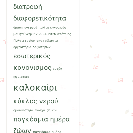
διατροφή
διαφορετικότητα
δράση ενεργού πολίτη
εγγραφές
μαθητών/τριών 2024-2025
επέτειος
Πολυτεχνείου
επαγγέλματα
εργαστήρια δεξιοτήτων
εσωτερικός
κανονισμός
ευχές
ηφαίστεια
καλοκαίρι
κύκλος νερού
ομαδικότητα
πάσχα (2025)
παγκόσμια ημέρα
ζώων
παγκόσμια ημέρα