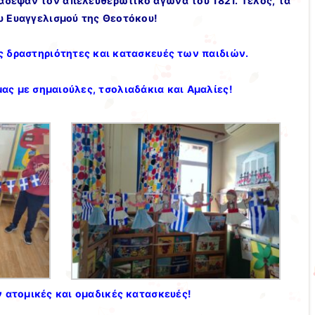
άδεψαν τον απελευθερωτικό αγώνα του 1821. Τέλος, τα
ου Ευαγγελισμού της Θεοτόκου!
ς δραστηριότητες και κατασκευές των παιδιών.
μας με σημαιούλες, τσολιαδάκια και Αμαλίες!
 ατομικές και ομαδικές κατασκευές!