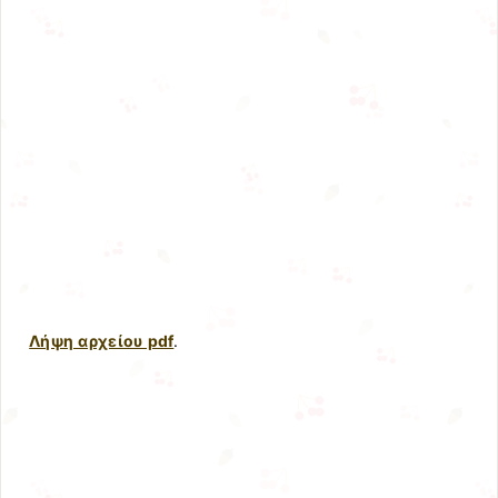
Λήψη αρχείου pdf
.