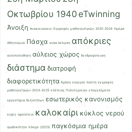
Οκτωβρίου 1940
eTwinning
Άνοιξη
Ανακοινώσεις
Εγγραφές μαθητών/τριών 2025-2026
Ημέρα
απόκριες
Πάσχα
Αθλητισμού
ανακύκλωση
αύλειος χώρος
αυτοπεποίθηση
δενδροφύτευση
διάστημα
διατροφή
διαφορετικότητα
δράση ενεργού πολίτη
εγγραφές
μαθητών/τριών 2024-2025
επέτειος Πολυτεχνείου
επαγγέλματα
εσωτερικός κανονισμός
εργαστήρια δεξιοτήτων
καλοκαίρι
κύκλος νερού
ευχές
ηφαίστεια
παγκόσμια ημέρα
ομαδικότητα
πάσχα (2025)