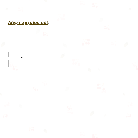
Λήψη αρχείου pdf
.