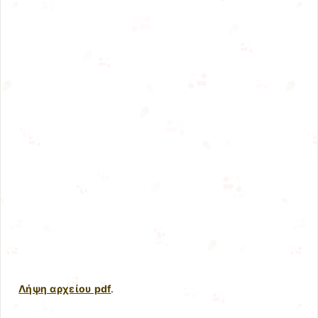
Λήψη αρχείου pdf
.