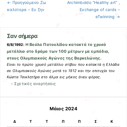
← Προηγούμενo
Ζω
Archimboldo “Healthy art” ,
Πλοήγηση άρθρων
καλύτερα – Ευ ζην
Exchange of cards –
eTwinning
→
Σαν σήμερα
Η Βούλα Πατουλίδου κατακτά το χρυσό
6/8/1992:
μετάλλιο στο δρόμο των 100 μέτρων με εμπόδια,
στους Ολυμπιακούς Αγώνες της Βαρκελώνης.
Είναι το πρώτο χρυσό μετάλλιο στίβου που κατακτά η Ελλάδα
σε Ολυμπιακούς Αγώνες μετά το 1912 και την επιτυχία του
Κώστα Τσικλητήρα στο άλμα εις μήκος άνευ φόρας.
Σχετικές αναρτήσεις
-
Μάιος 2024
Δ
Τ
Τ
Π
Π
Σ
Κ