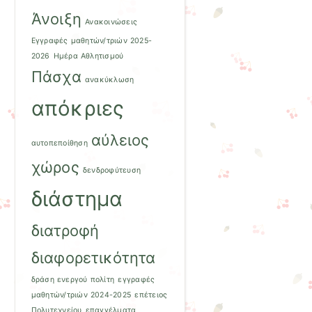
Άνοιξη
Ανακοινώσεις
Εγγραφές μαθητών/τριών 2025-
2026
Ημέρα Αθλητισμού
Πάσχα
ανακύκλωση
απόκριες
αύλειος
αυτοπεποίθηση
χώρος
δενδροφύτευση
διάστημα
διατροφή
διαφορετικότητα
δράση ενεργού πολίτη
εγγραφές
μαθητών/τριών 2024-2025
επέτειος
Πολυτεχνείου
επαγγέλματα