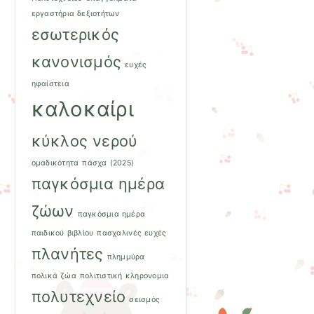
εργαστήρια δεξιοτήτων
εσωτερικός
κανονισμός
ευχές
ηφαίστεια
καλοκαίρι
κύκλος νερού
ομαδικότητα
πάσχα (2025)
παγκόσμια ημέρα
ζώων
παγκόσμια ημέρα
παιδικού βιβλίου
πασχαλινές ευχές
πλανήτες
πλημμύρα
πολικά ζώα
πολιτιστική κληρονομια
πολυτεχνείο
σεισμός