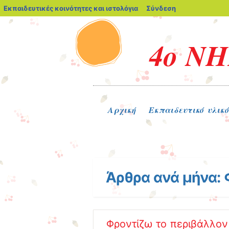
blogs.sch.gr
Εκπαιδευτικές κοινότητες και ιστολόγια
Σύνδεση
4ο Ν
Μενού
Μετάβαση στο περιεχόμενο
Αρχική
Εκπαιδευτικό υλικό
Άρθρα ανά μήνα:
Φροντίζω το περιβάλλον