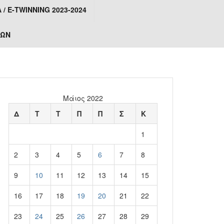
 Ε-TWINNING 2023-2024
ΤΩΝ
Μάιος 2022
Δ
Τ
Τ
Π
Π
Σ
Κ
1
2
3
4
5
6
7
8
9
10
11
12
13
14
15
16
17
18
19
20
21
22
23
24
25
26
27
28
29