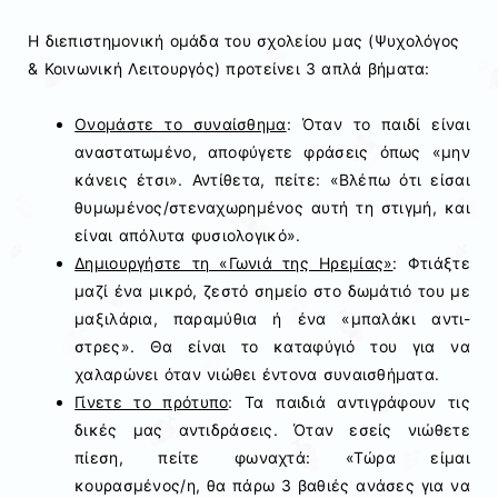
Η διεπιστημονική ομάδα του σχολείου μας (Ψυχολόγος
& Κοινωνική Λειτουργός) προτείνει 3 απλά βήματα:
Ονομάστε το συναίσθημα
: Όταν το παιδί είναι
αναστατωμένο, αποφύγετε φράσεις όπως «μην
κάνεις έτσι». Αντίθετα, πείτε: «Βλέπω ότι είσαι
θυμωμένος/στεναχωρημένος αυτή τη στιγμή, και
είναι απόλυτα φυσιολογικό».
Δημιουργήστε τη «Γωνιά της Ηρεμίας»
: Φτιάξτε
μαζί ένα μικρό, ζεστό σημείο στο δωμάτιό του με
μαξιλάρια, παραμύθια ή ένα «μπαλάκι αντι-
στρες». Θα είναι το καταφύγιό του για να
χαλαρώνει όταν νιώθει έντονα συναισθήματα.
Γίνετε το πρότυπο
: Τα παιδιά αντιγράφουν τις
δικές μας αντιδράσεις. Όταν εσείς νιώθετε
πίεση, πείτε φωναχτά: «Τώρα είμαι
κουρασμένος/η, θα πάρω 3 βαθιές ανάσες για να