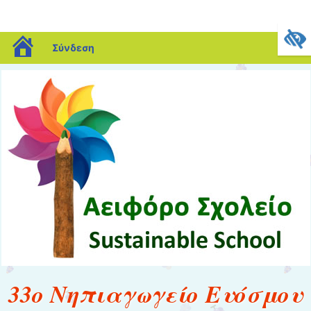
blogs.sch.gr
Σύνδεση
33ο Νηπιαγωγείο Ευόσμου