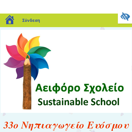
blogs.sch.gr
Σύνδεση
33ο Νηπιαγωγείο Ευόσμου