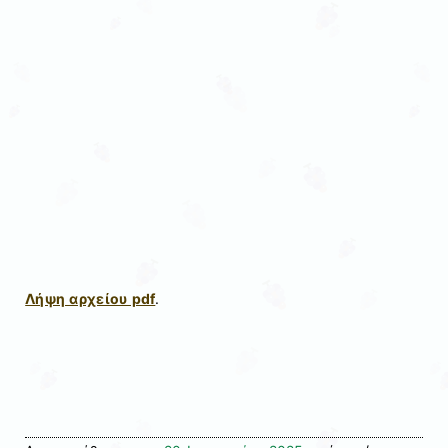
Λήψη αρχείου pdf
.