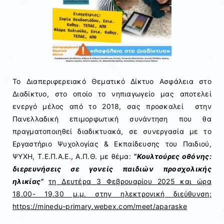
Το Διαπεριφερειακό Θεματικό Δίκτυο Ασφάλεια στο
Διαδίκτυο, στο οποίο το νηπιαγωγείο μας αποτελεί
ενεργό μέλος από το 2018, σας προσκαλεί στην
Πανελλαδική επιμορφωτική συνάντηση που θα
πραγματοποιηθεί διαδικτυακά, σε συνεργασία με το
Εργαστήριο Ψυχολογίας & Εκπαίδευσης του Παιδιού,
ΨΥΧΗ, Τ.Ε.Π.Α.Ε., Α.Π.Θ. με θέμα:
“Κουλτούρες οθόνης:
διερευνήσεις σε γονείς παιδιών προσχολικής
ηλικίας”
τη Δευτέρα 3 Φεβρουαρίου 2025 και ώρα
18.00- 19.30 μ.μ. στην ηλεκτρονική διεύθυνση:
https://minedu-primary.webex.com/meet/aparaske