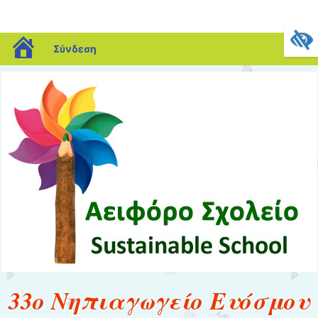
blogs.sch.gr
Σύνδεση
33ο Νηπιαγωγείο Ευόσμου