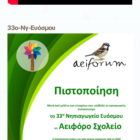
33ο-Νγ-Ευόσμου