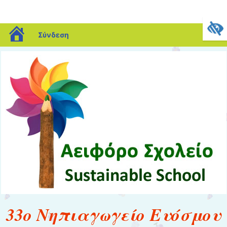
blogs.sch.gr
Σύνδεση
33ο Νηπιαγωγείο Ευόσμου