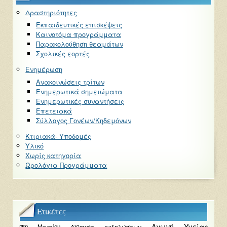
Δραστηριότητες
Εκπαιδευτικές επισκέψεις
Καινοτόμα προγράμματα
Παρακολούθηση θεαμάτων
Σχολικές εορτές
Ενημέρωση
Ανακοινώσεις τρίτων
Ενημερωτικά σημειώματα
Ενημερωτικές συναντήσεις
Επετειακά
Σύλλογος Γονέων/Κηδεμόνων
Κτιριακά- Υποδομές
Υλικό
Χωρίς κατηγορία
Ωρολόγια Προγράμματα
Ετικέτες
Αγωγή Υγείας
Αίθουσα εκδηλώσεων
25η Μαρτίου