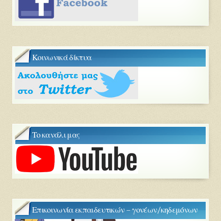
Κοινωνικά δίκτυα
Το κανάλι μας
Επικοινωνία εκπαιδευτικών – γονέων/κηδεμόνων