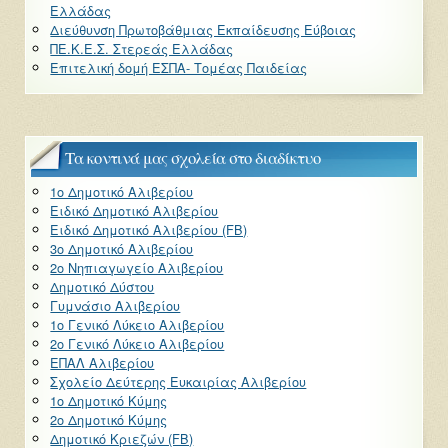
Ελλάδας
Διεύθυνση Πρωτοβάθμιας Εκπαίδευσης Εύβοιας
ΠΕ.Κ.Ε.Σ. Στερεάς Ελλάδας
Επιτελική δομή ΕΣΠΑ- Τομέας Παιδείας
Τα κοντινά μας σχολεία στο διαδίκτυο
1ο Δημοτικό Αλιβερίου
Ειδικό Δημοτικό Αλιβερίου
Ειδικό Δημοτικό Αλιβερίου (FB)
3ο Δημοτικό Αλιβερίου
2ο Νηπιαγωγείο Αλιβερίου
Δημοτικό Δύστου
Γυμνάσιο Αλιβερίου
1ο Γενικό Λύκειο Αλιβερίου
2ο Γενικό Λύκειο Αλιβερίου
ΕΠΑΛ Αλιβερίου
Σχολείο Δεύτερης Ευκαιρίας Αλιβερίου
1ο Δημοτικό Κύμης
2ο Δημοτικό Κύμης
Δημοτικό Κριεζών (FB)