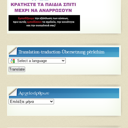
Translation-traduction-Übersetzung-përkthim
Select
a
Translate
language
to
translate
this
page
Αρχείο άρθρων
Αρχείο
άρθρων