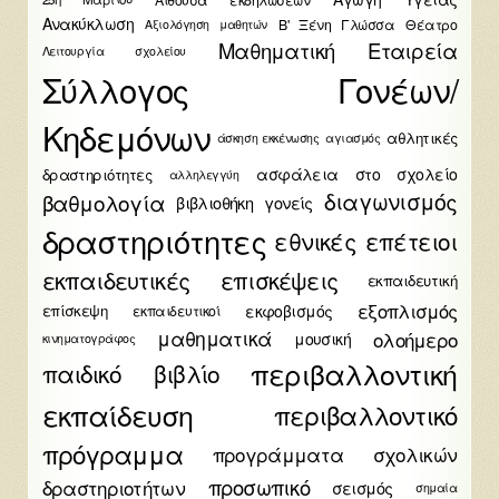
Ανακύκλωση
Β' Ξένη Γλώσσα
Θέατρο
Αξιολόγηση μαθητών
Μαθηματική Εταιρεία
Λειτουργία σχολείου
Σύλλογος Γονέων/
Κηδεμόνων
αθλητικές
άσκηση εκκένωσης
αγιασμός
ασφάλεια στο σχολείο
δραστηριότητες
αλληλεγγύη
διαγωνισμός
βαθμολογία
βιβλιοθήκη
γονείς
δραστηριότητες
εθνικές επέτειοι
εκπαιδευτικές επισκέψεις
εκπαιδευτική
εξοπλισμός
εκφοβισμός
επίσκεψη
εκπαιδευτικοί
μαθηματικά
ολοήμερο
μουσική
κινηματογράφος
περιβαλλοντική
παιδικό βιβλίο
εκπαίδευση
περιβαλλοντικό
πρόγραμμα
προγράμματα σχολικών
προσωπικό
δραστηριοτήτων
σεισμός
σημαία