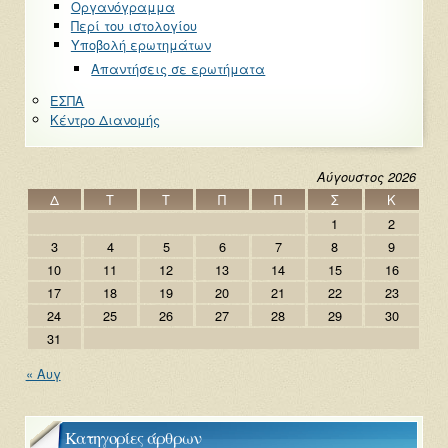
Οργανόγραμμα
Περί του ιστολογίου
Υποβολή ερωτημάτων
Απαντήσεις σε ερωτήματα
ΕΣΠΑ
Κέντρο Διανομής
Αύγουστος 2026
Δ
Τ
Τ
Π
Π
Σ
Κ
1
2
3
4
5
6
7
8
9
10
11
12
13
14
15
16
17
18
19
20
21
22
23
24
25
26
27
28
29
30
31
« Αυγ
Κατηγορίες άρθρων