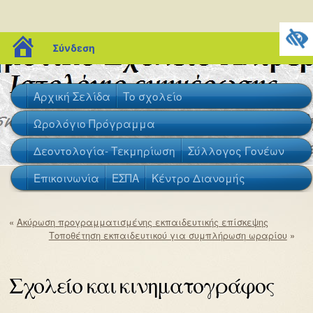
blogs.sch.gr
Σύνδεση
Αρχική Σελίδα
Το σχολείο
Ωρολόγιο Πρόγραμμα
Δεοντολογία- Τεκμηρίωση
Σύλλογος Γονέων
Επικοινωνία
ΕΣΠΑ
Κέντρο Διανομής
«
Ακύρωση προγραμματισμένης εκπαιδευτικής επίσκεψης
Τοποθέτηση εκπαιδευτικού για συμπλήρωση ωραρίου
»
Σχολείο και κινηματογράφος