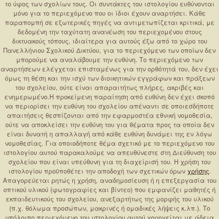
το ύφος των σχολίων τους. Οι συντάκτες του ιστολογίου ευθύνονται
μόνο για το περιεχόμενο που οι ίδιοι έχουν αναρτήσει. Κάθε
παραπομπή σε εξωτερικές πηγές να αντιμετωπίζεται κριτικά, με
δεδομένη την ταχύτατη ανανέωση του περιεχομένου στους
δικτυακούς τόπους, ιδιαίτερα για αυτούς έξω από το χώρο του
Πανελλήνιου Σχολικού Δικτύου, για το περιεχόμενο των οποίων δεν
μπορούμε να αναλάβουμε την ευθύνη. Το περιεχόμενο των
αναρτήσεων ελέγχεται επισταμένως για την ορθότητά του, δεν έχει
όμως τη θέση και την ισχύ των διοικητικών εγγράφων και πράξεων
του σχολείου, ούτε είναι απαραιτήτως πλήρες, ακριβές και
ενημερωμένο.Η προκείμενη παραίτηση από ευθύνη δεν έχει σκοπό
να περιορίσει την ευθύνη του σχολείου απέναντι σε οποιεσδήποτε
απαιτήσεις θεσπίζονται από την εφαρμοστέα εθνική νομοθεσία,
ούτε να αποκλείσει την ευθύνη του για θέματα προς τα οποία δεν
είναι δυνατή η απαλλαγή από κάθε ευθύνη δυνάμει της εν λόγω
νομοθεσίας. Για οποιοδήποτε θέμα σχετικό με το περιεχόμενο του
ιστολογίου αυτού παρακαλούμε να απευθύνεστε στη Διεύθυνση του
σχολείου που είναι υπεύθυνη για τη διαχείρισή του. Η χρήση του
ιστολογίου προϋποθέτει την αποδοχή των σχετικών όρων
χρήσης
.
Απαγορεύεται ρητώς η χρήση, αναδημοσίευση ή η επεξεργασία του
οπτικού υλικού (φωτογραφίες και βίντεο) που εμφανίζει μαθητές ή
εκπαιδευτικούς του σχολείου, ανεξαρτήτως της μορφής του υλικού
(π.χ. θόλωμα προσώπων, μακρινές ή ομαδικές λήψεις κ.λπ.). Το
υπόλοιπο περιεχόμενο του ιστολογίου αυτού χορηγείται με άδεια