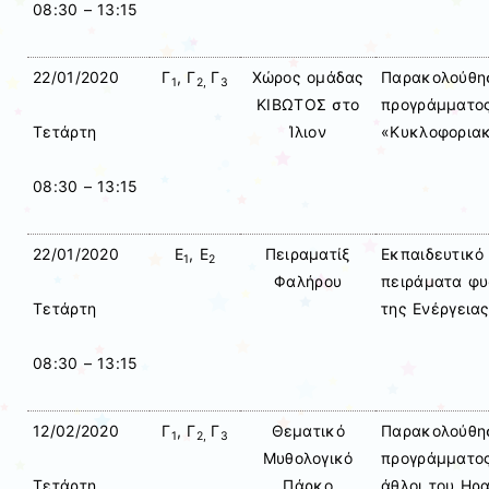
08:30 – 13:15
22/01/2020
Γ
, Γ
Γ
Χώρος ομάδας
Παρακολούθησ
1
2,
3
ΚΙΒΩΤΟΣ στο
προγράμματος
Ίλιον
«Κυκλοφορια
Τετάρτη
08:30 – 13:15
22/01/2020
Ε
, Ε
Πειραματίξ
Εκπαιδευτικό
1
2
Φαλήρου
πειράματα φυ
της Ενέργεια
Τετάρτη
08:30 – 13:15
12/02/2020
Γ
, Γ
Γ
Θεματικό
Παρακολούθησ
1
2,
3
Μυθολογικό
προγράμματος
Πάρκο
άθλοι του Ηρ
Τετάρτη