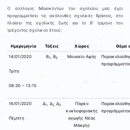
Ο σύλλογος διδασκόντων του σχολείου μας έχει
προγραμματίσει τις ακόλουθες σχολικές δράσεις, στο
πλαίσιο της σχολικής ζωής για το Β’ τρίμηνο του
τρέχοντος σχολικού έτους:
Ημερομηνία
Τάξεις
Χώρος
Θέμα 
14/01/2020
Β
, Β
Μουσείο Αφής
Παρακολούθησ
1
2
προγράμματο
Τρίτη
08:30 – 13:15
16/01/2020
Δ
, Δ
Δ
Πάρκο
Παρακολούθησ
1
2,
3
κυκλοφοριακής
προγράμματο
αγωγής Νέας
Πέμπτη
Μάκρης