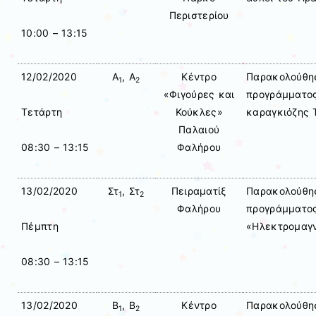
Περιστερίου
10:00 – 13:15
12/02/2020
Α
, Α
Κέντρο
Παρακολούθησ
1
2
«Φιγούρες και
προγράμματος
Κούκλες»
καραγκιόζης 
Τετάρτη
Παλαιού
Φαλήρου
08:30 – 13:15
13/02/2020
Στ
, Στ
Πειραματίξ
Παρακολούθησ
1
2
Φαλήρου
προγράμματος
«Ηλεκτρομαγν
Πέμπτη
08:30 – 13:15
13/02/2020
Β
, Β
Κέντρο
Παρακολούθησ
1
2