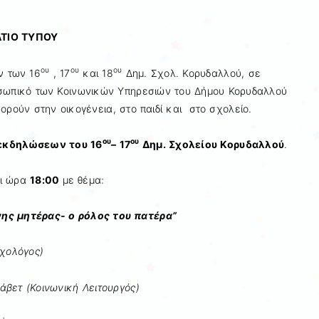
ΥΠΟΥ
ου
ου
ου
ν των 16
, 17
και 18
Δημ. Σχολ. Κορυδαλλού, σε
σωπικό των Κοινωνικών Υπηρεσιών του Δήμου Κορυδαλλού
ρούν στην οικογένεια, στο παιδί και στο σχολείο.
ου
ου
εκδηλώσεων του 16
– 17
Δημ. Σχολείου Κορυδαλλού
.
ι ώρα
18:00
με θέμα:
ης μητέρας- ο ρόλος του πατέρα”
υχολόγος)
ινωνική Λειτουργός)