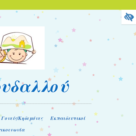
ρυδαλλού
 Γονείς/Κηδεμόνες
Εκπαιδευτικοί
ικοινωνία