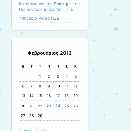
Ιστολόγιο για την Επιστήμη της
Πληροφορικής και τις Τ.Π.Ε
Υπηρεσία video ΠΣΔ
Φεβρουάριος 2012
Δ
Τ
Τ
Π
Π
Σ
Κ
1
2
3
4
5
6
7
8
9
10
11
12
13
14
15
16
17
18
19
24
20
21
22
23
25
26
27
28
29