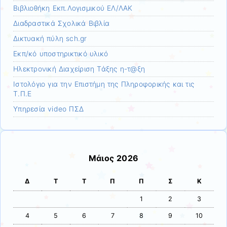
Βιβλιοθήκη Εκπ.Λογισμικού ΕΛ/ΛΑΚ
Διαδραστικά Σχολικά Βιβλία
Δικτυακή πύλη sch.gr
Εκπ/κό υποστηρικτικό υλικό
Ηλεκτρονική Διαχείριση Τάξης η-τ@ξη
Ιστολόγιο για την Επιστήμη της Πληροφορικής και τις
Τ.Π.Ε
Υπηρεσία video ΠΣΔ
Μάιος 2026
Δ
Τ
Τ
Π
Π
Σ
Κ
1
2
3
4
5
6
7
8
9
10