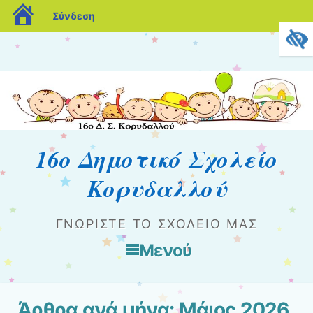
blogs.sch.gr
Σύνδεση
16ο Δημοτικό Σχολείο
Κορυδαλλού
ΓΝΩΡΊΣΤΕ ΤΟ ΣΧΟΛΕΊΟ ΜΑΣ
Μενού
Μετάβαση στο περιεχόμενο
Άρθρα ανά μήνα:
Μάιος 2026