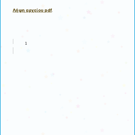
Λήψη αρχείου pdf
.