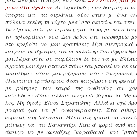
μένα στα σχολειά
. Δεν κράτησες ένα δάκρυ για μ
έπεφτα απ’ τα ουράνια, ούτε όταν μ’ ένα ελι
πάλευα εκείνη τη νύχτα μεσ’ στο σκοτάδι και στη
των Ιμίων, ούτε με έκρυψες για να μη με δει ο Τού
τις τηλεοράσεις σου. Δεν ήρθες στο νοσοκομείο μ
στο κρεβάτι να μου κρατήσεις λίγη συντροφιά 
καίγανε οι σφαίρες και οι μολότωφ που σφηνώθη
μου.Τώρα ούτε σε παρέλαση δε θες να με βλέπει
σημαία μου έχει σταυρό πάνω και μπορεί να σε ενο
νοιάστηκες όταν γκρεμιζόμουν, όταν πνιγόμουν,
έλιωναν οι ερπύστριες, όταν καιγόμουν στη φωτιά.
με ρώτησες τον καιρό της αφθονίας αν χρε
κάτι.Έδινες στους άλλους κι εγώ σε περίμενα. Μη μ
λες. Μη ζητάς. Είσαι Στρατιώτης. Αλλά κι εγώ ήμ
μακριά για να μ’ αφουγκραστείς. Στα σύνορ
ουρανό, στη θάλασσα. Μέσα στη φωτιά να παλεύ
μάνικες και τα Καναντέρ. Καμιά φορά από κει
άκουγα να με φωνάζεις “καραβανά” και “μπάτ