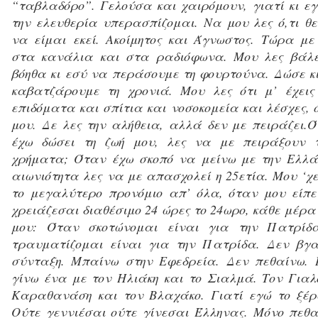
“ταβλαδόρο”. Γελούσα και χαιρόμουν, γιατί κι ε
την ελευθερία υπερασπίζομαι. Να μου λες ό,τι θε
να είμαι εκεί. Ακοίμητος και Άγνωστος. Τώρα με
στα κανάλια και στα ραδιόφωνα. Μου λες βάλε
βόηθα κι εσύ να περάσουμε τη φουρτούνα. Δώσε κ
καβατζάρουμε τη χρονιά. Μου λες ότι μ’ έχεις
επιδόματα και σπίτια και νοσοκομεία και λέσχες, 
μου. Δε λες την αλήθεια, αλλά δεν με πειράζει.
έχω δώσει τη ζωή μου, λες να με πειράξουν 
χρήματα; Όταν έχω σκοπό να μείνω με την Ελλά
αιωνιότητα λες να με απασχολεί η 25ετία. Μου ‘χε
το μεγαλύτερο προνόμιο απ’ όλα, όταν μου είπε
χρειάζεσαι διαθέσιμο 24 ώρες το 24ωρο, κάθε μέρα 
μου: Όταν σκοτώνομαι είναι για την Πατρίδ
τραυματίζομαι είναι για την Πατρίδα. Δεν βγα
σύνταξη. Μπαίνω στην Εφεδρεία. Δεν πεθαίνω.
γίνω ένα με τον Ηλιάκη και το Σιαλμά. Τον Γιαλ
Καραθανάση και τον Βλαχάκο. Γιατί εγώ το ξέρ
Ούτε γεννιέσαι ούτε γίνεσαι Έλληνας. Μόνο πεθα