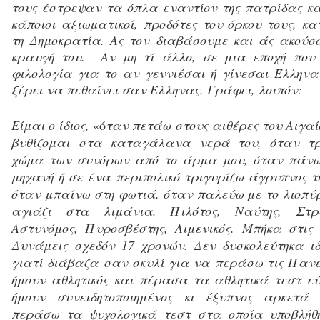
τους έστρεψαν τα όπλα εναντίον της πατρίδας κα
κάποιοι αξιωματικοί, προδότες του όρκου τους, κ
τη Δημοκρατία. Ας τον διαβάσουμε και άς ακούσ
κραυγή του.
Αν μη τί άλλο, σε μια εποχή που 
φιλολογία για το αν γεννιέσαι ή γίνεσαι Έλληνα
ξέρει να πεθαίνει σαν Έλληνας. Γράφει, λοιπόν:
Είμαι ο ίδιος,
«ό
ταν πετάω στους αιθέρες του Αιγαί
βυθίζομαι στα καταγάλανα νερά του, όταν τρ
χώμα των συνόρων από το άρμα μου, όταν πάνω
μηχανή ή σε ένα περιπολικό τριγυρίζω άγρυπνος τ
όταν μπαίνω στη φωτιά, όταν παλεύω με το λιοπύρ
αγιάζι στα λιμάνια. Πιλότος, Ναύτης, Στρα
Αστυνόμος, Πυροσβέστης, Λιμενικός. Μπήκα στις
Δυνάμεις σχεδόν 17 χρονών. Δεν δυσκολεύτηκα ι
γιατί διάβαζα σαν σκυλί για να περάσω τις Πανε
ήμουν αθλητικός και πέρασα τα αθλητικά τεστ εύ
ήμουν συνειδητοποιημένος κι έξυπνος αρκετά
περάσω τα ψυχολογικά τεστ στα οποία υποβλήθ