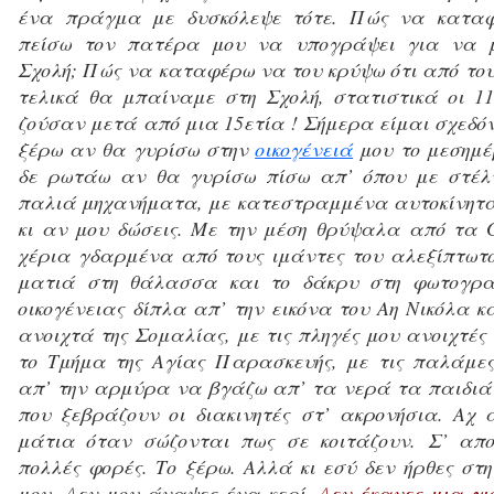
ένα πράγμα με δυσκόλεψε τότε. Πώς να κατα
πείσω τον πατέρα μου να υπογράψει για να 
Σχολή; Πώς να καταφέρω να του κρύψω ότι από του
τελικά θα μπαίναμε στη Σχολή, στατιστικά οι 1
ζούσαν μετά από μια 15ετία ! Σήμερα είμαι σχεδόν
ξέρω αν θα γυρίσω στην
οικογένειά
μου το μεσημέ
δε ρωτάω αν θα γυρίσω πίσω απ’ όπου με στέλν
παλιά μηχανήματα, με κατεστραμμένα αυτοκίνητα,
κι αν μου δώσεις. Με την μέση θρύψαλα από τα 
χέρια γδαρμένα από τους ιμάντες του αλεξίπτωτο
ματιά στη θάλασσα και το δάκρυ στη φωτογρα
οικογένειας δίπλα απ’ την εικόνα του Αη Νικόλα κ
ανοιχτά της Σομαλίας, με τις πληγές μου ανοιχτές
το Τμήμα της Αγίας Παρασκευής, με τις παλάμε
απ’ την αρμύρα να βγάζω απ’ τα νερά τα παιδιά
που ξεβράζουν οι διακινητές στ’ ακρονήσια. Αχ
μάτια όταν σώζονται πως σε κοιτάζουν. Σ’ απο
πολλές φορές. Το ξέρω. Αλλά κι εσύ δεν ήρθες στη
μου. Δεν μου άναψες ένα κερί.
Δεν έκανες μια γι