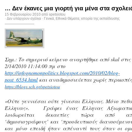
… Δεν έκανες μια γιορτή για μένα στα σχολει
15 Φεβρουαρίου 2010 από
spetsiotou
·
Δεν υπάρχουν σχόλια
·
Γενικά
,
Εθνικά Θέματα
,
ιστορία της εκπαίδευσης
Σημ.: Το σημερινό κείμενο αναρτήθηκε από
skal
στις
2/14/2010 11:14:00 πμ
στο
http://infognomonpolitics.blogspot.com/2010/02/blog-
post_6534.html
και αναδημοσιεύεται χωρίς περικοπέ
https://blogs.sch.gr/spetsiotou
«Ούτε γεννιέσαι ούτε γίνεσαι Έλληνας. Μόνο πεθα
Έλληνας».
Γράφει ένας Έλληνας Αξιωματικ
λοιδωρείται δεκαετίες τώρα από απά
‘δημοσιογράφους’ και ‘προοδευτικούς διανοούμενου
και μόνο επειδή ήταν απέναντί τους όταν οι ομ