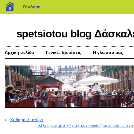
blogs.sch.gr
Σύνδεση
spetsiotou blog Δάσκαλ
Αρχική σελίδα
Γενικές Εξετάσεις
Η γλώσσα μας
←
Καθαρά Δευτέρα
Χίλιες και μία νύχτες και οπωσδήποτε δύο … αν