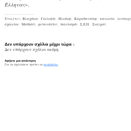
Έλληνας
».
Ετικέτες:
Βλαχάκος
·
Γιαλοψός
·
Ηλιάκης
·
Καραθανάσης
·
κοινωνία
·
λειτουρ
σχολείου
·
Μαθητές
·
μετανάστες
·
πολιτισμός
·
Σ.Ε.Π.
·
Σιαλμάς
Δεν υπάρχουν σχόλια μέχρι τώρα ↓
Δεν υπάρχουν σχόλια ακόμη.
Αφήστε μια απάντηση
Για να σχολιάσετε πρέπει να
συνδεθείτε
.