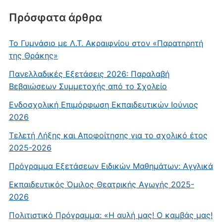
Πρόσφατα άρθρα
Το Γυμνάσιο με Λ.Τ. Ακραιφνίου στον «Παρατηρητή
της Θράκης»
Πανελλαδικές Εξετάσεις 2026: Παραλαβή
Βεβαιώσεων Συμμετοχής από το Σχολείο
Ενδοσχολική Επιμόρφωση Εκπαιδευτικών Ιούνιος
2026
Τελετή Λήξης και Αποφοίτησης για το σχολικό έτος
2025-2026
Πρόγραμμα Εξετάσεων Ειδικών Μαθημάτων: Αγγλικά
Εκπαιδευτικός Όμιλος Θεατρικής Αγωγής 2025-
2026
Πολιτιστικό Πρόγραμμα: «Η αυλή μας! Ο καμβάς μας!