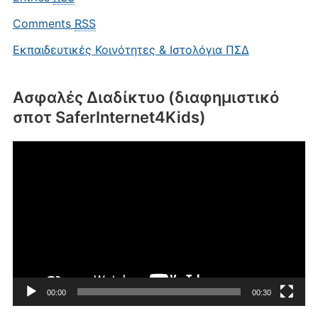
Comments
RSS
Εκπαιδευτικές Κοινότητες & Ιστολόγια ΠΣΔ
Ασφαλές Διαδίκτυο (διαφημιστικό
σποτ SaferInternet4Kids)
Πρόγραμμα
Αναπαραγωγής
Βίντεο
00:00
00:30