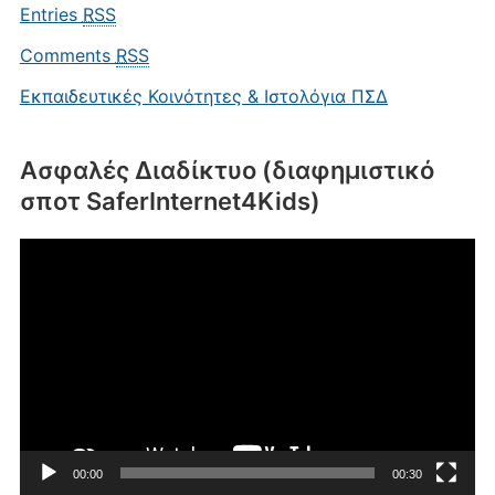
Entries
RSS
Comments
RSS
Εκπαιδευτικές Κοινότητες & Ιστολόγια ΠΣΔ
Ασφαλές Διαδίκτυο (διαφημιστικό
σποτ SaferInternet4Kids)
Πρόγραμμα
Αναπαραγωγής
Βίντεο
00:00
00:30