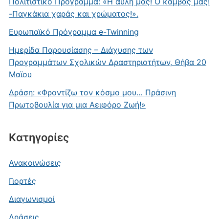
Πολιτιστικό Πρόγραμμα: «Η αυλή μας! Ο καμβάς μας!
-Παγκάκια χαράς και χρώματος!».
Ευρωπαϊκό Πρόγραμμα e-Twinning
Ημερίδα Παρουσίασης – Διάχυσης των
Προγραμμάτων Σχολικών Δραστηριοτήτων, Θήβα 20
Μαϊου
Δράση: «Φροντίζω τον κόσμο μου… Πράσινη
Πρωτοβουλία για μια Αειφόρο Ζωή!»
Kατηγορίες
Ανακοινώσεις
Γιορτές
Διαγωνισμοί
Δράσεις