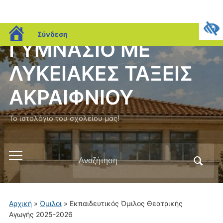
blogs.sch.gr
Σύνδεση
ΓΥΜΝΑΣΙΟ ΜΕ
ΛΥΚΕΙΑΚΕΣ ΤΑΞΕΙΣ
ΑΚΡΑΙΦΝΙΟΥ
Το ιστολόγιο του σχολείου μας!
Αναζήτηση
Εναλλαγή
για:
του
μενού
για
Αρχική
»
Όμιλοι
»
Εκπαιδευτικός Όμιλος Θεατρικής
κινητά
Αγωγής 2025-2026