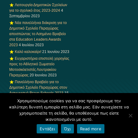
Λειτουργία Δημοτικών Σχολείων
για το σχολικό έτος 2023-2024
4
Σεπτεμβρίου 2023
Νέα πανελλήνια διάκριση για το
Δημοτικό Σχολείο Περαχώρας
αποσπώντας το Ασημένιο Βραβείο
στα Education Leaders Awards
2023
4 Ιουλίου 2023
Καλό καλοκαίρι!
21 Ιουνίου 2023
Ευχαριστήρια επιστολή χορηγίας
προς το Αθλητικό Σωματείο
Μοτοσικλετιστές Λουτρακίου
Περαχώρας
20 Ιουνίου 2023
Πανελλήνιο Βραβείο για το
Δημοτικό Σχολείο Περαχώρας στον
Διαγωνισμό Bravo Schools 2023
15
Ιουνίου 2023
Χρησιμοποιούμε cookies για να σας προσφέρουμε την
Γιορτή Λήξης του Δημοτικού
καλύτερη δυνατή εμπειρία στη σελίδα μας. Εάν συνεχίσετε να
Σχολείου Περαχώρας
14 Ιουνίου
χρησιμοποιείτε τη σελίδα, θα υποθέσουμε πως είστε
2023
ικανοποιημένοι με αυτό.
Πρόσκληση σε βράβευση του
Εντάξει
Όχι
Read more
Δημοτικού Σχολείου Περαχώρας
14
Ιουνίου 2023