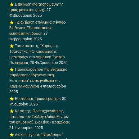
Βεβαίωση Φοίτησης μαθητή/
τριας μέσω του gov.gr
27
Φεβρουαρίου 2025
«Διαχείριση απώλειας: πένθος-
διαζύγιο» Eξ αποστάσεως
εκπαιδευτική δράση
27
Φεβρουαρίου 2025
Τσικνοπέμπτη, “Χορός της
Τράτας” και «Ο Καραγκιόζης
μασκαράς» στο Δημοτικό Σχολείο
Περαχώρας
20 Φεβρουαρίου 2025
Παρακολούθηση της θεατρικής
παράστασης “Αργοναυτική
Εκστρατεία” σε σκηνοθεσία της
Κάρμεν Ρουγγέρη
4 Φεβρουαρίου
2025
Εορτασμός Τριών Ιεραρχών
30
Ιανουαρίου 2025
Κοπή της Πρωτοχρονιάτικης
πίτας για τον Σύλλογο Διδασκόντων
του Δημοτικού Σχολείου Περαχώρας
21 Ιανουαρίου 2025
Διάκριση για τη “Ντρέδουρα”