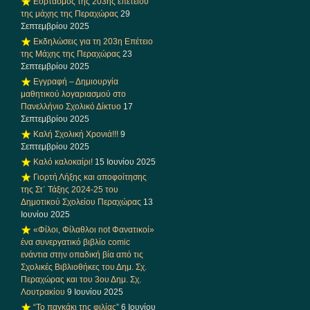
Εορτασμός της 203ης επετείου
της μάχης της Περαχώρας
29
Σεπτεμβρίου 2025
Εκδηλώσεις για τη 203η Επέτειο
της Μάχης της Περαχώρας
23
Σεπτεμβρίου 2025
Εγγραφή – Δημιουργία
μαθητικού λογαριασμού στο
Πανελλήνιο Σχολικό Δίκτυο
17
Σεπτεμβρίου 2025
Καλή Σχολική Χρονιά!!!
9
Σεπτεμβρίου 2025
Καλό καλοκαίρι!
15 Ιουνίου 2025
Γιορτή Λήξης και αποφοίτησης
της Στ΄ Τάξης 2024-25 του
Δημοτικού Σχολείου Περαχώρας
13
Ιουνίου 2025
«Φίλοι, Φίλαθλοι not Φανατικοί»
ένα συνεργατικό βιβλίο comic
ενάντια στην οπαδική βία από τις
Σχολικές Βιβλιοθήκες του Δημ. Σχ.
Περαχώρας και του 3ου Δημ. Σχ.
Λουτρακίου
9 Ιουνίου 2025
“Το παγκάκι της φιλίας”
6 Ιουνίου