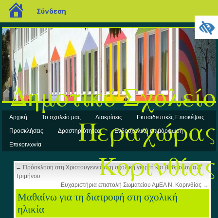
blogs.sch.gr
Σύνδεση
Δημοτικό Σχολείο
Περαχώρας
Αρχική
Το σχολείο μας
Διακρίσεις
Εκπαιδευτικές Επισκέψεις
Προσκλήσεις
Δραστηριότητες
Ενδοσχολική επιμόρφωση
Επικοινωνία
Κορινθίας
←
Πρόσκληση στη Χριστουγεννιάτικη σχολική γιορτή και Βαθμολογία Α΄
Τριμήνου
Ευχαριστήρια επιστολή Σωματείου ΑμΕΑ Ν. Κορινθίας
→
Μαθαίνω για τη διατροφή στη σχολική
ηλικία