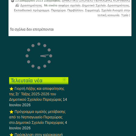
13 Δεκεμβρίου 2023
Συγγραφέας:
ΔΗΜΟΤΙΚΟ ΣΧΟΛΕΙΟ ΠΕΡΑΧΩΡΑΣ ΚΟΡΙΝΘΙΑΣ
Δραστηριότητες
Με ετικέτα
αειφόρο σχολείο
,
Δημοτικό Σχολείο
,
Δραστηριότητες
,
Εκπαιδευτικό πρόγραμμα
,
Περαχώρα
,
Περιβάλλον
,
Συμμετοχή
,
Σχολείο Ανοιχτό στην
τοπική κοινωνία
,
Υγεία
|
Τα σχόλια δεν επιτρέπονται
Τελευταία νέα
Γιορτή Λήξης και αποφοίτησης
της Στ΄ Τάξης 2025-2026 του
Δημοτικού Σχολείου Περαχώρας
14
Ιουνίου 2026
Πρόγραμμα ομαλής μετάβασης
από το Νηπιαγωγείο Περαχώρας
στο Δημοτικό Σχολείο Περαχώρας
4
Ιουνίου 2026
Πρόσκληση στην καλοκαιρινή