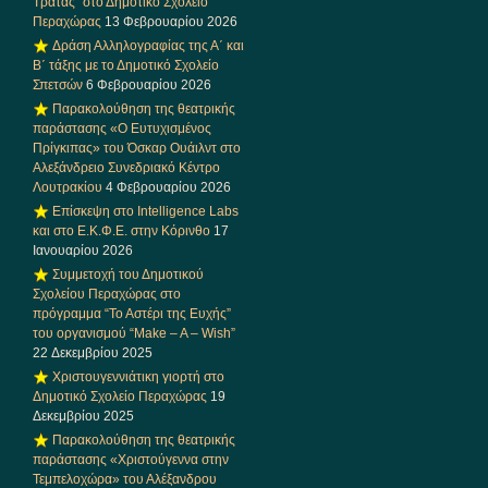
Τράτας” στο Δημοτικό Σχολείο
Περαχώρας
13 Φεβρουαρίου 2026
Δράση Αλληλογραφίας της Α΄ και
Β΄ τάξης με το Δημοτικό Σχολείο
Σπετσών
6 Φεβρουαρίου 2026
Παρακολούθηση της θεατρικής
παράστασης «Ο Ευτυχισμένος
Πρίγκιπας» του Όσκαρ Ουάιλντ στο
Αλεξάνδρειο Συνεδριακό Κέντρο
Λουτρακίου
4 Φεβρουαρίου 2026
Επίσκεψη στο Intelligence Labs
και στο Ε.Κ.Φ.Ε. στην Κόρινθο
17
Ιανουαρίου 2026
Συμμετοχή του Δημοτικού
Σχολείου Περαχώρας στο
πρόγραμμα “Το Αστέρι της Ευχής”
του οργανισμού “Make – A – Wish”
22 Δεκεμβρίου 2025
Χριστουγεννιάτικη γιορτή στο
Δημοτικό Σχολείο Περαχώρας
19
Δεκεμβρίου 2025
Παρακολούθηση της θεατρικής
παράστασης «Χριστούγεννα στην
Τεμπελοχώρα» του Αλέξανδρου