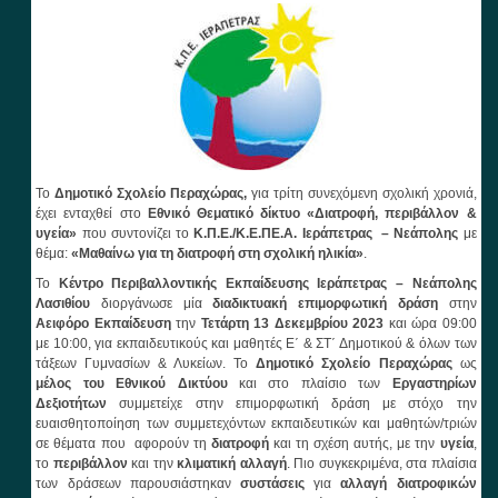
Το
Δημοτικό Σχολείο Περαχώρας,
για τρίτη συνεχόμενη σχολική χρονιά,
έχει ενταχθεί στο
Εθνικό Θεματικό δίκτυο «Διατροφή, περιβάλλον &
υγεία»
που συντονίζει το
Κ.Π.Ε./Κ.Ε.ΠΕ.Α. Ιεράπετρας – Νεάπολης
με
θέμα:
«Μαθαίνω για τη διατροφή στη σχολική ηλικία»
.
Το
Κέντρο Περιβαλλοντικής Εκπαίδευσης Ιεράπετρας – Νεάπολης
Λασιθίου
διοργάνωσε μία
διαδικτυακή επιμορφωτική δράση
στην
Αειφόρο Εκπαίδευση
την
Τετάρτη 13 Δεκεμβρίου 2023
και ώρα 09:00
με 10:00, για εκπαιδευτικούς και μαθητές Ε΄ & ΣΤ΄ Δημοτικού & όλων των
τάξεων Γυμνασίων & Λυκείων. Το
Δημοτικό Σχολείο Περαχώρας
ως
μέλος του Εθνικού Δικτύου
και στο πλαίσιο των
Εργαστηρίων
Δεξιοτήτων
συμμετείχε στην επιμορφωτική δράση με στόχο την
ευαισθητοποίηση των συμμετεχόντων εκπαιδευτικών και μαθητών/τριών
σε θέματα που αφορούν τη
διατροφή
και τη σχέση αυτής, με την
υγεία
,
το
περιβάλλον
και την
κλιματική αλλαγή
. Πιο συγκεκριμένα, στα πλαίσια
των δράσεων παρουσιάστηκαν
συστάσεις
για
αλλαγή διατροφικών