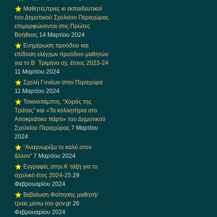
Μαθητές/τριες κι εκπαιδευτικοί
του Δημοτικού Σχολείου Περαχώρας
επιμορφώνονται στις Πρώτες
Βοήθειες
14 Μαρτίου 2024
Ενημέρωση προόδου και
επίδοση ελέγχων προόδου μαθητών
για το Β΄ Τρίμηνο σχ. έτους 2023-24
11 Μαρτίου 2024
Σχολή Γονέων στην Περαχώρα
11 Μαρτίου 2024
Τσικνοπέμπτη, “Χορός της
Τράτας” και «Τα κολλητήρια στο
Αποκριάτικο πάρτι» του Δημοτικού
Σχολείου Περαχώρας
7 Μαρτίου
2024
“Αναγνωρίζω το καλό στον
άλλον”
7 Μαρτίου 2024
Εγγραφές στην Α’ τάξη για το
σχολικό έτος 2024-25
29
Φεβρουαρίου 2024
Βεβαίωση Φοίτησης μαθητή/
τριας μέσω του gov.gr
26
Φεβρουαρίου 2024