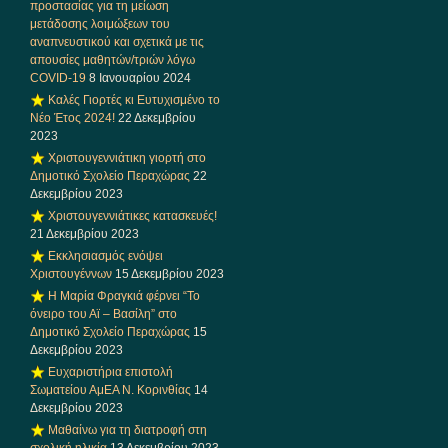
προστασίας για τη μείωση
μετάδοσης λοιμώξεων του
αναπνευστικού και σχετικά με τις
απουσίες μαθητών/τριών λόγω
COVID-19
8 Ιανουαρίου 2024
Καλές Γιορτές κι Ευτυχισμένο το
Νέο Έτος 2024!
22 Δεκεμβρίου
2023
Χριστουγεννιάτικη γιορτή στο
Δημοτικό Σχολείο Περαχώρας
22
Δεκεμβρίου 2023
Χριστουγεννιάτικες κατασκευές!
21 Δεκεμβρίου 2023
Εκκλησιασμός ενόψει
Χριστουγέννων
15 Δεκεμβρίου 2023
Η Μαρία Φραγκιά φέρνει “Το
όνειρο του Αϊ – Βασίλη” στο
Δημοτικό Σχολείο Περαχώρας
15
Δεκεμβρίου 2023
Ευχαριστήρια επιστολή
Σωματείου ΑμΕΑ Ν. Κορινθίας
14
Δεκεμβρίου 2023
Μαθαίνω για τη διατροφή στη
σχολική ηλικία
13 Δεκεμβρίου 2023