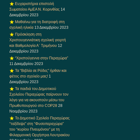
Ευχαριστήρια επιστολή
Σωματείου ΑμΕΑ Ν. Κορινθίας
14
Δεκεμβρίου 2023
Μαθαίνω για τη διατροφή στη
σχολική ηλικία
13 Δεκεμβρίου 2023
Πρόσκληση στη
Χριστουγεννιάτικη σχολική γιορτή
και Βαθμολογία Α΄ Τριμήνου
12
Δεκεμβρίου 2023
“Χριστούγεννα στην Περαχώρα”
11 Δεκεμβρίου 2023
Τα “Βιβλία σε Ρόδες” ήρθαν και
φέτος στο σχολείο μας!
1
Δεκεμβρίου 2023
Τα παιδιά του Δημοτικού
Σχολείου Περαχώρας παίρνουν τον
λόγο για να ακουστούν μέσω του
Πρωθυπουργού στο COP28
28
Νοεμβρίου 2023
Το Δημοτικό Σχολείο Περαχώρας
“ταξίδεψε” στη “Φυσοπεραχώρα”
του “κυρίου Πνευμόνου” με τη
Φιλαρμονική Ορχήστρα Λουτρακίου