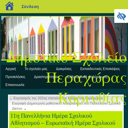
blogs.sch.gr
Σύνδεση
Δημοτικό Σχολείο
Περαχώρας
Αρχική
Το σχολείο μας
Διακρίσεις
Εκπαιδευτικές Επισκέψεις
Προσκλήσεις
Δραστηριότητες
Ενδοσχολική επιμόρφωση
Επικοινωνία
Κορινθίας
←
Εορτασμός της 202ης επετείου της Μάχης της Περαχώρας
Εγγραφή-Δημιουργία μαθητικού λογαριασμού στο Πανελλήνιο Σχολικό
Δίκτυο
→
11η Πανελλήνια Ημέρα Σχολικού
Αθλητισμού – Ευρωπαϊκή Ημέρα Σχολικού