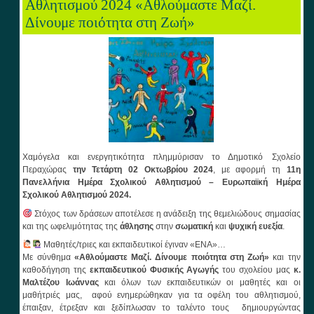
Αθλητισμού 2024 «Αθλούμαστε Μαζί.
Δίνουμε ποιότητα στη Ζωή»
Χαμόγελα και ενεργητικότητα πλημμύρισαν το Δημοτικό Σχολείο
Περαχώρας
την Τετάρτη 02 Οκτωβρίου 2024
, με αφορμή τη
11η
Πανελλήνια Ημέρα Σχολικού Αθλητισμού – Ευρωπαϊκή Ημέρα
Σχολικού Αθλητισμού 2024
.
Στόχος των δράσεων αποτέλεσε η ανάδειξη της θεμελιώδους σημασίας
και της ωφελιμότητας της
άθλησης
στην
σωματική
και
ψυχική
ευεξία
.
Μαθητές/τριες και εκπαιδευτικοί έγιναν «ΕΝΑ»…
Με σύνθημα
«Αθλούμαστε Μαζί. Δίνουμε ποιότητα στη Ζωή»
και την
καθοδήγηση της
εκπαιδευτικού Φυσικής Αγωγής
του σχολείου μας
κ.
Μαλτέζου Ιωάννας
και όλων των εκπαιδευτικών οι μαθητές και οι
μαθήτριές μας, αφού ενημερώθηκαν για τα οφέλη του αθλητισμού,
έπαιξαν, έτρεξαν και ξεδίπλωσαν το ταλέντο τους δημιουργώντας