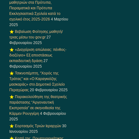
μαθητριών στα Πρότυπα,
Πειραματικά και Πρότυπα
Εκκλησιαστικά Σχολεία κατά το
σχολικό έτος 2025-2026
4 Μαρτίου
2025
Βεβαίωση Φοίτησης μαθητή/
τριας μέσω του gov.gr
27
Φεβρουαρίου 2025
«Διαχείριση απώλειας: πένθος-
διαζύγιο» Eξ αποστάσεως
εκπαιδευτική δράση
27
Φεβρουαρίου 2025
Τσικνοπέμπτη, “Χορός της
Τράτας” και «Ο Καραγκιόζης
μασκαράς» στο Δημοτικό Σχολείο
Περαχώρας
20 Φεβρουαρίου 2025
Παρακολούθηση της θεατρικής
παράστασης “Αργοναυτική
Εκστρατεία” σε σκηνοθεσία της
Κάρμεν Ρουγγέρη
4 Φεβρουαρίου
2025
Εορτασμός Τριών Ιεραρχών
30
Ιανουαρίου 2025
Κοπή της Πρωτοχρονιάτικης