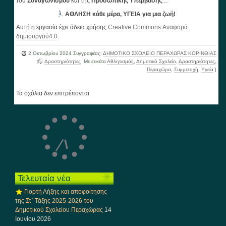
του
Συναγωνισμού
και της
Προσωπικής Υπέρβασης
…
ΑΘΛΗΣΗ κάθε μέρα, ΥΓΕΙΑ για μια ζωή!
Αυτή η εργασία έχει άδεια χρήσης
Creative Commons Αναφορά
δημιουργού4.0
.
2 Οκτωβρίου 2024
Συγγραφέας:
ΔΗΜΟΤΙΚΟ ΣΧΟΛΕΙΟ ΠΕΡΑΧΩΡΑΣ ΚΟΡΙΝΘΙΑΣ
Δραστηριότητες
Με ετικέτα
Αθλητισμός
,
Δημοτικό Σχολείο
,
Δραστηριότητες
,
Περαχώρα
,
Συμμετοχή
,
Υγεία
|
Τα σχόλια δεν επιτρέπονται
Τελευταία νέα
Γιορτή Λήξης και αποφοίτησης
της Στ΄ Τάξης 2025-2026 του
Δημοτικού Σχολείου Περαχώρας
14
Ιουνίου 2026