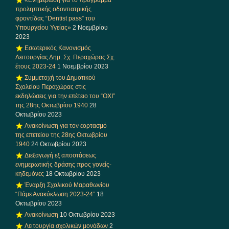
προληπτικής οδοντιατρικής
φροντίδας “Dentist pass” του
Υπουργείου Υγείας»
2 Νοεμβρίου
2023
Εσωτερικός Κανονισμός
Λειτουργίας Δημ. Σχ. Περαχώρας Σχ.
έτους 2023-24
1 Νοεμβρίου 2023
Συμμετοχή του Δημοτικού
Σχολείου Περαχώρας στις
εκδηλώσεις για την επέτειο του “ΟΧΙ”
της 28ης Οκτωβρίου 1940
28
Οκτωβρίου 2023
Ανακοίνωση για τον εορτασμό
της επετείου της 28ης Οκτωβρίου
1940
24 Οκτωβρίου 2023
Διεξαγωγή εξ αποστάσεως
ενημερωτικής δράσης προς γονείς-
κηδεμόνες
18 Οκτωβρίου 2023
Έναρξη Σχολικού Μαραθωνίου
“Πάμε Ανακύκλωση 2023-24”
18
Οκτωβρίου 2023
Ανακοίνωση
10 Οκτωβρίου 2023
Λειτουργία σχολικών μονάδων
2