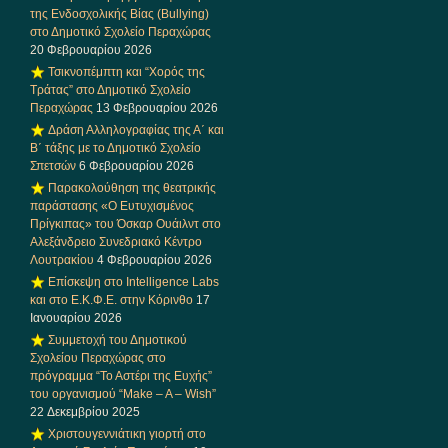
της Ενδοσχολικής Βίας (Bullying)
στο Δημοτικό Σχολείο Περαχώρας
20 Φεβρουαρίου 2026
Τσικνοπέμπτη και “Χορός της
Τράτας” στο Δημοτικό Σχολείο
Περαχώρας
13 Φεβρουαρίου 2026
Δράση Αλληλογραφίας της Α΄ και
Β΄ τάξης με το Δημοτικό Σχολείο
Σπετσών
6 Φεβρουαρίου 2026
Παρακολούθηση της θεατρικής
παράστασης «Ο Ευτυχισμένος
Πρίγκιπας» του Όσκαρ Ουάιλντ στο
Αλεξάνδρειο Συνεδριακό Κέντρο
Λουτρακίου
4 Φεβρουαρίου 2026
Επίσκεψη στο Intelligence Labs
και στο Ε.Κ.Φ.Ε. στην Κόρινθο
17
Ιανουαρίου 2026
Συμμετοχή του Δημοτικού
Σχολείου Περαχώρας στο
πρόγραμμα “Το Αστέρι της Ευχής”
του οργανισμού “Make – A – Wish”
22 Δεκεμβρίου 2025
Χριστουγεννιάτικη γιορτή στο