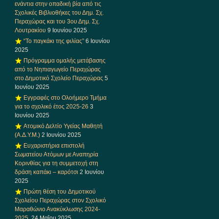
ενάντια στην οπαδική βία από τις
Σχολικές Βιβλιοθήκες του Δημ. Σχ.
Περαχώρας και του 3ου Δημ. Σχ.
Λουτρακίου
9 Ιουνίου 2025
“Το παγκάκι της φιλίας”
6 Ιουνίου
2025
Πρόγραμμα ομαλής μετάβασης
από το Νηπιαγωγείο Περαχώρας
στο Δημοτικό Σχολείο Περαχώρας
5
Ιουνίου 2025
Εγγραφές στο Ολοήμερο Τμήμα
για το σχολικό έτος 2025-26
3
Ιουνίου 2025
Ατομικό Δελτίο Υγείας Μαθητή
(Α.Δ.Υ.Μ.)
2 Ιουνίου 2025
Ευχαριστήρια επιστολή
Σωματείου Ατόμων με Αναπηρία
Κορινθίας για τη συμμετοχή στη
δράση καπάκι – καρότσι
2 Ιουνίου
2025
Πρώτη θέση του Δημοτικού
Σχολείου Περαχώρας στον Σχολικό
Μαραθώνιο Ανακύκλωσης 2024-
2025.
24 Μαΐου 2025