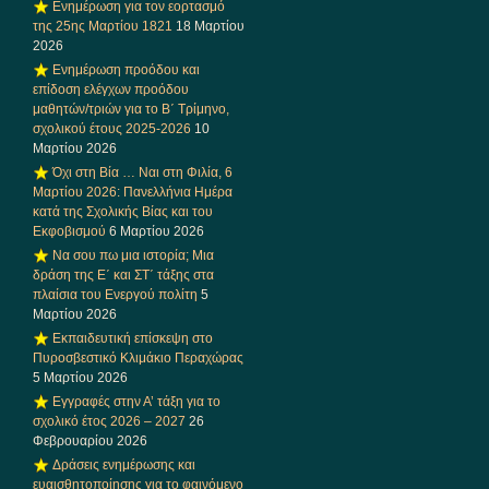
Ενημέρωση για τον εορτασμό
της 25ης Μαρτίου 1821
18 Μαρτίου
2026
Ενημέρωση προόδου και
επίδοση ελέγχων προόδου
μαθητών/τριών για το Β΄ Τρίμηνο,
σχολικού έτους 2025-2026
10
Μαρτίου 2026
Όχι στη Βία … Ναι στη Φιλία, 6
Μαρτίου 2026: Πανελλήνια Ημέρα
κατά της Σχολικής Βίας και του
Εκφοβισμού
6 Μαρτίου 2026
Να σου πω μια ιστορία; Μια
δράση της Ε΄ και ΣΤ΄ τάξης στα
πλαίσια του Ενεργού πολίτη
5
Μαρτίου 2026
Εκπαιδευτική επίσκεψη στο
Πυροσβεστικό Κλιμάκιο Περαχώρας
5 Μαρτίου 2026
Εγγραφές στην Α’ τάξη για το
σχολικό έτος 2026 – 2027
26
Φεβρουαρίου 2026
Δράσεις ενημέρωσης και
ευαισθητοποίησης για το φαινόμενο