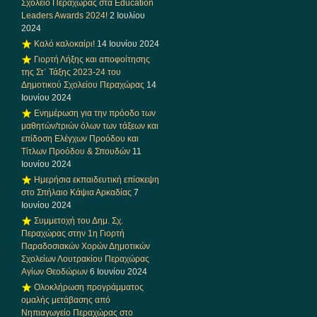
Σχολείο Περαχώρας στα Education
Leaders Awards 2024!
2 Ιουλίου
2024
Καλό καλοκαίρι!
14 Ιουνίου 2024
Γιορτή Λήξης και αποφοίτησης
της Στ΄ Τάξης 2023-24 του
Δημοτικού Σχολείου Περαχώρας
14
Ιουνίου 2024
Ενημέρωση για την πρόοδο των
μαθητών/τριών όλων των τάξεων και
επίδοση Ελέγχων Προόδου και
Τίτλων Προόδου & Σπουδών
11
Ιουνίου 2024
Ημερήσια εκπαιδευτική επίσκεψη
στο Σπήλαιο Κάψια Αρκαδίας
7
Ιουνίου 2024
Συμμετοχή του Δημ. Σχ.
Περαχώρας στην 1η Γιορτή
Παραδοσιακών Χορών Δημοτικών
Σχολείων Λουτρακίου Περαχώρας
Αγίων Θεοδώρων
6 Ιουνίου 2024
Ολοκλήρωση προγράμματος
ομαλής μετάβασης από
Νηπιαγωγείο Περαχώρας στο