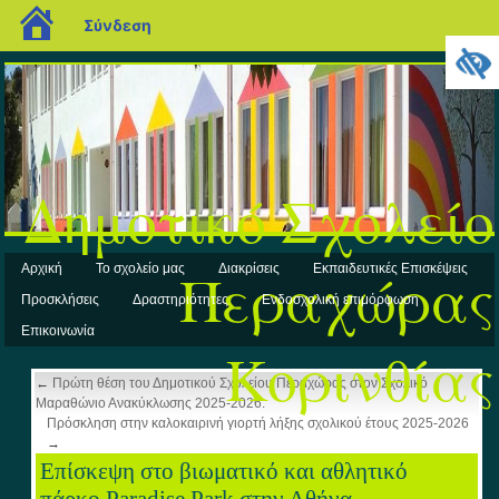
blogs.sch.gr
Σύνδεση
Δημοτικό Σχολείο
Περαχώρας
Αρχική
Το σχολείο μας
Διακρίσεις
Εκπαιδευτικές Επισκέψεις
Προσκλήσεις
Δραστηριότητες
Ενδοσχολική επιμόρφωση
Επικοινωνία
Κορινθίας
←
Πρώτη θέση του Δημοτικού Σχολείου Περαχώρας στον Σχολικό
Μαραθώνιο Ανακύκλωσης 2025-2026.
Πρόσκληση στην καλοκαιρινή γιορτή λήξης σχολικού έτους 2025-2026
→
Επίσκεψη στο βιωματικό και αθλητικό