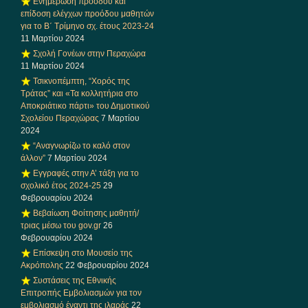
Ενημέρωση προόδου και
επίδοση ελέγχων προόδου μαθητών
για το Β΄ Τρίμηνο σχ. έτους 2023-24
11 Μαρτίου 2024
Σχολή Γονέων στην Περαχώρα
11 Μαρτίου 2024
Τσικνοπέμπτη, “Χορός της
Τράτας” και «Τα κολλητήρια στο
Αποκριάτικο πάρτι» του Δημοτικού
Σχολείου Περαχώρας
7 Μαρτίου
2024
“Αναγνωρίζω το καλό στον
άλλον”
7 Μαρτίου 2024
Εγγραφές στην Α’ τάξη για το
σχολικό έτος 2024-25
29
Φεβρουαρίου 2024
Βεβαίωση Φοίτησης μαθητή/
τριας μέσω του gov.gr
26
Φεβρουαρίου 2024
Επίσκεψη στο Μουσείο της
Ακρόπολης
22 Φεβρουαρίου 2024
Συστάσεις της Εθνικής
Επιτροπής Εμβολιασμών για τον
εμβολιασμό έναντι της ιλαράς
22