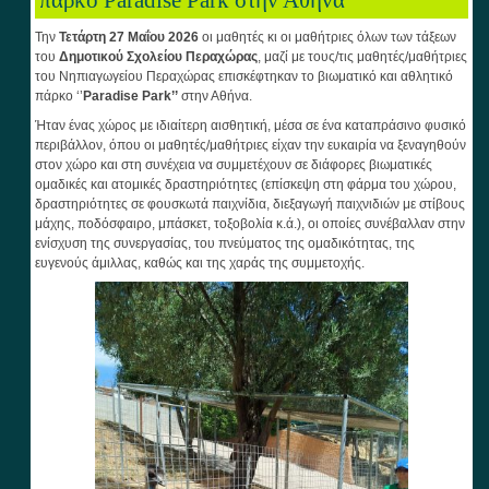
πάρκο Paradise Park στην Αθήνα
Την
Τετάρτη 27 Μαΐου 2026
οι μαθητές κι οι μαθήτριες όλων των τάξεων
του
Δημοτικού Σχολείου Περαχώρας
, μαζί με τους/τις μαθητές/μαθήτριες
του Νηπιαγωγείου Περαχώρας επισκέφτηκαν το βιωματικό και αθλητικό
πάρκο ‘’
Paradise
Park
’’
στην Αθήνα.
Ήταν ένας χώρος με ιδιαίτερη αισθητική, μέσα σε ένα καταπράσινο φυσικό
περιβάλλον, όπου οι μαθητές/μαθήτριες είχαν την ευκαιρία να ξεναγηθούν
στον χώρο και στη συνέχεια να συμμετέχουν σε διάφορες βιωματικές
ομαδικές και ατομικές δραστηριότητες (επίσκεψη στη φάρμα του χώρου,
δραστηριότητες σε φουσκωτά παιχνίδια, διεξαγωγή παιχνιδιών με στίβους
μάχης, ποδόσφαιρο, μπάσκετ, τοξοβολία κ.ά.), οι οποίες συνέβαλλαν στην
ενίσχυση της συνεργασίας, του πνεύματος της ομαδικότητας, της
ευγενούς άμιλλας, καθώς και της χαράς της συμμετοχής.