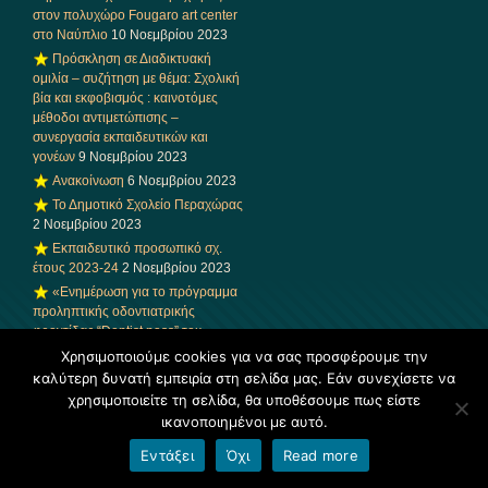
στον πολυχώρο Fougaro art center
στο Ναύπλιο
10 Νοεμβρίου 2023
Πρόσκληση σε Διαδικτυακή
ομιλία – συζήτηση με θέμα: Σχολική
βία και εκφοβισμός : καινοτόμες
μέθοδοι αντιμετώπισης –
συνεργασία εκπαιδευτικών και
γονέων
9 Νοεμβρίου 2023
Ανακοίνωση
6 Νοεμβρίου 2023
Το Δημοτικό Σχολείο Περαχώρας
2 Νοεμβρίου 2023
Εκπαιδευτικό προσωπικό σχ.
έτους 2023-24
2 Νοεμβρίου 2023
«Ενημέρωση για το πρόγραμμα
προληπτικής οδοντιατρικής
φροντίδας “Dentist pass” του
Υπουργείου Υγείας»
2 Νοεμβρίου
Χρησιμοποιούμε cookies για να σας προσφέρουμε την
2023
καλύτερη δυνατή εμπειρία στη σελίδα μας. Εάν συνεχίσετε να
Εσωτερικός Κανονισμός
χρησιμοποιείτε τη σελίδα, θα υποθέσουμε πως είστε
Λειτουργίας Δημ. Σχ. Περαχώρας Σχ.
ικανοποιημένοι με αυτό.
έτους 2023-24
1 Νοεμβρίου 2023
Εντάξει
Όχι
Read more
Συμμετοχή του Δημοτικού
Σχολείου Περαχώρας στις