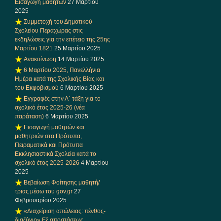
Εισαγωγή μαθητών
27 Μαρτίου
2025
Συμμετοχή του Δημοτικού
Σχολείου Περαχώρας στις
εκδηλώσεις για την επέτειο της 25ης
Μαρτίου 1821
25 Μαρτίου 2025
Ανακοίνωση
14 Μαρτίου 2025
6 Μαρτίου 2025, Πανελλήνια
Ημέρα κατά της Σχολικής Βίας και
του Εκφοβισμού
6 Μαρτίου 2025
Εγγραφές στην Α΄ τάξη για το
σχολικό έτος 2025-26 (νέα
παράταση)
6 Μαρτίου 2025
Εισαγωγή μαθητών και
μαθητριών στα Πρότυπα,
Πειραματικά και Πρότυπα
Εκκλησιαστικά Σχολεία κατά το
σχολικό έτος 2025-2026
4 Μαρτίου
2025
Βεβαίωση Φοίτησης μαθητή/
τριας μέσω του gov.gr
27
Φεβρουαρίου 2025
«Διαχείριση απώλειας: πένθος-
διαζύγιο» Eξ αποστάσεως