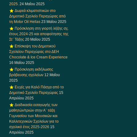
2025.
24 Μαΐου 2025
Δωρεά κλιματιστικών στο
Δημοτικό Σχολείο Περαχώρας από
τη Motor Oil Hellas
23 Μαΐου 2025
Πρόσκληση στη γιορτή λήξης σχ.
έτους 2024-25 και αποφοίτησης της
Στ΄ Τάξης
20 Μαΐου 2025
Επίσκεψη του Δημοτικού
Σχολείου Περαχώρας στο ΔΕΗ
Chocolate & Ice Cream Experience
16 Μαΐου 2025
Πρόσκληση εκδήλωσης
βράβευσης σχολείων
12 Μαΐου
2025
Ευχές για Καλό Πάσχα από το
Δημοτικό Σχολείο Περαχώρας
15
Απριλίου 2025
Διαδικασία εισαγωγής των
μαθητών/τριών στην Α΄ τάξη
Γυμνασίου των Μουσικών και
Καλλιτεχνικών Σχολείων για το
σχολικό έτος 2025-2026
15
Απριλίου 2025