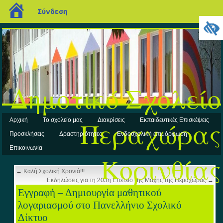
blogs.sch.gr
Σύνδεση
Δημοτικό Σχολείο
Περαχώρας
Αρχική
Το σχολείο μας
Διακρίσεις
Εκπαιδευτικές Επισκέψεις
Προσκλήσεις
Δραστηριότητες
Ενδοσχολική επιμόρφωση
Επικοινωνία
Κορινθίας
←
Καλή Σχολική Χρονιά!!!
Εκδηλώσεις για τη 203η Επέτειο της Μάχης της Περαχώρας
→
Εγγραφή – Δημιουργία μαθητικού
λογαριασμού στο Πανελλήνιο Σχολικό
Δίκτυο