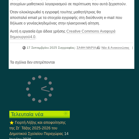
στοιχείων μαθητικού λογαριασμού σε περίπτωση που αυτά ξεχαστούν.
Όταν ολοκληρωθεί η εγγραφή του/της μαθητή/τριας θα
αποσταλεί email με τα στοιχεία εγγραφής στη διεύθυνση e-mail που
δήλωσε ο γονέας/κηδεμόνας στην ηλεκτρονική αίτηση.
Αυτή η εργασία έχει άδεια χρήσης
Creative Commons Αναφορά
δημιουργού4.0
.
17 Σεπτεμβρίου 2025
Συγγραφέας:
ΣΑΦΗ ΜΑΡΙΑ
Νέα & Ανακοινώσεις
|
Τα σχόλια δεν επιτρέπονται
Τελευταία νέα
Γιορτή Λήξης και αποφοίτησης
της Στ΄ Τάξης 2025-2026 του
Δημοτικού Σχολείου Περαχώρας
14