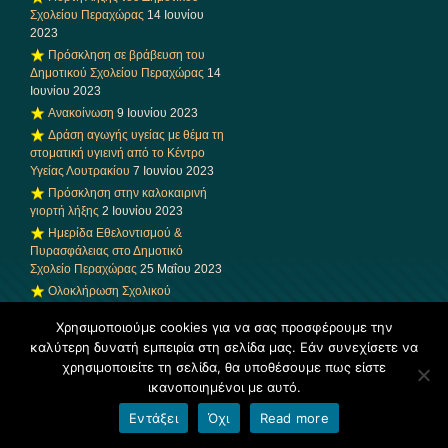
Σχολείου Περαχώρας
14 Ιουνίου
2023
Πρόσκληση σε βράβευση του
Δημοτικού Σχολείου Περαχώρας
14
Ιουνίου 2023
Ανακοίνωση
9 Ιουνίου 2023
Δράση αγωγής υγείας με θέμα τη
στοματική υγιεινή από το Κέντρο
Υγείας Λουτρακίου
7 Ιουνίου 2023
Πρόσκληση στην καλοκαιρινή
γιορτή λήξης
2 Ιουνίου 2023
Ημερίδα Εθελοντισμού &
Πυρασφάλειας στο Δημοτικό
Σχολείο Περαχώρας
25 Μαΐου 2023
Ολοκλήρωση Σχολικού
Μαραθωνίου “Πάμε Ανακύκλωση”
Χρησιμοποιούμε cookies για να σας προσφέρουμε την
25 Μαΐου 2023
καλύτερη δυνατή εμπειρία στη σελίδα μας. Εάν συνεχίσετε να
Συγχαρητήρια επιστολή
χρησιμοποιείτε τη σελίδα, θα υποθέσουμε πως είστε
Συμβούλου Εκπαίδευσης ΠΕ70 1ης
Εκπ/κής Περιφέρειας Α/θμιας
ικανοποιημένοι με αυτό.
Κορινθίας κας Γκιόκα Αναστασίας
Εντάξει
Όχι
Read more
25 Μαΐου 2023
Επίσκεψη της συγγραφέα