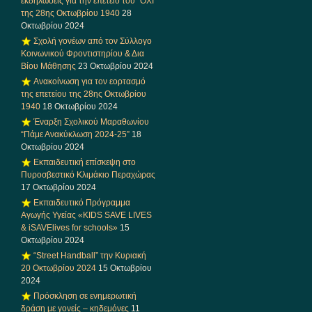
εκδηλώσεις για την επέτειο του “ΟΧΙ”
της 28ης Οκτωβρίου 1940
28
Οκτωβρίου 2024
Σχολή γονέων από τον Σύλλογο
Κοινωνικού Φροντιστηρίου & Δια
Βίου Μάθησης
23 Οκτωβρίου 2024
Ανακοίνωση για τον εορτασμό
της επετείου της 28ης Οκτωβρίου
1940
18 Οκτωβρίου 2024
Έναρξη Σχολικού Μαραθωνίου
“Πάμε Ανακύκλωση 2024-25”
18
Οκτωβρίου 2024
Εκπαιδευτική επίσκεψη στο
Πυροσβεστικό Κλιμάκιο Περαχώρας
17 Οκτωβρίου 2024
Εκπαιδευτικό Πρόγραμμα
Αγωγής Υγείας «KIDS SAVE LIVES
& iSAVElives for schools»
15
Οκτωβρίου 2024
“Street Handball” την Κυριακή
20 Οκτωβρίου 2024
15 Οκτωβρίου
2024
Πρόσκληση σε ενημερωτική
δράση με γονείς – κηδεμόνες
11