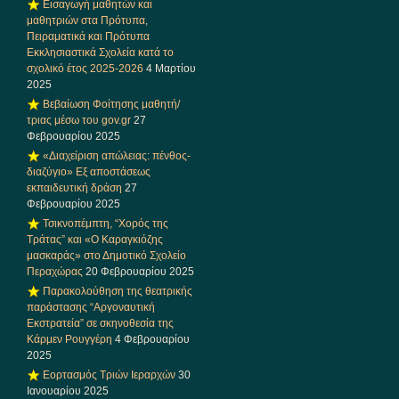
Εισαγωγή μαθητών και
μαθητριών στα Πρότυπα,
Πειραματικά και Πρότυπα
Εκκλησιαστικά Σχολεία κατά το
σχολικό έτος 2025-2026
4 Μαρτίου
2025
Βεβαίωση Φοίτησης μαθητή/
τριας μέσω του gov.gr
27
Φεβρουαρίου 2025
«Διαχείριση απώλειας: πένθος-
διαζύγιο» Eξ αποστάσεως
εκπαιδευτική δράση
27
Φεβρουαρίου 2025
Τσικνοπέμπτη, “Χορός της
Τράτας” και «Ο Καραγκιόζης
μασκαράς» στο Δημοτικό Σχολείο
Περαχώρας
20 Φεβρουαρίου 2025
Παρακολούθηση της θεατρικής
παράστασης “Αργοναυτική
Εκστρατεία” σε σκηνοθεσία της
Κάρμεν Ρουγγέρη
4 Φεβρουαρίου
2025
Εορτασμός Τριών Ιεραρχών
30
Ιανουαρίου 2025