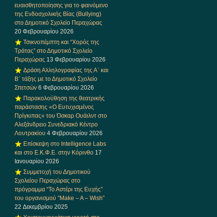
ευαισθητοποίησης για το φαινόμενο
της Ενδοσχολικής Βίας (Bullying)
στο Δημοτικό Σχολείο Περαχώρας
20 Φεβρουαρίου 2026
Τσικνοπέμπτη και “Χορός της
Τράτας” στο Δημοτικό Σχολείο
Περαχώρας
13 Φεβρουαρίου 2026
Δράση Αλληλογραφίας της Α΄ και
Β΄ τάξης με το Δημοτικό Σχολείο
Σπετσών
6 Φεβρουαρίου 2026
Παρακολούθηση της θεατρικής
παράστασης «Ο Ευτυχισμένος
Πρίγκιπας» του Όσκαρ Ουάιλντ στο
Αλεξάνδρειο Συνεδριακό Κέντρο
Λουτρακίου
4 Φεβρουαρίου 2026
Επίσκεψη στο Intelligence Labs
και στο Ε.Κ.Φ.Ε. στην Κόρινθο
17
Ιανουαρίου 2026
Συμμετοχή του Δημοτικού
Σχολείου Περαχώρας στο
πρόγραμμα “Το Αστέρι της Ευχής”
του οργανισμού “Make – A – Wish”
22 Δεκεμβρίου 2025