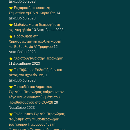
Δεκεμβρίου 2023
Ευχαριστήρια επιστολή
Σωματείου ΑμΕΑ Ν. Κορινθίας
14
Δεκεμβρίου 2023
Μαθαίνω για τη διατροφή στη
σχολική ηλικία
13 Δεκεμβρίου 2023
Πρόσκληση στη
Χριστουγεννιάτικη σχολική γιορτή
και Βαθμολογία Α΄ Τριμήνου
12
Δεκεμβρίου 2023
“Χριστούγεννα στην Περαχώρα”
11 Δεκεμβρίου 2023
Τα “Βιβλία σε Ρόδες” ήρθαν και
φέτος στο σχολείο μας!
1
Δεκεμβρίου 2023
Τα παιδιά του Δημοτικού
Σχολείου Περαχώρας παίρνουν τον
λόγο για να ακουστούν μέσω του
Πρωθυπουργού στο COP28
28
Νοεμβρίου 2023
Το Δημοτικό Σχολείο Περαχώρας
“ταξίδεψε” στη “Φυσοπεραχώρα”
του “κυρίου Πνευμόνου” με τη
Φιλαρμονική Ορχήστρα Λουτρακίου