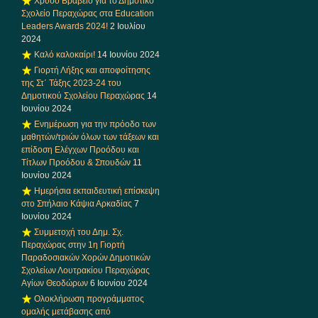
Χρυσό Βραβείο για το Δημοτικό
Σχολείο Περαχώρας στα Education
Leaders Awards 2024!
2 Ιουλίου
2024
Καλό καλοκαίρι!
14 Ιουνίου 2024
Γιορτή Λήξης και αποφοίτησης
της Στ΄ Τάξης 2023-24 του
Δημοτικού Σχολείου Περαχώρας
14
Ιουνίου 2024
Ενημέρωση για την πρόοδο των
μαθητών/τριών όλων των τάξεων και
επίδοση Ελέγχων Προόδου και
Τίτλων Προόδου & Σπουδών
11
Ιουνίου 2024
Ημερήσια εκπαιδευτική επίσκεψη
στο Σπήλαιο Κάψια Αρκαδίας
7
Ιουνίου 2024
Συμμετοχή του Δημ. Σχ.
Περαχώρας στην 1η Γιορτή
Παραδοσιακών Χορών Δημοτικών
Σχολείων Λουτρακίου Περαχώρας
Αγίων Θεοδώρων
6 Ιουνίου 2024
Ολοκλήρωση προγράμματος
ομαλής μετάβασης από