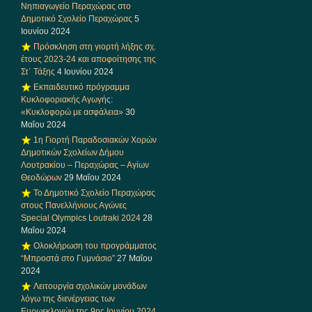
Νηπιαγωγείο Περαχώρας στο
Δημοτικό Σχολείο Περαχώρας
5
Ιουνίου 2024
Πρόσκληση στη γιορτή λήξης σχ.
έτους 2023-24 και αποφοίτησης της
Στ΄ Τάξης
4 Ιουνίου 2024
Εκπαιδευτικό πρόγραμμα
Κυκλοφοριακής Αγωγής:
«Κυκλοφορώ με ασφάλεια»
30
Μαΐου 2024
1η Γιορτή Παραδοσιακών Χορών
Δημοτικών Σχολείων Δήμου
Λουτρακίου – Περαχώρας – Αγίων
Θεοδώρων
29 Μαΐου 2024
Το Δημοτικό Σχολείο Περαχώρας
στους Πανελλήνιους Αγώνες
Special Olympics Loutraki 2024
28
Μαΐου 2024
Ολοκλήρωση του προγράμματος
“Μπροστά στο Γυμνάσιο”
27 Μαΐου
2024
Λειτουργία σχολικών μονάδων
λόγω της διενέργειας των
Ευρωεκλογών της 9ης Ιουνίου 2024