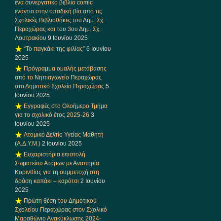
ένα συνεργατικό βιβλίο comic
ενάντια στην οπαδική βία από τις
Σχολικές Βιβλιοθήκες του Δημ. Σχ.
Περαχώρας και του 3ου Δημ. Σχ.
Λουτρακίου
9 Ιουνίου 2025
“Το παγκάκι της φιλίας”
6 Ιουνίου
2025
Πρόγραμμα ομαλής μετάβασης
από το Νηπιαγωγείο Περαχώρας
στο Δημοτικό Σχολείο Περαχώρας
5
Ιουνίου 2025
Εγγραφές στο Ολοήμερο Τμήμα
για το σχολικό έτος 2025-26
3
Ιουνίου 2025
Ατομικό Δελτίο Υγείας Μαθητή
(Α.Δ.Υ.Μ.)
2 Ιουνίου 2025
Ευχαριστήρια επιστολή
Σωματείου Ατόμων με Αναπηρία
Κορινθίας για τη συμμετοχή στη
δράση καπάκι – καρότσι
2 Ιουνίου
2025
Πρώτη θέση του Δημοτικού
Σχολείου Περαχώρας στον Σχολικό
Μαραθώνιο Ανακύκλωσης 2024-