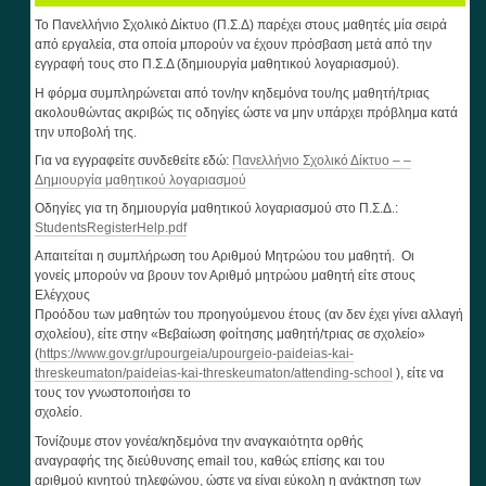
Το Πανελλήνιο Σχολικό Δίκτυο (Π.Σ.Δ) παρέχει στους μαθητές μία σειρά
από εργαλεία, στα οποία μπορούν να έχουν πρόσβαση μετά από την
εγγραφή τους στο Π.Σ.Δ (δημιουργία μαθητικού λογαριασμού).
Η φόρμα συμπληρώνεται από τον/ην κηδεμόνα του/ης μαθητή/τριας
ακολουθώντας ακριβώς τις οδηγίες ώστε να μην υπάρχει πρόβλημα κατά
την υποβολή της.
Για να εγγραφείτε συνδεθείτε εδώ:
Πανελλήνιο Σχολικό Δίκτυο – –
Δημιουργία μαθητικού λογαριασμού
Οδηγίες για τη δημιουργία μαθητικού λογαριασμού στο Π.Σ.Δ.:
StudentsRegisterHelp.pdf
Απαιτείται η συμπλήρωση του Αριθμού Μητρώου του μαθητή. Οι
γονείς μπορούν να βρουν τον Αριθμό μητρώου μαθητή είτε στους
Ελέγχους
Προόδου των μαθητών του προηγούμενου έτους (αν δεν έχει γίνει αλλαγή
σχολείου), είτε στην «Βεβαίωση φοίτησης μαθητή/τριας σε σχολείο»
(
https://www.gov.gr/upourgeia/upourgeio-paideias-kai-
threskeumaton/paideias-kai-threskeumaton/attending-school
), είτε να
τους τον γνωστοποιήσει το
σχολείο.
Τονίζουμε στον γονέα/κηδεμόνα την αναγκαιότητα ορθής
αναγραφής της διεύθυνσης email του, καθώς επίσης και του
αριθμού κινητού τηλεφώνου, ώστε να είναι εύκολη η ανάκτηση των