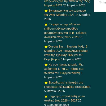
εκδηλώσεις για την επέτειο της 25ης
Τα σχ
Μαρτίου 1821
26 Μαρτίου 2026
Ενημέρωση για τον εορτασμό
της 25ης Μαρτίου 1821
18 Μαρτίου
2026
Ενημέρωση προόδου και
επίδοση ελέγχων προόδου
μαθητών/τριών για το Β΄ Τρίμηνο,
σχολικού έτους 2025-2026
10
Μαρτίου 2026
Όχι στη Βία … Ναι στη Φιλία, 6
Μαρτίου 2026: Πανελλήνια Ημέρα
κατά της Σχολικής Βίας και του
Εκφοβισμού
6 Μαρτίου 2026
Να σου πω μια ιστορία; Μια
δράση της Ε΄ και ΣΤ΄ τάξης στα
πλαίσια του Ενεργού πολίτη
5
Μαρτίου 2026
Εκπαιδευτική επίσκεψη στο
Πυροσβεστικό Κλιμάκιο Περαχώρας
5 Μαρτίου 2026
Εγγραφές στην Α’ τάξη για το
σχολικό έτος 2026 – 2027
26
Φεβρουαρίου 2026