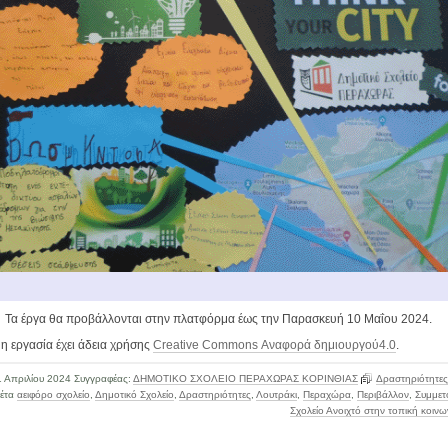
Τα έργα θα προβάλλονται στην πλατφόρμα έως την Παρασκευή 10 Μαΐου 2024.
η εργασία έχει άδεια χρήσης
Creative Commons Αναφορά δημιουργού4.0
.
1 Απριλίου 2024
Συγγραφέας:
ΔΗΜΟΤΙΚΟ ΣΧΟΛΕΙΟ ΠΕΡΑΧΩΡΑΣ ΚΟΡΙΝΘΙΑΣ
Δραστηριότητες
κέτα
αειφόρο σχολείο
,
Δημοτικό Σχολείο
,
Δραστηριότητες
,
Λουτράκι
,
Περαχώρα
,
Περιβάλλον
,
Συμμετ
Σχολείο Ανοιχτό στην τοπική κοινω