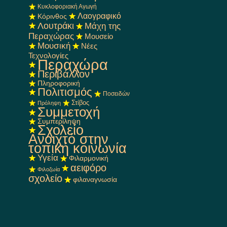
Κυκλοφοριακή Αγωγή
Λαογραφικό
Κόρινθος
Λουτράκι
Μάχη της
Περαχώρας
Μουσείο
Μουσική
Νέες
Τεχνολογίες
Περαχώρα
Περιβάλλον
Πληροφορική
Πολιτισμός
Ποσειδών
Στίβος
Πρόληψη
Συμμετοχή
Συμπερίληψη
Σχολείο
Ανοιχτό στην
τοπική κοινωνία
Υγεία
Φιλαρμονική
αειφόρο
Φιλοζωία
σχολείο
φιλαναγνωσία