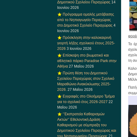
Δημοτικού Σχολείου Περαχώρας
14
Ιουνίου 2026
Πρόγραμμα ομαλής μετάβασης
από το Νηπιαγωγείο Περαχώρας
στο Δημοτικό Σχολείο Περαχώρας
4
Ιουνίου 2026
φορέ
Πρόσκληση στην καλοκαιρινή
γιορτή λήξης σχολικού έτους 2025-
Το έ
2026
3 Ιουνίου 2026
σχολ
σχολ
Επίσκεψη στο βιωματικό και
τη σ
αθλητικό πάρκο Paradise Park στην
Αθήνα
27 Μαΐου 2026
Καλο
Πρώτη θέση του Δημοτικού
Δημο
Σχολείου Περαχώρας στον Σχολικό
Μέλλ
Μαραθώνιο Ανακύκλωσης 2025-
Πατήσ
2026.
27 Μαΐου 2026
συμμ
Εγγραφές στο Ολοήμερο Τμήμα
για το σχολικό έτος 2026-2027
22
Μαΐου 2026
‘’Εκστρατεία Καθαρισμών
Ακτών’’ Εθελοντική Δράση
Καθαρισμού με σύμπραξη του
Δημοτικού Σχολείου Περαχώρας και
του Νηπιαγωγείου Περαχώρας
21