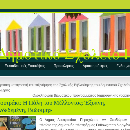
Δημοτικό Σχολείο
Εκπαιδευτικές Επισκέψεις
Προσκλήσεις
Δραστηριότητες
Ενδοσχο
φιακή καταγραφή και ταξινόμηση της Σχολικής Βιβλιοθήκης του Δημοτικού Σχολεί
χώρας
Ολοκλήρωση βιωματικού προγράμματος δημιουργικής γραφή
ουτράκι: Η Πόλη του Μέλλοντος: Έξυπνη,
νδεδεμένη, Βιώσιμη»
Ο Δήμος Λουτρακίου- Περαχώρας- Αγ. Θεοδώρων 
πλαίσιο της δημοτικής πλατφόρμας Followgreen διοργάν