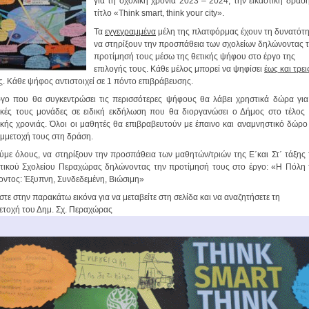
για τη σχολική χρονιά 2023 – 2024, την εικαστική δράσ
τίτλο «Think smart, think your city».
Τα
εγγεγραμμένα
μέλη της πλατφόρμας έχουν τη δυνατότ
να στηρίξουν την προσπάθεια των σχολείων δηλώνοντας 
προτίμησή τους μέσω της θετικής ψήφου στο έργο της
επιλογής τους. Κάθε μέλος μπορεί να ψηφίσει
έως και τρει
ς
. Κάθε ψήφος αντιστοιχεί σε 1 πόντο επιβράβευσης.
ργο που θα συγκεντρώσει τις περισσότερες ψήφους θα λάβει χρηστικά δώρα για 
ικές τους μονάδες σε ειδική εκδήλωση που θα διοργανώσει ο Δήμος στο τέλος 
ικής χρονιάς. Όλοι οι μαθητές θα επιβραβευτούν με έπαινο και αναμνηστικό δώρο
υμμετοχή τους στη δράση.
ύμε όλους, να στηρίξουν την προσπάθεια των μαθητών/τριών της Ε΄και Στ΄ τάξης
τικού Σχολείου Περαχώρας δηλώνοντας την προτίμησή τους στο έργο: «Η Πόλη 
οντος: Έξυπνη, Συνδεδεμένη, Βιώσιμη»
τε στην παρακάτω εικόνα για να μεταβείτε στη σελίδα και να αναζητήσετε τη
ετοχή του Δημ. Σχ. Περαχώρας