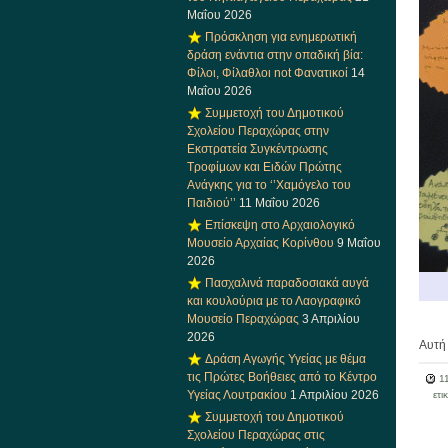
Μαΐου 2026
Πρόσκληση για ενημερωτική
δράση ενάντια στην οπαδική βία:
Φίλοι, Φίλαθλοι not Φανατικοί
14
Μαΐου 2026
Συμμετοχή του Δημοτικού
Σχολείου Περαχώρας στην
Εκστρατεία Συγκέντρωσης
Τροφίμων και Ειδών Πρώτης
Ανάγκης για το ‘’Χαμόγελο του
Παιδιού’’
11 Μαΐου 2026
Επίσκεψη στο Αρχαιολογικό
Μουσείο Αρχαίας Κορίνθου
9 Μαΐου
2026
Πασχαλινά παραδοσιακά αυγά
και κουλούρια με το Λαογραφικό
Μουσείο Περαχώρας
3 Απριλίου
2026
Αυτή 
Δράση Αγωγής Υγείας με θέμα
τις Πρώτες Βοήθειες από το Κέντρο
1
Υγείας Λουτρακίου
1 Απριλίου 2026
ετι
Συμμετοχή του Δημοτικού
Σχολείου Περαχώρας στις