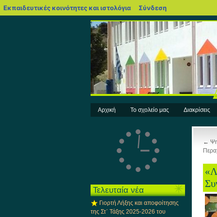
blogs.sch.gr
Εκπαιδευτικές κοινότητες και ιστολόγια
Σύνδεση
Αρχική
Το σχολείο μας
Διακρίσεις
←
Ψη
Περα
«Λ
Συ
Τελευταία νέα
Γιορτή Λήξης και αποφοίτησης
της Στ΄ Τάξης 2025-2026 του