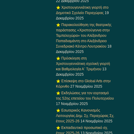
22 Δεκεμβρίου 2025
Χριστουγεννιάτικη γιορτή στο
Δημοτικό Σχολείο Περαχώρας
19
Δεκεμβρίου 2025
Παρακολούθηση της θεατρικής
παράστασης «Χριστούγεννα στην
Τεμπελοχώρα» του Αλέξανδρου
Παπαδιαμάντη στο Αλεξάνδρειο
Συνεδριακό Κέντρο Λουτρακίου
18
Δεκεμβρίου 2025
Πρόσκληση στη
Χριστουγεννιάτικη σχολική γιορτή
και Βαθμολογία Α΄ Τριμήνου
13
Δεκεμβρίου 2025
Επίσκεψη στο Global Arts στην
Κόρινθο
27 Νοεμβρίου 2025
Εκδηλώσεις για τον εορτασμό
της 52ης επετείου του Πολυτεχνείου
17 Νοεμβρίου 2025
Εσωτερικός Κανονισμός
Λειτουργίας Δημ. Σχ. Περαχώρας Σχ.
έτους 2025-26
14 Νοεμβρίου 2025
Εκπαιδευτικό προσωπικό σχ.
έτους 2025-26
13 Νοεμβρίου 2025