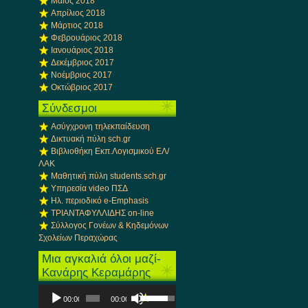
Μάιος 2018
Απρίλιος 2018
Μάρτιος 2018
Φεβρουάριος 2018
Ιανουάριος 2018
Δεκέμβριος 2017
Νοέμβριος 2017
Οκτώβριος 2017
Σύνδεσμοι
Ασύγχρονη τηλεκπαίδευση
Δικτυακή πύλη sch.gr
Βιβλιοθήκη Εκπ.Λογισμικού ΕΛ/
ΛΑΚ
Μαθητική πύλη students.sch.gr
Υπηρεσία video ΠΣΔ
Ηλ. περιοδικό e-Emphasis
ΤΡΙΑΝΤΑΦΥΛΛΙΔΗΣ on-line
Σύλλογος Γονέων & Κηδεμόνων
Σχολείων Περαχώρας
Μια αγκαλιά όλοι μαζί-
Κανάρης Κεραμάρης
Πρόγραμμα
Χρησιμοποιείστε
00:00
00:00
Αναπαραγωγής
τα