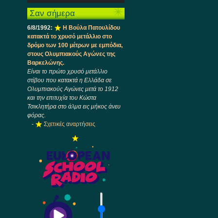
Ήχου
πλήκτρα
Σαν σήμερα
Πάνω/
Κάτω
6/8/1992:
Η Βούλα Πατουλίδου
βέλος
κατακτά το χρυσό μετάλλιο στο
για
δρόμο των 100 μέτρων με εμπόδια,
να
στους Ολυμπιακούς Αγώνες της
αυξήσετε
Βαρκελώνης.
ή
Είναι το πρώτο χρυσό μετάλλιο
να
στίβου που κατακτά η Ελλάδα σε
μειώσετε
Ολυμπιακούς Αγώνες μετά το 1912
ένταση.
και την επιτυχία του Κώστα
Τσικλητήρα στο άλμα εις μήκος άνευ
φόρας.
-
Σχετικές αναρτήσεις