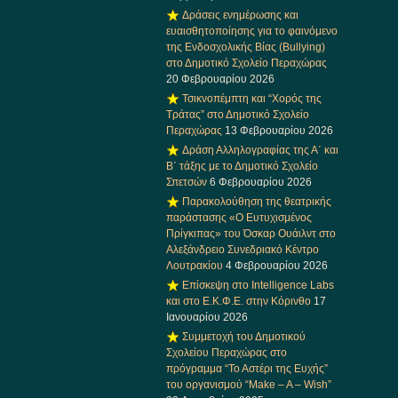
Δράσεις ενημέρωσης και
ευαισθητοποίησης για το φαινόμενο
της Ενδοσχολικής Βίας (Bullying)
στο Δημοτικό Σχολείο Περαχώρας
20 Φεβρουαρίου 2026
Τσικνοπέμπτη και “Χορός της
Τράτας” στο Δημοτικό Σχολείο
Περαχώρας
13 Φεβρουαρίου 2026
Δράση Αλληλογραφίας της Α΄ και
Β΄ τάξης με το Δημοτικό Σχολείο
Σπετσών
6 Φεβρουαρίου 2026
Παρακολούθηση της θεατρικής
παράστασης «Ο Ευτυχισμένος
Πρίγκιπας» του Όσκαρ Ουάιλντ στο
Αλεξάνδρειο Συνεδριακό Κέντρο
Λουτρακίου
4 Φεβρουαρίου 2026
Επίσκεψη στο Intelligence Labs
και στο Ε.Κ.Φ.Ε. στην Κόρινθο
17
Ιανουαρίου 2026
Συμμετοχή του Δημοτικού
Σχολείου Περαχώρας στο
πρόγραμμα “Το Αστέρι της Ευχής”
του οργανισμού “Make – A – Wish”