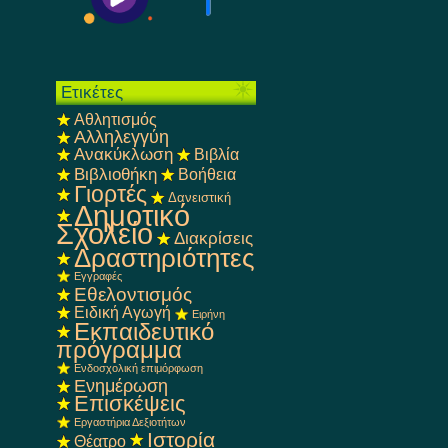
Ετικέτες
Αθλητισμός
Αλληλεγγύη
Ανακύκλωση
Βιβλία
Βιβλιοθήκη
Βοήθεια
Γιορτές
Δανειστική
Δημοτικό
Σχολείο
Διακρίσεις
Δραστηριότητες
Εγγραφές
Εθελοντισμός
Ειδική Αγωγή
Ειρήνη
Εκπαιδευτικό
πρόγραμμα
Ενδοσχολική επιμόρφωση
Ενημέρωση
Επισκέψεις
Εργαστήρια Δεξιοτήτων
Ιστορία
Θέατρο