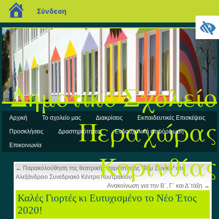
blogs.sch.gr
Σύνδεση
Δημοτικό Σχολείο
Περαχώρας
Αρχική
Το σχολείο μας
Διακρίσεις
Εκπαιδευτικές Επισκέψεις
Προσκλήσεις
Δραστηριότητες
Ενδοσχολική επιμόρφωση
Επικοινωνία
Κορινθίας
←
Παρακολούθηση της θεατρικής παράστασης “Τομ Σώγιερ” στο
Αλεξάνδρειο Συνεδριακό Κέντρο Λουτρακίου
Ανακοίνωση για την Β΄, Γ΄ και Δ΄τάξη
→
Καλές Γιορτές κι Ευτυχισμένο το Νέο Έτος
2020!