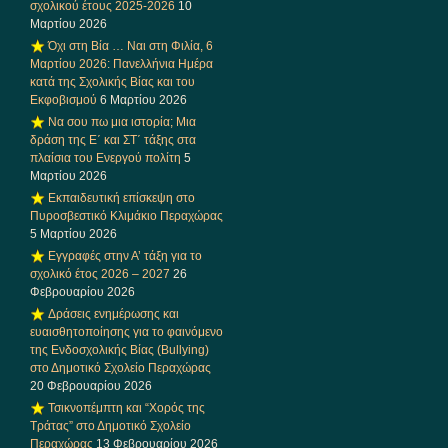
σχολικού έτους 2025-2026
10
Μαρτίου 2026
Όχι στη Βία … Ναι στη Φιλία, 6
Μαρτίου 2026: Πανελλήνια Ημέρα
κατά της Σχολικής Βίας και του
Εκφοβισμού
6 Μαρτίου 2026
Να σου πω μια ιστορία; Μια
δράση της Ε΄ και ΣΤ΄ τάξης στα
πλαίσια του Ενεργού πολίτη
5
Μαρτίου 2026
Εκπαιδευτική επίσκεψη στο
Πυροσβεστικό Κλιμάκιο Περαχώρας
5 Μαρτίου 2026
Εγγραφές στην Α’ τάξη για το
σχολικό έτος 2026 – 2027
26
Φεβρουαρίου 2026
Δράσεις ενημέρωσης και
ευαισθητοποίησης για το φαινόμενο
της Ενδοσχολικής Βίας (Bullying)
στο Δημοτικό Σχολείο Περαχώρας
20 Φεβρουαρίου 2026
Τσικνοπέμπτη και “Χορός της
Τράτας” στο Δημοτικό Σχολείο
Περαχώρας
13 Φεβρουαρίου 2026