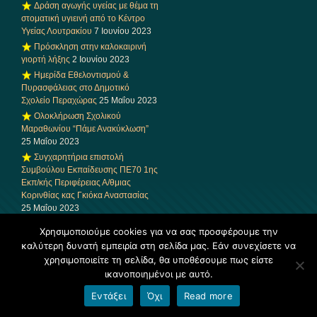
Δράση αγωγής υγείας με θέμα τη
στοματική υγιεινή από το Κέντρο
Υγείας Λουτρακίου
7 Ιουνίου 2023
Πρόσκληση στην καλοκαιρινή
γιορτή λήξης
2 Ιουνίου 2023
Ημερίδα Εθελοντισμού &
Πυρασφάλειας στο Δημοτικό
Σχολείο Περαχώρας
25 Μαΐου 2023
Ολοκλήρωση Σχολικού
Μαραθωνίου “Πάμε Ανακύκλωση”
25 Μαΐου 2023
Συγχαρητήρια επιστολή
Συμβούλου Εκπαίδευσης ΠΕ70 1ης
Εκπ/κής Περιφέρειας Α/θμιας
Κορινθίας κας Γκιόκα Αναστασίας
25 Μαΐου 2023
Επίσκεψη της συγγραφέα
Χρησιμοποιούμε cookies για να σας προσφέρουμε την
Μαρίας Παπανικολάου στο
καλύτερη δυνατή εμπειρία στη σελίδα μας. Εάν συνεχίσετε να
Δημοτικό Σχολείο Περαχώρας
24
χρησιμοποιείτε τη σελίδα, θα υποθέσουμε πως είστε
Μαΐου 2023
ικανοποιημένοι με αυτό.
Ανακαίνιση και αναβάθμιση της
Δανειστικής Βιβλιοθήκης του
Εντάξει
Όχι
Read more
Δημοτικού Σχολείου Περαχώρας
23
Μαΐου 2023