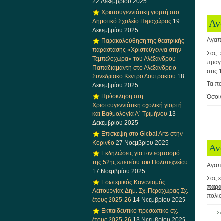
22 Δεκεμβρίου 2025
Χριστουγεννιάτικη γιορτή στο
Αν
Δημοτικό Σχολείο Περαχώρας
19
Δεκεμβρίου 2025
Αγαπη
Παρακολούθηση της θεατρικής
παράστασης «Χριστούγεννα στην
Σας 
Τεμπελοχώρα» του Αλέξανδρου
πραγμ
Παπαδιαμάντη στο Αλεξάνδρειο
στις
Συνεδριακό Κέντρο Λουτρακίου
18
Τα π
Δεκεμβρίου 2025
Πρόσκληση στη
Όσοι/
Χριστουγεννιάτικη σχολική γιορτή
και Βαθμολογία Α΄ Τριμήνου
13
Δεκεμβρίου 2025
Επίσκεψη στο Global Arts στην
Κόρινθο
27 Νοεμβρίου 2025
Αν
Εκδηλώσεις για τον εορτασμό
της 52ης επετείου του Πολυτεχνείου
Αγαπη
17 Νοεμβρίου 2025
Σας 
Εσωτερικός Κανονισμός
παρα
Λειτουργίας Δημ. Σχ. Περαχώρας Σχ.
πολι
έτους 2025-26
14 Νοεμβρίου 2025
Εκπαιδευτικό προσωπικό σχ.
Σ
έτους 2025-26
13 Νοεμβρίου 2025