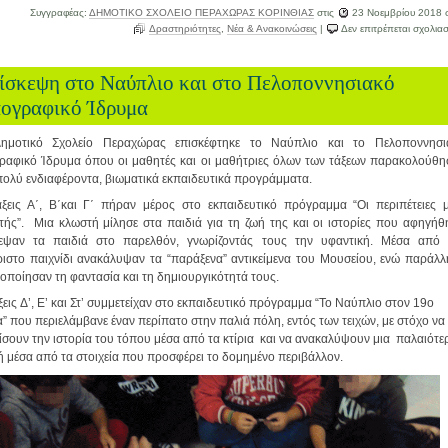
Συγγραφέας:
ΔΗΜΟΤΙΚΟ ΣΧΟΛΕΙΟ ΠΕΡΑΧΩΡΑΣ ΚΟΡΙΝΘΙΑΣ
στις
23 Νοεμβρίου 2018
σ
Δραστηριότητες
,
Νέα & Ανακοινώσεις
|
Δεν επιτρέπεται σχολια
ίσκεψη στο Ναύπλιο και στο Πελοποννησιακό
ογραφικό Ίδρυμα
ημοτικό Σχολείο Περαχώρας επισκέφτηκε το Ναύπλιο και το Πελοποννησι
ραφικό Ίδρυμα όπου οι μαθητές και οι μαθήτριες όλων των τάξεων παρακολούθη
πολύ ενδιαφέροντα, βιωματικά εκπαιδευτικά προγράμματα.
άξεις Α΄, Β΄και Γ΄ πήραν μέρος στο εκπαιδευτικό πρόγραμμα “Οι περιπέτειες μ
τής”. Μια κλωστή μίλησε στα παιδιά για τη ζωή της και οι ιστορίες που αφηγήθ
δεψαν τα παιδιά στο παρελθόν, γνωρίζοντάς τους την υφαντική. Μέσα από 
ριστο παιχνίδι ανακάλυψαν τα “παράξενα” αντικείμενα του Μουσείου, ενώ παράλ
οποίησαν τη φαντασία και τη δημιουργικότητά τους.
ξεις Δ’, Ε’ και Στ’ συμμετείχαν στο εκπαιδευτικό πρόγραμμα “Το Ναύπλιο στον 19ο
” που περιελάμβανε έναν περίπατο στην παλιά πόλη, εντός των τειχών, με στόχο να
σουν την ιστορία του τόπου μέσα από τα κτίρια και να ανακαλύψουν μια παλαιότε
ή μέσα από τα στοιχεία που προσφέρει το δομημένο περιβάλλον.