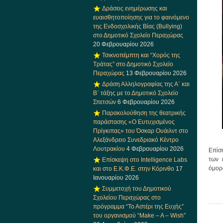
Δράσεις ενημέρωσης και
ευαισθητοποίησης για το φαινόμενο
της Ενδοσχολικής Βίας (Bullying)
στο Δημοτικό Σχολείο Περαχώρας
20 Φεβρουαρίου 2026
Τσικνοπέμπτη και “Χορός της
Τράτας” στο Δημοτικό Σχολείο
Περαχώρας
13 Φεβρουαρίου 2026
Δράση Αλληλογραφίας της Α΄ και
Β΄ τάξης με το Δημοτικό Σχολείο
Σπετσών
6 Φεβρουαρίου 2026
Παρακολούθηση της θεατρικής
παράστασης «Ο Ευτυχισμένος
Πρίγκιπας» του Όσκαρ Ουάιλντ στο
Αλεξάνδρειο Συνεδριακό Κέντρο
Λουτρακίου
4 Φεβρουαρίου 2026
Επίση
των 
Επίσκεψη στο Intelligence Labs
όμορ
και στο Ε.Κ.Φ.Ε. στην Κόρινθο
17
Ιανουαρίου 2026
Συμμετοχή του Δημοτικού
Σχολείου Περαχώρας στο
πρόγραμμα “Το Αστέρι της Ευχής”
του οργανισμού “Make – A – Wish”