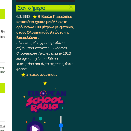
Επίσκεψη
Ήχου
πλήκτρα
στο
Σαν σήμερα
Πάνω/
Ναύπλιο
Κάτω
και
6/8/1992:
Η Βούλα Πατουλίδου
βέλος
στο
κατακτά το χρυσό μετάλλιο στο
για
Πελοποννησιακό
δρόμο των 100 μέτρων με εμπόδια,
να
Λαογραφικό
, θα
στους Ολυμπιακούς Αγώνες της
αυξήσετε
Ίδρυμα
είου
Βαρκελώνης.
ή
Είναι το πρώτο χρυσό μετάλλιο
να
στίβου που κατακτά η Ελλάδα σε
μειώσετε
Ολυμπιακούς Αγώνες μετά το 1912
ένταση.
και την επιτυχία του Κώστα
Τσικλητήρα στο άλμα εις μήκος άνευ
την
φόρας.
στο
σμός
-
Σχετικές αναρτήσεις
Ανακοίνωση
έα &
στο
σμός