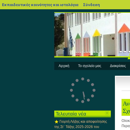
blogs.sch.gr
Εκπαιδευτικές κοινότητες και ιστολόγια
Σύνδεση
Αρχική
Το σχολείο μας
Διακρίσεις
Αν
Σχ
Τελευταία νέα
Ολοκ
Γιορτή Λήξης και αποφοίτησης
Περα
της Στ΄ Τάξης 2025-2026 του