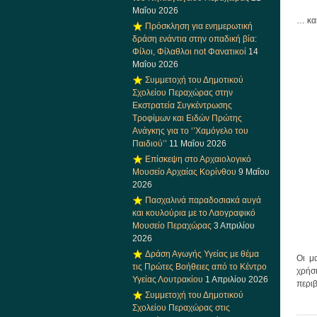
Μαΐου 2026
… και
Πρόσκληση για ενημερωτική
δράση ενάντια στην οπαδική βία:
Φίλοι, Φίλαθλοι not Φανατικοί
14
Μαΐου 2026
Συμμετοχή του Δημοτικού
Σχολείου Περαχώρας στην
Εκστρατεία Συγκέντρωσης
Τροφίμων και Ειδών Πρώτης
Ανάγκης για το ‘’Χαμόγελο του
Παιδιού’’
11 Μαΐου 2026
Επίσκεψη στο Αρχαιολογικό
Μουσείο Αρχαίας Κορίνθου
9 Μαΐου
2026
Πασχαλινά παραδοσιακά αυγά
και κουλούρια με το Λαογραφικό
Μουσείο Περαχώρας
3 Απριλίου
2026
Δράση Αγωγής Υγείας με θέμα
Οι μ
τις Πρώτες Βοήθειες από το Κέντρο
χρήσ
Υγείας Λουτρακίου
1 Απριλίου 2026
περι
Συμμετοχή του Δημοτικού
Σχολείου Περαχώρας στις