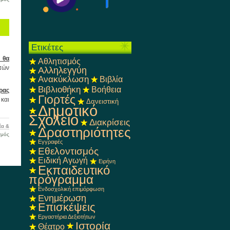
Ανακοίνωση
Ετικέτες
 θα
Αθλητισμός
τών
Αλληλεγγύη
Ανακύκλωση
Βιβλία
Βιβλιοθήκη
Βοήθεια
ρας
Γιορτές
και
Δανειστική
Δημοτικό
Σχολείο
Διακρίσεις
έα &
Δραστηριότητες
στο
σμός
Εγγραφές
Ανακοίνωση
Εθελοντισμός
Ειδική Αγωγή
Ειρήνη
Εκπαιδευτικό
πρόγραμμα
Ενδοσχολική επιμόρφωση
Ενημέρωση
Επισκέψεις
Εργαστήρια Δεξιοτήτων
Ιστορία
Θέατρο