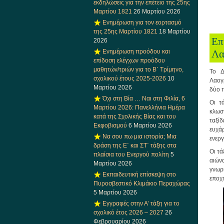
εκδηλώσεις για την επέτειο της 25ης
Μαρτίου 1821
26 Μαρτίου 2026
Ενημέρωση για τον εορτασμό
της 25ης Μαρτίου 1821
18 Μαρτίου
Επ
2026
Ενημέρωση προόδου και
Λα
επίδοση ελέγχων προόδου
μαθητών/τριών για το Β΄ Τρίμηνο,
Το Δ
σχολικού έτους 2025-2026
10
Λαογ
Μαρτίου 2026
δύο 
Όχι στη Βία … Ναι στη Φιλία, 6
Οι τ
Μαρτίου 2026: Πανελλήνια Ημέρα
κλωσ
κατά της Σχολικής Βίας και του
ταξί
Εκφοβισμού
6 Μαρτίου 2026
ευχά
Να σου πω μια ιστορία; Μια
ενεργ
δράση της Ε΄ και ΣΤ΄ τάξης στα
Οι τά
πλαίσια του Ενεργού πολίτη
5
αιώνα
Μαρτίου 2026
γνωρί
Εκπαιδευτική επίσκεψη στο
εποχ
Πυροσβεστικό Κλιμάκιο Περαχώρας
5 Μαρτίου 2026
Εγγραφές στην Α’ τάξη για το
σχολικό έτος 2026 – 2027
26
Φεβρουαρίου 2026