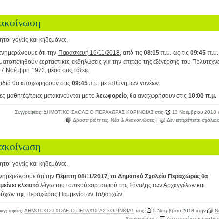
ακοίνωση
τοί γονείς και κηδεμόνες,
ενημερώνουμε ότι την
Παρασκευή 16/11/2018
, από τις
08:15
π.μ. ως τις
09:45
π.μ.
ατοποιηθούν εορταστικές εκδηλώσεις για την επέτειο της εξέγερσης του Πολυτεχν
 17 Νοέμβρη 1973,
μέσα στις τάξεις
.
αιδιά θα αποχωρήσουν στις
09:45
π.μ.
με ευθύνη των γονέων
.
ες μαθητές/τριες μετακινούνται με το
λεωφορείο
, θα αναχωρήσουν στις
10:00
π.μ.
Συγγραφέας:
ΔΗΜΟΤΙΚΟ ΣΧΟΛΕΙΟ ΠΕΡΑΧΩΡΑΣ ΚΟΡΙΝΘΙΑΣ
στις
13 Νοεμβρίου 2018
σ
Δραστηριότητες
,
Νέα & Ανακοινώσεις
|
Δεν επιτρέπεται σχολια
ακοίνωση
τοί γονείς και κηδεμόνες,
ενημερώνουμε ότι την
Πέμπτη 08/11/2017
,
το Δημοτικό Σχολείο Περαχώρας θα
μείνει κλειστό
λόγω του τοπικού εορτασμού της Σύναξης των Αρχαγγέλων και
ούχων της Περαχώρας Παμμεγίστων Ταξιαρχών.
υγγραφέας:
ΔΗΜΟΤΙΚΟ ΣΧΟΛΕΙΟ ΠΕΡΑΧΩΡΑΣ ΚΟΡΙΝΘΙΑΣ
στις
5 Νοεμβρίου 2018
στην
Ν
Ανακοινώσεις
|
Δεν επιτρέπεται σχολια