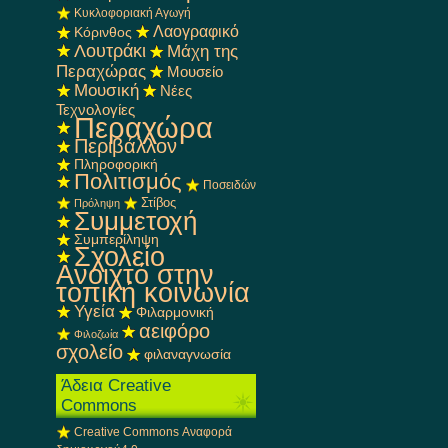
Κυκλοφοριακή Αγωγή
Λαογραφικό
Κόρινθος
Λουτράκι
Μάχη της
Περαχώρας
Μουσείο
Μουσική
Νέες
Τεχνολογίες
Περαχώρα
Περιβάλλον
Πληροφορική
Πολιτισμός
Ποσειδών
Στίβος
Πρόληψη
Συμμετοχή
Συμπερίληψη
Σχολείο
Ανοιχτό στην
τοπική κοινωνία
Υγεία
Φιλαρμονική
αειφόρο
Φιλοζωία
σχολείο
φιλαναγνωσία
Άδεια Creative
Commons
Creative Commons Αναφορά