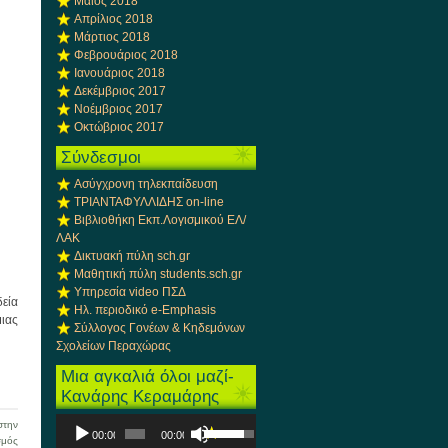
Μάιος 2018
Απρίλιος 2018
Μάρτιος 2018
Φεβρουάριος 2018
Ιανουάριος 2018
Δεκέμβριος 2017
Νοέμβριος 2017
Οκτώβριος 2017
Σύνδεσμοι
Ασύγχρονη τηλεκπαίδευση
ΤΡΙΑΝΤΑΦΥΛΛΙΔΗΣ on-line
Βιβλιοθήκη Εκπ.Λογισμικού ΕΛ/
ΛΑΚ
Δικτυακή πύλη sch.gr
Μαθητική πύλη students.sch.gr
Υπηρεσία video ΠΣΔ
δεία
Ηλ. περιοδικό e-Emphasis
ιας
Σύλλογος Γονέων & Κηδεμόνων
Σχολείων Περαχώρας
Μια αγκαλιά όλοι μαζί-
Κανάρης Κεραμάρης
Πρόγραμμα
Χρησιμοποιείστε
την
00:00
00:00
Αναπαραγωγής
τα
στο
σμός