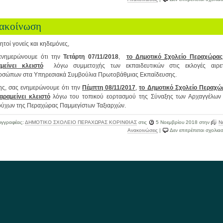
ακοίνωση
τοί γονείς και κηδεμόνες,
ενημερώνουμε ότι την
Τετάρτη 07/11/2018
,
το Δημοτικό Σχολείο Περαχώρας
μείνει κλειστό
λόγω συμμετοχής των εκπαιδευτικών στις εκλογές αιρε
οσώπων στα Υπηρεσιακά Συμβούλια Πρωτοβάθμιας Εκπαίδευσης.
ης, σας ενημερώνουμε ότι την
Πέμπτη 08/11/2017
,
το Δημοτικό Σχολείο Περαχώ
αραμείνει κλειστό
λόγω του τοπικού εορτασμού της Σύναξης των Αρχαγγέλων 
ούχων της Περαχώρας Παμμεγίστων Ταξιαρχών.
υγγραφέας:
ΔΗΜΟΤΙΚΟ ΣΧΟΛΕΙΟ ΠΕΡΑΧΩΡΑΣ ΚΟΡΙΝΘΙΑΣ
στις
5 Νοεμβρίου 2018
στην
Ν
Ανακοινώσεις
|
Δεν επιτρέπεται σχολια