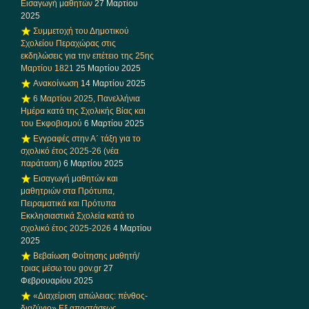
Εισαγωγή μαθητών
27 Μαρτίου
2025
Συμμετοχή του Δημοτικού
Σχολείου Περαχώρας στις
εκδηλώσεις για την επέτειο της 25ης
Μαρτίου 1821
25 Μαρτίου 2025
Ανακοίνωση
14 Μαρτίου 2025
6 Μαρτίου 2025, Πανελλήνια
Ημέρα κατά της Σχολικής Βίας και
του Εκφοβισμού
6 Μαρτίου 2025
Εγγραφές στην Α΄ τάξη για το
σχολικό έτος 2025-26 (νέα
παράταση)
6 Μαρτίου 2025
Εισαγωγή μαθητών και
μαθητριών στα Πρότυπα,
Πειραματικά και Πρότυπα
Εκκλησιαστικά Σχολεία κατά το
σχολικό έτος 2025-2026
4 Μαρτίου
2025
Βεβαίωση Φοίτησης μαθητή/
τριας μέσω του gov.gr
27
Φεβρουαρίου 2025
«Διαχείριση απώλειας: πένθος-
διαζύγιο» Eξ αποστάσεως