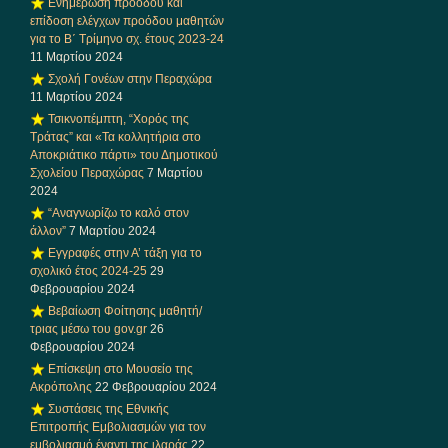
Ενημέρωση προόδου και
επίδοση ελέγχων προόδου μαθητών
για το Β΄ Τρίμηνο σχ. έτους 2023-24
11 Μαρτίου 2024
Σχολή Γονέων στην Περαχώρα
11 Μαρτίου 2024
Τσικνοπέμπτη, “Χορός της
Τράτας” και «Τα κολλητήρια στο
Αποκριάτικο πάρτι» του Δημοτικού
Σχολείου Περαχώρας
7 Μαρτίου
2024
“Αναγνωρίζω το καλό στον
άλλον”
7 Μαρτίου 2024
Εγγραφές στην Α’ τάξη για το
σχολικό έτος 2024-25
29
Φεβρουαρίου 2024
Βεβαίωση Φοίτησης μαθητή/
τριας μέσω του gov.gr
26
Φεβρουαρίου 2024
Επίσκεψη στο Μουσείο της
Ακρόπολης
22 Φεβρουαρίου 2024
Συστάσεις της Εθνικής
Επιτροπής Εμβολιασμών για τον
εμβολιασμό έναντι της ιλαράς
22