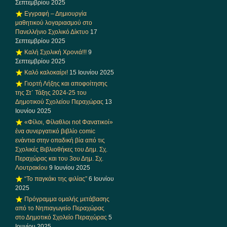
Σεπτεμβρίου 2025
Εγγραφή – Δημιουργία
μαθητικού λογαριασμού στο
Πανελλήνιο Σχολικό Δίκτυο
17
Σεπτεμβρίου 2025
Καλή Σχολική Χρονιά!!!
9
Σεπτεμβρίου 2025
Καλό καλοκαίρι!
15 Ιουνίου 2025
Γιορτή Λήξης και αποφοίτησης
της Στ΄ Τάξης 2024-25 του
Δημοτικού Σχολείου Περαχώρας
13
Ιουνίου 2025
«Φίλοι, Φίλαθλοι not Φανατικοί»
ένα συνεργατικό βιβλίο comic
ενάντια στην οπαδική βία από τις
Σχολικές Βιβλιοθήκες του Δημ. Σχ.
Περαχώρας και του 3ου Δημ. Σχ.
Λουτρακίου
9 Ιουνίου 2025
“Το παγκάκι της φιλίας”
6 Ιουνίου
2025
Πρόγραμμα ομαλής μετάβασης
από το Νηπιαγωγείο Περαχώρας
στο Δημοτικό Σχολείο Περαχώρας
5
Ιουνίου 2025