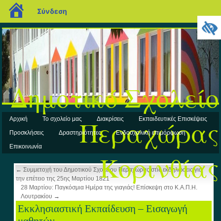
blogs.sch.gr
Σύνδεση
Δημοτικό Σχολείο
Περαχώρας
Αρχική
Το σχολείο μας
Διακρίσεις
Εκπαιδευτικές Επισκέψεις
Προσκλήσεις
Δραστηριότητες
Ενδοσχολική επιμόρφωση
Επικοινωνία
Κορινθίας
←
Συμμετοχή του Δημοτικού Σχολείου Περαχώρας στις εκδηλώσεις για
την επέτειο της 25ης Μαρτίου 1821
28 Μαρτίου: Παγκόσμια Ημέρα της γιαγιάς! Επίσκεψη στο Κ.Α.Π.Η.
Λουτρακίου
→
Εκκλησιαστική Εκπαίδευση – Εισαγωγή