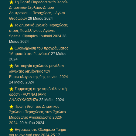
1η Γιορτή Παραδοσιακών Χορών
Δημοτικών Σχολείων Δήμου
Λουτρακίου – Περαχώρας – Αγίων
Θεοδώρων
29 Μαΐου 2024
Το Δημοτικό Σχολείο Περαχώρας
στους Πανελλήνιους Αγώνες
Special Olympics Loutraki 2024
28
Μαΐου 2024
Ολοκλήρωση του προγράμματος
“Μπροστά στο Γυμνάσιο”
27 Μαΐου
2024
Λειτουργία σχολικών μονάδων
λόγω της διενέργειας των
Ευρωεκλογών της 9ης Ιουνίου 2024
24 Μαΐου 2024
Συμμετοχή στην περιβαλλοντική
δράση «ΛΟΥΝΑ ΠΑΡΚ
ΑΝΑΚΥΚΛΩΣΗΣ»
22 Μαΐου 2024
Πρώτη θέση του Δημοτικού
Σχολείου Περαχώρας στον Σχολικό
Μαραθώνιο Ανακύκλωσης 2023-
2024.
20 Μαΐου 2024
Εγγραφές στο Ολοήμερο Τμήμα
για το σχολικό έτος 2024-25
17