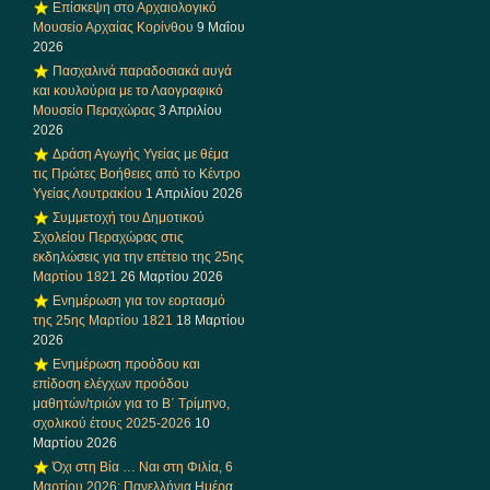
Επίσκεψη στο Αρχαιολογικό
Μουσείο Αρχαίας Κορίνθου
9 Μαΐου
2026
Πασχαλινά παραδοσιακά αυγά
και κουλούρια με το Λαογραφικό
Μουσείο Περαχώρας
3 Απριλίου
2026
Δράση Αγωγής Υγείας με θέμα
τις Πρώτες Βοήθειες από το Κέντρο
Υγείας Λουτρακίου
1 Απριλίου 2026
Συμμετοχή του Δημοτικού
Σχολείου Περαχώρας στις
εκδηλώσεις για την επέτειο της 25ης
Μαρτίου 1821
26 Μαρτίου 2026
Ενημέρωση για τον εορτασμό
της 25ης Μαρτίου 1821
18 Μαρτίου
2026
Ενημέρωση προόδου και
επίδοση ελέγχων προόδου
μαθητών/τριών για το Β΄ Τρίμηνο,
σχολικού έτους 2025-2026
10
Μαρτίου 2026
Όχι στη Βία … Ναι στη Φιλία, 6
Μαρτίου 2026: Πανελλήνια Ημέρα