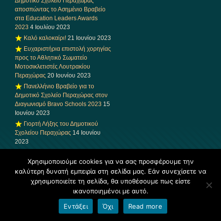
Δημοτικό Σχολείο Περαχώρας
αποσπώντας το Ασημένιο Βραβείο
στα Education Leaders Awards
2023
4 Ιουλίου 2023
Καλό καλοκαίρι!
21 Ιουνίου 2023
Ευχαριστήρια επιστολή χορηγίας
προς το Αθλητικό Σωματείο
Μοτοσικλετιστές Λουτρακίου
Περαχώρας
20 Ιουνίου 2023
Πανελλήνιο Βραβείο για το
Δημοτικό Σχολείο Περαχώρας στον
Διαγωνισμό Bravo Schools 2023
15
Ιουνίου 2023
Γιορτή Λήξης του Δημοτικού
Σχολείου Περαχώρας
14 Ιουνίου
2023
Πρόσκληση σε βράβευση του
Χρησιμοποιούμε cookies για να σας προσφέρουμε την
Δημοτικού Σχολείου Περαχώρας
14
Ιουνίου 2023
καλύτερη δυνατή εμπειρία στη σελίδα μας. Εάν συνεχίσετε να
χρησιμοποιείτε τη σελίδα, θα υποθέσουμε πως είστε
Ανακοίνωση
9 Ιουνίου 2023
ικανοποιημένοι με αυτό.
Δράση αγωγής υγείας με θέμα τη
στοματική υγιεινή από το Κέντρο
Εντάξει
Όχι
Read more
Υγείας Λουτρακίου
7 Ιουνίου 2023
Πρόσκληση στην καλοκαιρινή