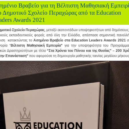
ημένιο Βραβείο για τη Βέλτιστη Μαθησιακή Εμπειρ
ο Δημοτικό Σχολείο Περαχώρας από τα Education
aders Awards 2021
μοτικό Σχολείο Περαχώρας
, μεταξύ εκατοντάδων υποψηφιοτήτων από δημόσιους
τικούς εκπαιδευτικούς φορείς από όλη την Ελλάδα, απέσπασε σημαντική πανελλή
ριση κατακτώντας το
Ασημένιο Βραβείο στα Education Leaders Awards 2021
σ
γορία “
Βέλτιστη Μαθησιακή Εμπειρία”
για την υποψηφιότητα του Προγράμμα
ικών Δραστηριοτήτων με τίτλο
“Στα Χρόνια του Πόνου και της Θυσίας” – 200 Χρο
 την Επανάσταση”
που αφορούσε τη δημιουργία μαθητικής ταινίας μεγάλου μήκους