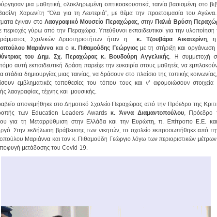
ύργησαν μια μαθητική, ολοκληρωμένη οπτικοακουστικά, ταινία βασισμένη στο βιβ
ασίλη Χαρωνίτη “Όλα για τη Λευτεριά”, με θέμα την προετοιμασία του Αγώνα
σματα έγιναν στο
Λαογραφικό Μουσείο Περαχώρας
, στην
Παλιά Βρύση Περαχώ
σε περιοχές γύρω από την Περαχώρα. Υπεύθυνοι εκπαιδευτικοί για την υλοποίηση
ράμματος Σχολικών Δραστηριοτήτων ήταν η
κ. Τζουβάρα Αικατερίνη
, 
οπούλου Μαριάννα
και ο
κ. Πιθαμούδης Γεώργιος
με τη στήριξη και οργάνωση 
θύντριας του Δημ. Σχ. Περαχώρας κ. Βουδούρη Αγγελικής
. Η συμμετοχή σ
τόμο αυτή εκπαιδευτική δράση παρείχε την ευκαιρία στους μαθητές να εμπλακού
α στάδια δημιουργίας μιας ταινίας, να δράσουν στο πλαίσιο της τοπικής κοινωνίας
ίσουν εμβληματικές τοποθεσίες του τόπου τους και ν’ αφομοιώσουν στοιχεία
ής λαογραφίας, τέχνης και μουσικής.
ραβείο απονεμήθηκε στο Δημοτικό Σχολείο Περαχώρας από την Πρόεδρο της Κριτι
ροπής των Education Leaders Awards
κ. Άννα Διαμαντοπούλου
, Πρόεδρο 
ύου για τη Μεταρρύθμιση στην Ελλάδα και την Ευρώπη, π. Επίτροπο Ε.Ε. και
ργό. Στην εκδήλωση βράβευσης των νικητών, το σχολείο εκπροσωπήθηκε από την
οπούλου Μαριάννα και τον κ. Πιθαμούδη Γεώργιο λόγω των περιοριστικών μέτρων
αποφυγή μετάδοσης του Covid-19.