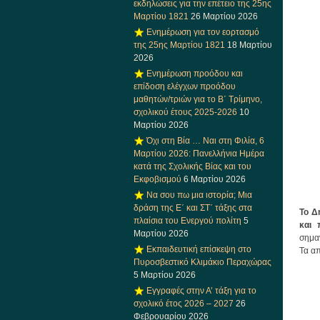
εκδηλώσεις για την επέτειο της 25ης
Μαρτίου 1821
26 Μαρτίου 2026
Ενημέρωση για τον εορτασμό
της 25ης Μαρτίου 1821
18 Μαρτίου
2026
Ενημέρωση προόδου και
επίδοση ελέγχων προόδου
μαθητών/τριών για το Β΄ Τρίμηνο,
σχολικού έτους 2025-2026
10
Μαρτίου 2026
Όχι στη Βία … Ναι στη Φιλία, 6
Μαρτίου 2026: Πανελλήνια Ημέρα
κατά της Σχολικής Βίας και του
Εκφοβισμού
6 Μαρτίου 2026
Να σου πω μια ιστορία; Μια
δράση της Ε΄ και ΣΤ΄ τάξης στα
Το Δ
πλαίσια του Ενεργού πολίτη
5
και 
Μαρτίου 2026
σημα
Εκπαιδευτική επίσκεψη στο
Τα απ
Πυροσβεστικό Κλιμάκιο Περαχώρας
5 Μαρτίου 2026
Εγγραφές στην Α’ τάξη για το
σχολικό έτος 2026 – 2027
26
Φεβρουαρίου 2026