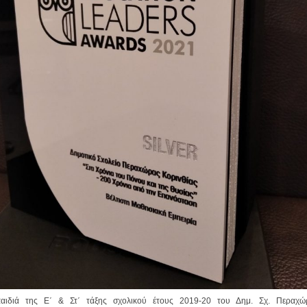
αιδιά της Ε΄ & Στ΄ τάξης σχολικού έτους 2019-20 του Δημ. Σχ. Περαχώ