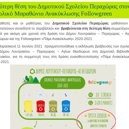
ύτερη θέση του Δημοτικού Σχολείου Περαχώρας στο
ολικό Μαραθώνιο Ανακύκλωσης Followgreen
αθητές και οι μαθήτριες του
Δημοτικού Σχολείου Περαχώρας
μαθαίνουν
τατεύουν συνειδητά το περιβάλλον και
βραβεύονται στη δεύτερη θέση
συμμετέχον
γά για ακόμη μία χρονιά στη δράση του Δήμου Λουτρακίου – Περαχώρας – Αγ
ώρων και της Followgreen «Πάμε Ανακύκλωση» 2020-2021.
Παρασκευή 11 Ιουνίου 2021 πραγματοποιήθηκε η εκδήλωση βράβευσης των σχολε
Δήμου Λουτρακίου – Περαχώρας – Αγίων Θεοδώρων στη Δημοτική Βιβλιοθ
ρακίου, για τη συμμετοχή τους στη δράση ευαισθητοποίησης «Πάμε Ανακύκλω
-2021.