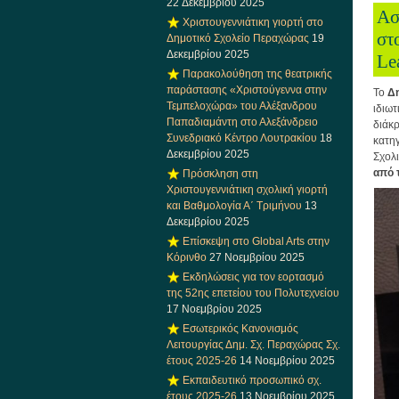
22 Δεκεμβρίου 2025
Ασ
Χριστουγεννιάτικη γιορτή στο
στ
Δημοτικό Σχολείο Περαχώρας
19
Δεκεμβρίου 2025
Le
Παρακολούθηση της θεατρικής
παράστασης «Χριστούγεννα στην
Το
Δη
Τεμπελοχώρα» του Αλέξανδρου
ιδιω
Παπαδιαμάντη στο Αλεξάνδρειο
διάκ
Συνεδριακό Κέντρο Λουτρακίου
18
κατη
Δεκεμβρίου 2025
Σχολ
από
Πρόσκληση στη
Χριστουγεννιάτικη σχολική γιορτή
και Βαθμολογία Α΄ Τριμήνου
13
Δεκεμβρίου 2025
Επίσκεψη στο Global Arts στην
Κόρινθο
27 Νοεμβρίου 2025
Εκδηλώσεις για τον εορτασμό
της 52ης επετείου του Πολυτεχνείου
17 Νοεμβρίου 2025
Εσωτερικός Κανονισμός
Λειτουργίας Δημ. Σχ. Περαχώρας Σχ.
έτους 2025-26
14 Νοεμβρίου 2025
Εκπαιδευτικό προσωπικό σχ.
έτους 2025-26
13 Νοεμβρίου 2025