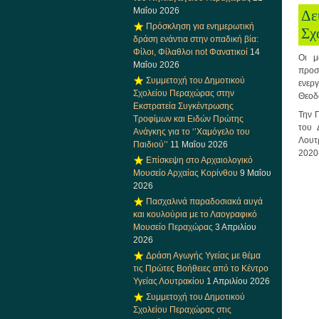
Μαΐου 2026
Δε
Πρόσκληση για ενημερωτική
Σχ
δράση ενάντια στην οπαδική βία:
Φίλοι, Φίλαθλοι not Φανατικοί
14
Οι μ
Μαΐου 2026
προσ
Συμμετοχή του Δημοτικού
ενερ
Σχολείου Περαχώρας στην
Θεοδ
Εκστρατεία Συγκέντρωσης
Την 
Τροφίμων και Ειδών Πρώτης
του 
Ανάγκης για το ‘’Χαμόγελο του
Λουτ
Παιδιού’’
11 Μαΐου 2026
2020
Επίσκεψη στο Αρχαιολογικό
Μουσείο Αρχαίας Κορίνθου
9 Μαΐου
2026
Πασχαλινά παραδοσιακά αυγά
και κουλούρια με το Λαογραφικό
Μουσείο Περαχώρας
3 Απριλίου
2026
Δράση Αγωγής Υγείας με θέμα
τις Πρώτες Βοήθειες από το Κέντρο
Υγείας Λουτρακίου
1 Απριλίου 2026
Συμμετοχή του Δημοτικού
Σχολείου Περαχώρας στις