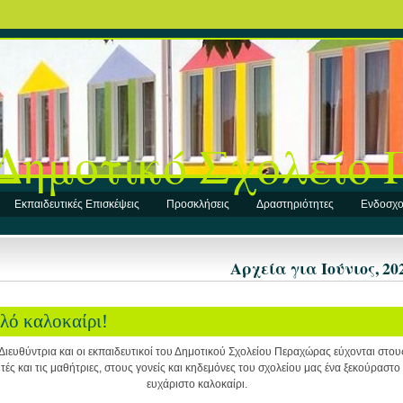
Δημοτικό Σχολείο
Εκπαιδευτικές Επισκέψεις
Προσκλήσεις
Δραστηριότητες
Ενδοσχο
Αρχεία για Ιούνιος, 20
λό καλοκαίρι!
Διευθύντρια και οι εκπαιδευτικοί του Δημοτικού Σχολείου Περαχώρας εύχονται στου
τές και τις μαθήτριες, στους γονείς και κηδεμόνες του σχολείου μας ένα ξεκούραστο 
ευχάριστο καλοκαίρι.