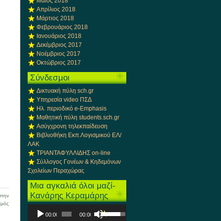
Μάιος 2018
Απρίλιος 2018
Μάρτιος 2018
Φεβρουάριος 2018
Ιανουάριος 2018
Δεκέμβριος 2017
Νοέμβριος 2017
Οκτώβριος 2017
Σύνδεσμοι
Δικτυακή πύλη sch.gr
Υπηρεσία video ΠΣΔ
Ηλ. περιοδικό e-Emphasis
Μαθητική πύλη students.sch.gr
Ασύγχρονη τηλεκπαίδευση
Βιβλιοθήκη Εκπ.Λογισμικού ΕΛ/
ΛΑΚ
ΤΡΙΑΝΤΑΦΥΛΛΙΔΗΣ on-line
Σύλλογος Γονέων & Κηδεμόνων
Σχολείων Περαχώρας
Μια αγκαλιά όλοι μαζί-
Κανάρης Κεραμάρης
την
στο
σμός
Πρόγραμμα
Χρησιμοποιείστε
Δεύτερη
00:00
00:00
Αναπαραγωγής
τα
θέση