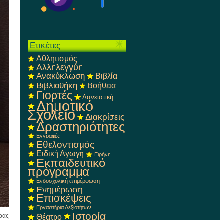
Ετικέτες
Αθλητισμός
Αλληλεγγύη
Ανακύκλωση
Βιβλία
Βιβλιοθήκη
Βοήθεια
Γιορτές
Δανειστική
Δημοτικό
Σχολείο
Διακρίσεις
Δραστηριότητες
Εγγραφές
Εθελοντισμός
Ειδική Αγωγή
Ειρήνη
Εκπαιδευτικό
πρόγραμμα
Ενδοσχολική επιμόρφωση
Ενημέρωση
Επισκέψεις
Εργαστήρια Δεξιοτήτων
Ιστορία
Θέατρο
ρας