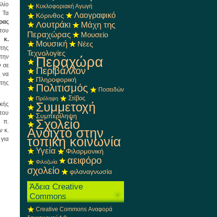
λίο
Κυκλοφοριακή Αγωγή
. Τα
Λαογραφικό
Κόρινθος
ρας
Λουτράκι
Μάχη της
 του
Περαχώρας
Μουσείο
η
κ.
Μουσική
Νέες
της
Τεχνολογίες
την
Περαχώρα
ν σε
Περιβάλλον
, να
Πληροφορική
 της
Πολιτισμός
Ποσειδών
Στίβος
Πρόληψη
Συμμετοχή
κής
του
Συμπερίληψη
Σχολείο
 π.
Ανοιχτό στην
 κ.
τοπική κοινωνία
 για
Υγεία
Φιλαρμονική
αειφόρο
Φιλοζωία
σχολείο
φιλαναγνωσία
Άδεια Creative
Commons
Creative Commons Αναφορά