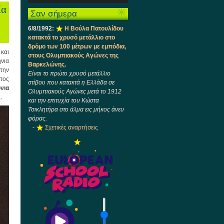
Ήχου
πλήκτρα
του
ία
Σαν σήμερα
Πάνω/
Δημοτικού
Σχολείου
Κάτω
6/8/1992:
Η Βούλα Πατουλίδου
Περαχώρας
βέλος
κατακτά το χρυσό μετάλλιο στο
στον
για
δρόμο των 100 μέτρων με εμπόδια,
Σχολικό
να
 και
Μαραθώνιο
στους Ολυμπιακούς Αγώνες της
αυξήσετε
νια
Ανακύκλωσης
Βαρκελώνης.
ή
την
Followgreen
Είναι το πρώτο χρυσό μετάλλιο
να
τος
στίβου που κατακτά η Ελλάδα σε
μειώσετε
́νια
Ολυμπιακούς Αγώνες μετά το 1912
ένταση.
.
και την επιτυχία του Κώστα
Τσικλητήρα στο άλμα εις μήκος άνευ
φόρας.
-
Σχετικές αναρτήσεις