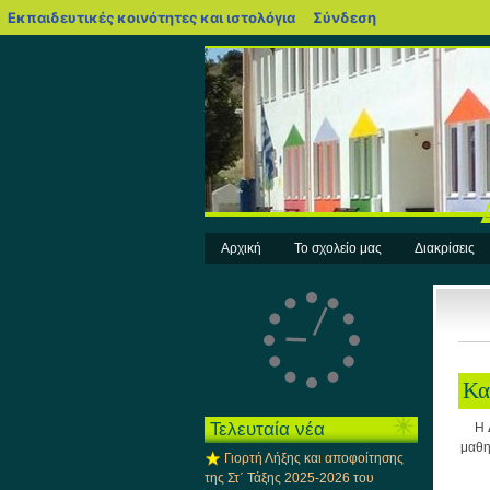
blogs.sch.gr
Εκπαιδευτικές κοινότητες και ιστολόγια
Σύνδεση
Αρχική
Το σχολείο μας
Διακρίσεις
Κα
Τελευταία νέα
H 
μαθη
Γιορτή Λήξης και αποφοίτησης
της Στ΄ Τάξης 2025-2026 του