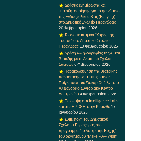
Δράσεις ενημέρωσης και
ευαισθητοποίησης για το φαινόμενο
της Ενδοσχολικής Βίας (Bullying)
στο Δημοτικό Σχολείο Περαχώρας
20 Φεβρουαρίου 2026
Τσικνοπέμπτη και “Χορός της
Τράτας” στο Δημοτικό Σχολείο
Περαχώρας
13 Φεβρουαρίου 2026
Δράση Αλληλογραφίας της Α΄ και
Β΄ τάξης με το Δημοτικό Σχολείο
Σπετσών
6 Φεβρουαρίου 2026
Παρακολούθηση της θεατρικής
παράστασης «Ο Ευτυχισμένος
Πρίγκιπας» του Όσκαρ Ουάιλντ στο
Αλεξάνδρειο Συνεδριακό Κέντρο
Λουτρακίου
4 Φεβρουαρίου 2026
Επίσκεψη στο Intelligence Labs
και στο Ε.Κ.Φ.Ε. στην Κόρινθο
17
Ιανουαρίου 2026
Συμμετοχή του Δημοτικού
Σχολείου Περαχώρας στο
πρόγραμμα “Το Αστέρι της Ευχής”
του οργανισμού “Make – A – Wish”