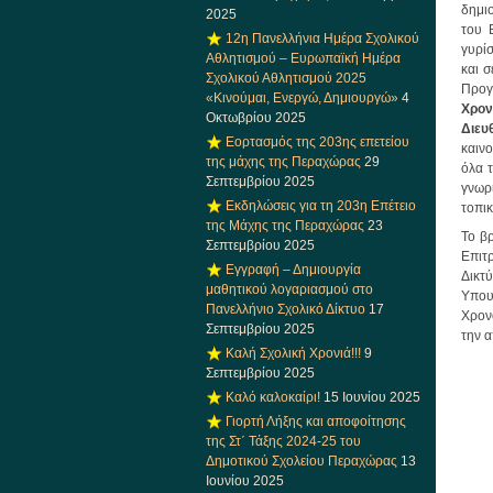
δημιο
2025
του Β
12η Πανελλήνια Ημέρα Σχολικού
γυρί
Αθλητισμού – Ευρωπαϊκή Ημέρα
και 
Σχολικού Αθλητισμού 2025
Προγ
«Κινούμαι, Ενεργώ, Δημιουργώ»
4
Χρον
Οκτωβρίου 2025
Διευ
Εορτασμός της 203ης επετείου
καινο
της μάχης της Περαχώρας
29
όλα τ
Σεπτεμβρίου 2025
γνωρ
Εκδηλώσεις για τη 203η Επέτειο
τοπικ
της Μάχης της Περαχώρας
23
Το β
Σεπτεμβρίου 2025
Επιτ
Εγγραφή – Δημιουργία
Δικτ
μαθητικού λογαριασμού στο
Υπου
Πανελλήνιο Σχολικό Δίκτυο
17
Χρον
Σεπτεμβρίου 2025
την 
Καλή Σχολική Χρονιά!!!
9
Σεπτεμβρίου 2025
Καλό καλοκαίρι!
15 Ιουνίου 2025
Γιορτή Λήξης και αποφοίτησης
της Στ΄ Τάξης 2024-25 του
Δημοτικού Σχολείου Περαχώρας
13
Ιουνίου 2025