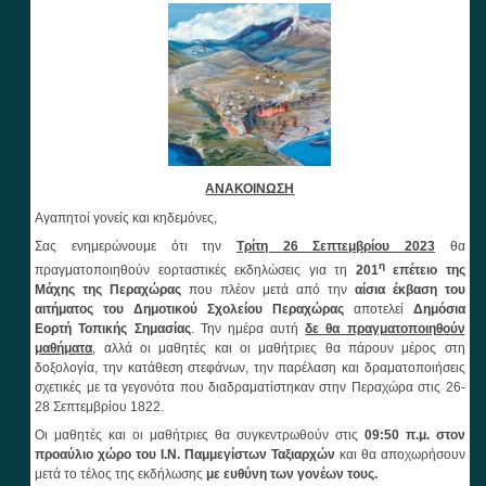
ΑΝΑΚΟΙΝΩΣΗ
Αγαπητοί γονείς και κηδεμόνες,
Σας ενημερώνουμε ότι την
Τρίτη
26 Σεπτεμβρίου 2023
θα
η
πραγματοποιηθούν εορταστικές εκδηλώσεις για τη
201
επέτειο της
Μάχης της Περαχώρας
που πλέον μετά από την
αίσια έκβαση του
αιτήματος του Δημοτικού Σχολείου Περαχώρας
αποτελεί
Δημόσια
Εορτή Τοπικής Σημασίας
. Την ημέρα αυτή
δε θα πραγματοποιηθούν
μαθήματα
, αλλά οι μαθητές και οι μαθήτριες θα πάρουν μέρος στη
δοξολογία, την κατάθεση στεφάνων, την παρέλαση και δραματοποιήσεις
σχετικές με τα γεγονότα που διαδραματίστηκαν στην Περαχώρα στις 26-
28 Σεπτεμβρίου 1822.
Οι μαθητές και οι μαθήτριες θα συγκεντρωθούν στις
09:50
π.μ. στον
προαύλιο χώρο του Ι.Ν. Παμμεγίστων Ταξιαρχών
και θα αποχωρήσουν
μετά το τέλος της εκδήλωσης
με ευθύνη των γονέων τους.