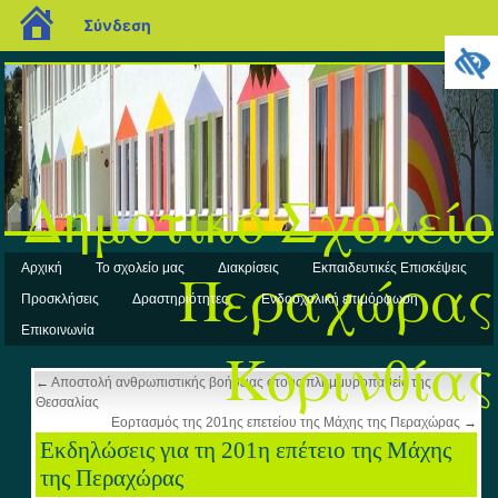
blogs.sch.gr
Σύνδεση
Δημοτικό Σχολείο
Περαχώρας
Αρχική
Το σχολείο μας
Διακρίσεις
Εκπαιδευτικές Επισκέψεις
Προσκλήσεις
Δραστηριότητες
Ενδοσχολική επιμόρφωση
Επικοινωνία
Κορινθίας
←
Αποστολή ανθρωπιστικής βοήθειας στους πλημμυροπαθείς της
Θεσσαλίας
Εορτασμός της 201ης επετείου της Μάχης της Περαχώρας
→
Εκδηλώσεις για τη 201η επέτειο της Μάχης
της Περαχώρας