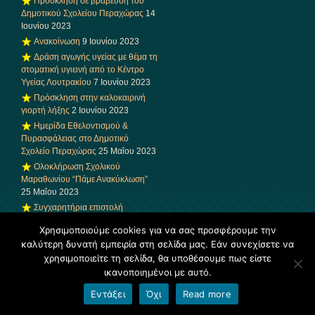
Πρόσκληση σε βράβευση του
Δημοτικού Σχολείου Περαχώρας
14
Ιουνίου 2023
Ανακοίνωση
9 Ιουνίου 2023
Δράση αγωγής υγείας με θέμα τη
στοματική υγιεινή από το Κέντρο
Υγείας Λουτρακίου
7 Ιουνίου 2023
Πρόσκληση στην καλοκαιρινή
γιορτή λήξης
2 Ιουνίου 2023
Ημερίδα Εθελοντισμού &
Πυρασφάλειας στο Δημοτικό
Σχολείο Περαχώρας
25 Μαΐου 2023
Ολοκλήρωση Σχολικού
Μαραθωνίου “Πάμε Ανακύκλωση”
25 Μαΐου 2023
Συγχαρητήρια επιστολή
Συμβούλου Εκπαίδευσης ΠΕ70 1ης
Χρησιμοποιούμε cookies για να σας προσφέρουμε την
Εκπ/κής Περιφέρειας Α/θμιας
καλύτερη δυνατή εμπειρία στη σελίδα μας. Εάν συνεχίσετε να
Κορινθίας κας Γκιόκα Αναστασίας
χρησιμοποιείτε τη σελίδα, θα υποθέσουμε πως είστε
25 Μαΐου 2023
ικανοποιημένοι με αυτό.
Επίσκεψη της συγγραφέα
Μαρίας Παπανικολάου στο
Εντάξει
Όχι
Read more
Δημοτικό Σχολείο Περαχώρας
24
Μαΐου 2023