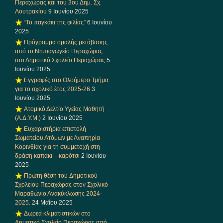
Περαχώρας και του 3ου Δημ. Σχ.
Λουτρακίου
9 Ιουνίου 2025
“Το παγκάκι της φιλίας”
6 Ιουνίου
2025
Πρόγραμμα ομαλής μετάβασης
από το Νηπιαγωγείο Περαχώρας
στο Δημοτικό Σχολείο Περαχώρας
5
Ιουνίου 2025
Εγγραφές στο Ολοήμερο Τμήμα
για το σχολικό έτος 2025-26
3
Ιουνίου 2025
Ατομικό Δελτίο Υγείας Μαθητή
(Α.Δ.Υ.Μ.)
2 Ιουνίου 2025
Ευχαριστήρια επιστολή
Σωματείου Ατόμων με Αναπηρία
Κορινθίας για τη συμμετοχή στη
δράση καπάκι – καρότσι
2 Ιουνίου
2025
Πρώτη θέση του Δημοτικού
Σχολείου Περαχώρας στον Σχολικό
Μαραθώνιο Ανακύκλωσης 2024-
2025.
24 Μαΐου 2025
Δωρεά κλιματιστικών στο
Δημοτικό Σχολείο Περαχώρας από