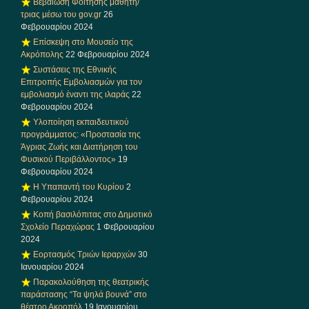
Βεβαίωση Φοίτησης μαθητή/
τριας μέσω του gov.gr
26
Φεβρουαρίου 2024
Επίσκεψη στο Μουσείο της
Ακρόπολης
22 Φεβρουαρίου 2024
Συστάσεις της Εθνικής
Επιτροπής Εμβολιασμών για τον
εμβολιασμό έναντι της ιλαράς
22
Φεβρουαρίου 2024
Υλοποίηση εκπαιδευτικού
προγράμματος: «Προστασία της
Άγριας Ζωής και Διατήρηση του
Φυσικού Περιβάλλοντος»
19
Φεβρουαρίου 2024
Η Υπαπαντή του Κυρίου
2
Φεβρουαρίου 2024
Κοπή βασιλόπιτας στο Δημοτικό
Σχολείο Περαχώρας
1 Φεβρουαρίου
2024
Εορτασμός Τριών Ιεραρχών
30
Ιανουαρίου 2024
Παρακολούθηση της θεατρικής
παράστασης “Τα ψηλά βουνά” στο
θέατρο Ακροπόλ
19 Ιανουαρίου