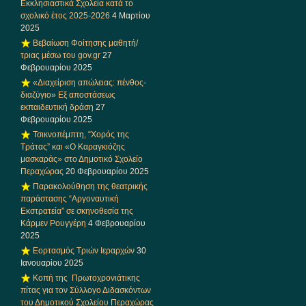
Εκκλησιαστικά Σχολεία κατά το
σχολικό έτος 2025-2026
4 Μαρτίου
2025
Βεβαίωση Φοίτησης μαθητή/
τριας μέσω του gov.gr
27
Φεβρουαρίου 2025
«Διαχείριση απώλειας: πένθος-
διαζύγιο» Eξ αποστάσεως
εκπαιδευτική δράση
27
Φεβρουαρίου 2025
Τσικνοπέμπτη, “Χορός της
Τράτας” και «Ο Καραγκιόζης
μασκαράς» στο Δημοτικό Σχολείο
Περαχώρας
20 Φεβρουαρίου 2025
Παρακολούθηση της θεατρικής
παράστασης “Αργοναυτική
Εκστρατεία” σε σκηνοθεσία της
Κάρμεν Ρουγγέρη
4 Φεβρουαρίου
2025
Εορτασμός Τριών Ιεραρχών
30
Ιανουαρίου 2025
Κοπή της Πρωτοχρονιάτικης
πίτας για τον Σύλλογο Διδασκόντων
του Δημοτικού Σχολείου Περαχώρας