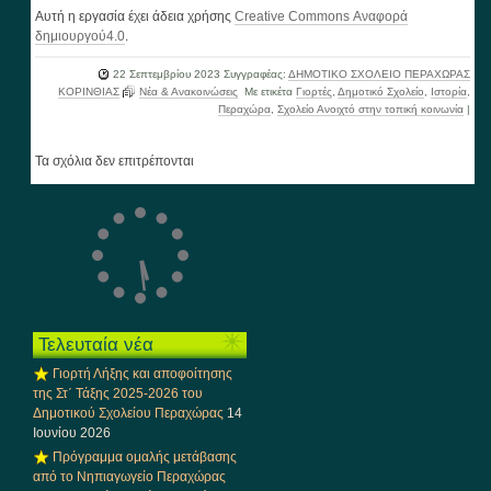
Αυτή η εργασία έχει άδεια χρήσης
Creative Commons Αναφορά
δημιουργού4.0
.
22 Σεπτεμβρίου 2023
Συγγραφέας:
ΔΗΜΟΤΙΚΟ ΣΧΟΛΕΙΟ ΠΕΡΑΧΩΡΑΣ
ΚΟΡΙΝΘΙΑΣ
Νέα & Ανακοινώσεις
Με ετικέτα
Γιορτές
,
Δημοτικό Σχολείο
,
Ιστορία
,
Περαχώρα
,
Σχολείο Ανοιχτό στην τοπική κοινωνία
|
Τα σχόλια δεν επιτρέπονται
Τελευταία νέα
Γιορτή Λήξης και αποφοίτησης
της Στ΄ Τάξης 2025-2026 του
Δημοτικού Σχολείου Περαχώρας
14
Ιουνίου 2026
Πρόγραμμα ομαλής μετάβασης
από το Νηπιαγωγείο Περαχώρας