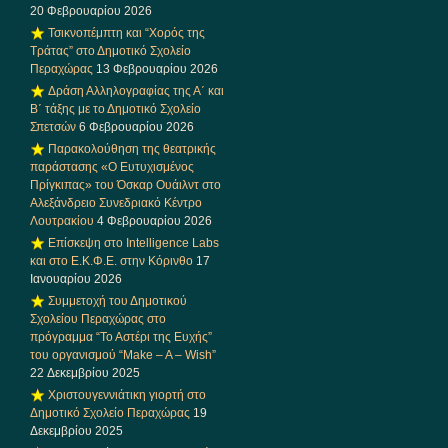
20 Φεβρουαρίου 2026
Τσικνοπέμπτη και “Χορός της
Τράτας” στο Δημοτικό Σχολείο
Περαχώρας
13 Φεβρουαρίου 2026
Δράση Αλληλογραφίας της Α΄ και
Β΄ τάξης με το Δημοτικό Σχολείο
Σπετσών
6 Φεβρουαρίου 2026
Παρακολούθηση της θεατρικής
παράστασης «Ο Ευτυχισμένος
Πρίγκιπας» του Όσκαρ Ουάιλντ στο
Αλεξάνδρειο Συνεδριακό Κέντρο
Λουτρακίου
4 Φεβρουαρίου 2026
Επίσκεψη στο Intelligence Labs
και στο Ε.Κ.Φ.Ε. στην Κόρινθο
17
Ιανουαρίου 2026
Συμμετοχή του Δημοτικού
Σχολείου Περαχώρας στο
πρόγραμμα “Το Αστέρι της Ευχής”
του οργανισμού “Make – A – Wish”
22 Δεκεμβρίου 2025
Χριστουγεννιάτικη γιορτή στο
Δημοτικό Σχολείο Περαχώρας
19
Δεκεμβρίου 2025