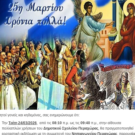
τοί γονείς και κηδεμόνες, σας ενημερώνουμε ότι:
Την
Τρίτη 24/03/2026
, από τις
08:10
π.μ. ως τις
09:40
π.μ., στην αίθουσα
πολλαπλών χρήσεων του
Δημοτικού Σχολείου Περαχώρας
, θα πραγματοποιηθεί
εορταστική εκδήλωση με τη συμμετοχή του
Νηπιαγωγείου Περαχώρας
, παρουσία