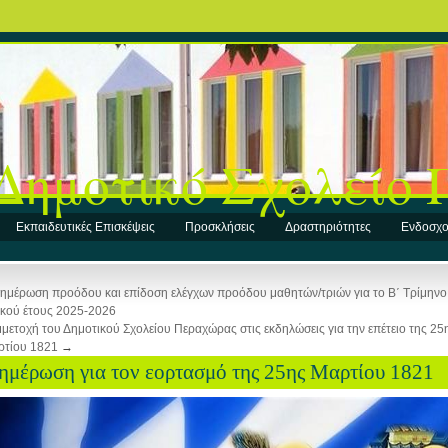
Δημοτικό Σχολείο
Εκπαιδευτικές Επισκέψεις
Προσκλήσεις
Δραστηριότητες
Ενδοσχο
ημέρωση προόδου και επίδοση ελέγχων προόδου μαθητών/τριών για το Β΄ Τρίμηνο
ικού έτους 2025-2026
μετοχή του Δημοτικού Σχολείου Περαχώρας στις εκδηλώσεις για την επέτειο της 25
ρτίου 1821
→
ημέρωση για τον εορτασμό της 25ης Μαρτίου 1821