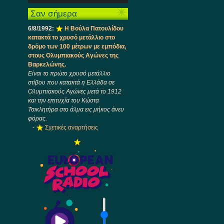
Ήχου
πλήκτρα
Σαν σήμερα
Πάνω/
Κάτω
6/8/1992:
Η Βούλα Πατουλίδου
βέλος
κατακτά το χρυσό μετάλλιο στο
για
δρόμο των 100 μέτρων με εμπόδια,
να
στους Ολυμπιακούς Αγώνες της
αυξήσετε
Βαρκελώνης.
ή
Είναι το πρώτο χρυσό μετάλλιο
να
στίβου που κατακτά η Ελλάδα σε
μειώσετε
Ολυμπιακούς Αγώνες μετά το 1912
ένταση.
και την επιτυχία του Κώστα
Τσικλητήρα στο άλμα εις μήκος άνευ
φόρας.
-
Σχετικές αναρτήσεις