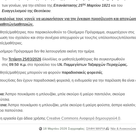
ης
των γονέων, για την επέτειο της
Επανάστασης 25
Μαρτίου 1821
και του
Ευαγγελισμού της Θεοτόκου
.
καλούμε τους γονείς να μεριμνήσουν για την έγκαιρη προσέλευση και αποχώρ
μαθητών/μαθητριών.
αθητές/μαθήτριες που παρακολουθούν το Ολοήμερο Πρόγραμμα, συμμετέχουν στις
λωση του σχολείου και στην συνέχεια αποχωρούν με τους/τις υπόλοιπους/υπόλοιπε
ές/μαθήτριες.
οήμερο Πρόγραμμα δεν θα λειτουργήσει εκείνη την ημέρα.
Την
Τετάρτη
25/03/2026
όλοι/όλες οι μαθητές/μαθήτριες θα συγκεντρωθούν
στις
09:50 π.μ.
στο προαύλιο του
Ι.Ν. Παμμεγίστων Ταξιαρχών Περαχώρας.
αθητές/μαθήτριες μπορούν να φορούν
παραδοσιακές φορεσιές
.
σους/όσες δεν έχουν παραδοσιακή φορεσιά, η ενδυμασία για την παρέλαση θα είναι
ια:
Άσπρο πουκάμισο η μπλουζάκι, μπλε σκούρο ή μαύρο παντελόνι, σκούρα
ύτσια.
τσια:
Άσπρο πουκάμισο η μπλουζάκι, μπλε σκούρα ή μαύρη φούστα, άσπρο καλσόν,
ρα παπούτσια.
η εργασία έχει άδεια χρήσης
Creative Commons Αναφορά δημιουργού4.0
.
18 Μαρτίου 2026
Συγγραφέας:
ΣΑΦΗ ΜΑΡΙΑ
Νέα & Ανακοινώσε