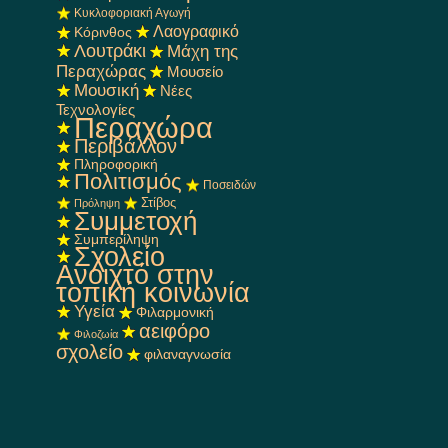
Κυκλοφοριακή Αγωγή
Λαογραφικό
Κόρινθος
Λουτράκι
Μάχη της
Περαχώρας
Μουσείο
Μουσική
Νέες
Τεχνολογίες
Περαχώρα
Περιβάλλον
Πληροφορική
Πολιτισμός
Ποσειδών
Στίβος
Πρόληψη
Συμμετοχή
Συμπερίληψη
Σχολείο
Ανοιχτό στην
τοπική κοινωνία
Υγεία
Φιλαρμονική
αειφόρο
Φιλοζωία
σχολείο
φιλαναγνωσία