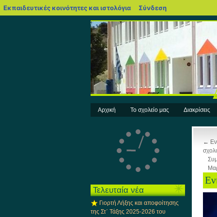
blogs.sch.gr
Εκπαιδευτικές κοινότητες και ιστολόγια
Σύνδεση
Αρχική
Το σχολείο μας
Διακρίσεις
←
Εν
σχολ
Συμ
Μα
Εν
Τελευταία νέα
Γιορτή Λήξης και αποφοίτησης
της Στ΄ Τάξης 2025-2026 του