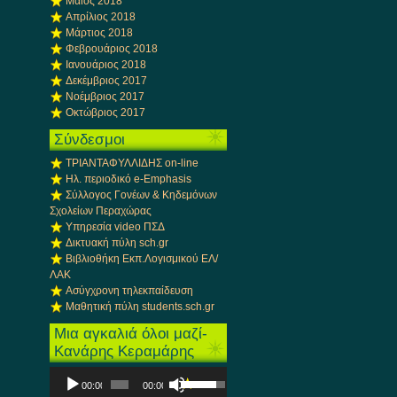
Μάιος 2018
Απρίλιος 2018
Μάρτιος 2018
Φεβρουάριος 2018
Ιανουάριος 2018
Δεκέμβριος 2017
Νοέμβριος 2017
Οκτώβριος 2017
Σύνδεσμοι
ΤΡΙΑΝΤΑΦΥΛΛΙΔΗΣ on-line
Ηλ. περιοδικό e-Emphasis
Σύλλογος Γονέων & Κηδεμόνων
Σχολείων Περαχώρας
Υπηρεσία video ΠΣΔ
Δικτυακή πύλη sch.gr
Βιβλιοθήκη Εκπ.Λογισμικού ΕΛ/
ΛΑΚ
Ασύγχρονη τηλεκπαίδευση
Μαθητική πύλη students.sch.gr
Μια αγκαλιά όλοι μαζί-
Κανάρης Κεραμάρης
Πρόγραμμα
Χρησιμοποιείστε
00:00
00:00
Αναπαραγωγής
τα