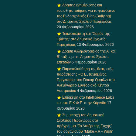
Δράσεις ενημέρωσης και
ευαισθητοποίησης για το φαινόμενο
της Ενδοσχολικής Βίας (Bullying)
στο Δημοτικό Σχολείο Περαχώρας
20 Φεβρουαρίου 2026
Τσικνοπέμπτη και “Χορός της
Τράτας” στο Δημοτικό Σχολείο
Περαχώρας
13 Φεβρουαρίου 2026
Δράση Αλληλογραφίας της Α΄ και
Β΄ τάξης με το Δημοτικό Σχολείο
Σπετσών
6 Φεβρουαρίου 2026
Παρακολούθηση της θεατρικής
παράστασης «Ο Ευτυχισμένος
Πρίγκιπας» του Όσκαρ Ουάιλντ στο
Αλεξάνδρειο Συνεδριακό Κέντρο
Λουτρακίου
4 Φεβρουαρίου 2026
Επίσκεψη στο Intelligence Labs
και στο Ε.Κ.Φ.Ε. στην Κόρινθο
17
Ιανουαρίου 2026
Συμμετοχή του Δημοτικού
Σχολείου Περαχώρας στο
πρόγραμμα “Το Αστέρι της Ευχής”
του οργανισμού “Make – A – Wish”