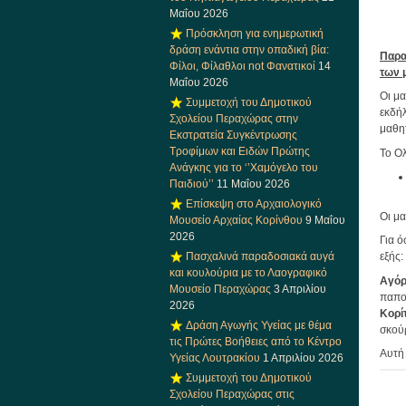
Μαΐου 2026
Πρόσκληση για ενημερωτική
δράση ενάντια στην οπαδική βία:
Παρα
Φίλοι, Φίλαθλοι not Φανατικοί
14
των 
Μαΐου 2026
Οι μ
Συμμετοχή του Δημοτικού
εκδή
Σχολείου Περαχώρας στην
μαθητ
Εκστρατεία Συγκέντρωσης
Τροφίμων και Ειδών Πρώτης
Το Ολ
Ανάγκης για το ‘’Χαμόγελο του
Παιδιού’’
11 Μαΐου 2026
Επίσκεψη στο Αρχαιολογικό
Οι μ
Μουσείο Αρχαίας Κορίνθου
9 Μαΐου
2026
Για ό
Πασχαλινά παραδοσιακά αυγά
εξής:
και κουλούρια με το Λαογραφικό
Αγόρ
Μουσείο Περαχώρας
3 Απριλίου
παπο
2026
Κορί
Δράση Αγωγής Υγείας με θέμα
σκού
τις Πρώτες Βοήθειες από το Κέντρο
Αυτή 
Υγείας Λουτρακίου
1 Απριλίου 2026
Συμμετοχή του Δημοτικού
Σχολείου Περαχώρας στις