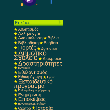
Ετικέτες
Αθλητισμός
Αλληλεγγύη
Ανακύκλωση
Βιβλία
Βιβλιοθήκη
Βοήθεια
Γιορτές
Δανειστική
Δημοτικό
Σχολείο
Διακρίσεις
Δραστηριότητες
Εγγραφές
Εθελοντισμός
Ειδική Αγωγή
Ειρήνη
Εκπαιδευτικό
πρόγραμμα
Ενδοσχολική επιμόρφωση
Ενημέρωση
Επισκέψεις
Εργαστήρια Δεξιοτήτων
Ιστορία
Θέατρο