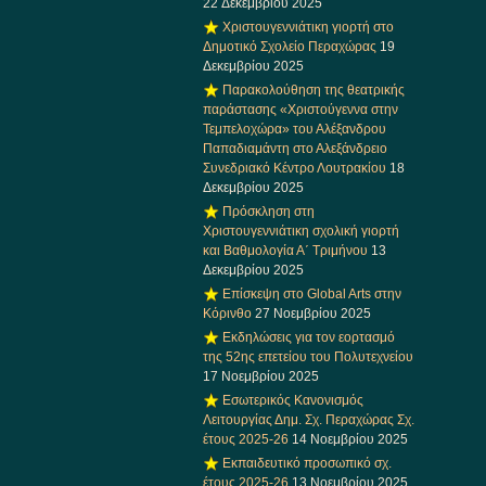
22 Δεκεμβρίου 2025
Χριστουγεννιάτικη γιορτή στο
Δημοτικό Σχολείο Περαχώρας
19
Δεκεμβρίου 2025
Παρακολούθηση της θεατρικής
παράστασης «Χριστούγεννα στην
Τεμπελοχώρα» του Αλέξανδρου
Παπαδιαμάντη στο Αλεξάνδρειο
Συνεδριακό Κέντρο Λουτρακίου
18
Δεκεμβρίου 2025
Πρόσκληση στη
Χριστουγεννιάτικη σχολική γιορτή
και Βαθμολογία Α΄ Τριμήνου
13
Δεκεμβρίου 2025
Επίσκεψη στο Global Arts στην
Κόρινθο
27 Νοεμβρίου 2025
Εκδηλώσεις για τον εορτασμό
της 52ης επετείου του Πολυτεχνείου
17 Νοεμβρίου 2025
Εσωτερικός Κανονισμός
Λειτουργίας Δημ. Σχ. Περαχώρας Σχ.
έτους 2025-26
14 Νοεμβρίου 2025
Εκπαιδευτικό προσωπικό σχ.
έτους 2025-26
13 Νοεμβρίου 2025