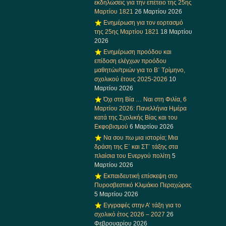
εκδηλώσεις για την επέτειο της 25ης
Μαρτίου 1821
26 Μαρτίου 2026
Ενημέρωση για τον εορτασμό
της 25ης Μαρτίου 1821
18 Μαρτίου
2026
Ενημέρωση προόδου και
επίδοση ελέγχων προόδου
μαθητών/τριών για το Β΄ Τρίμηνο,
σχολικού έτους 2025-2026
10
Μαρτίου 2026
Όχι στη Βία … Ναι στη Φιλία, 6
Μαρτίου 2026: Πανελλήνια Ημέρα
κατά της Σχολικής Βίας και του
Εκφοβισμού
6 Μαρτίου 2026
Να σου πω μια ιστορία; Μια
δράση της Ε΄ και ΣΤ΄ τάξης στα
πλαίσια του Ενεργού πολίτη
5
Μαρτίου 2026
Εκπαιδευτική επίσκεψη στο
Πυροσβεστικό Κλιμάκιο Περαχώρας
5 Μαρτίου 2026
Εγγραφές στην Α’ τάξη για το
σχολικό έτος 2026 – 2027
26
Φεβρουαρίου 2026