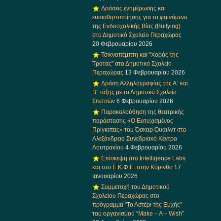
Δράσεις ενημέρωσης και
ευαισθητοποίησης για το φαινόμενο
της Ενδοσχολικής Βίας (Bullying)
στο Δημοτικό Σχολείο Περαχώρας
20 Φεβρουαρίου 2026
Τσικνοπέμπτη και “Χορός της
Τράτας” στο Δημοτικό Σχολείο
Περαχώρας
13 Φεβρουαρίου 2026
Δράση Αλληλογραφίας της Α΄ και
Β΄ τάξης με το Δημοτικό Σχολείο
Σπετσών
6 Φεβρουαρίου 2026
Παρακολούθηση της θεατρικής
παράστασης «Ο Ευτυχισμένος
Πρίγκιπας» του Όσκαρ Ουάιλντ στο
Αλεξάνδρειο Συνεδριακό Κέντρο
Λουτρακίου
4 Φεβρουαρίου 2026
Επίσκεψη στο Intelligence Labs
και στο Ε.Κ.Φ.Ε. στην Κόρινθο
17
Ιανουαρίου 2026
Συμμετοχή του Δημοτικού
Σχολείου Περαχώρας στο
πρόγραμμα “Το Αστέρι της Ευχής”
του οργανισμού “Make – A – Wish”