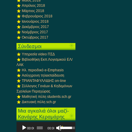
Μάιος 2018
Απρίλιος 2018
Μάρτιος 2018
Φεβρουάριος 2018
Ιανουάριος 2018
Δεκέμβριος 2017
Νοέμβριος 2017
Οκτώβριος 2017
Σύνδεσμοι
Υπηρεσία video ΠΣΔ
Βιβλιοθήκη Εκπ.Λογισμικού ΕΛ/
ΛΑΚ
Ηλ. περιοδικό e-Emphasis
Ασύγχρονη τηλεκπαίδευση
ΤΡΙΑΝΤΑΦΥΛΛΙΔΗΣ on-line
Σύλλογος Γονέων & Κηδεμόνων
Σχολείων Περαχώρας
Μαθητική πύλη students.sch.gr
Δικτυακή πύλη sch.gr
Μια αγκαλιά όλοι μαζί-
Κανάρης Κεραμάρης
Πρόγραμμα
Χρησιμοποιείστε
00:00
00:00
Αναπαραγωγής
τα