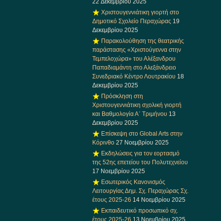
22 Δεκεμβρίου 2025
Χριστουγεννιάτικη γιορτή στο
Δημοτικό Σχολείο Περαχώρας
19
Δεκεμβρίου 2025
Παρακολούθηση της θεατρικής
παράστασης «Χριστούγεννα στην
Τεμπελοχώρα» του Αλέξανδρου
Παπαδιαμάντη στο Αλεξάνδρειο
Συνεδριακό Κέντρο Λουτρακίου
18
Δεκεμβρίου 2025
Πρόσκληση στη
Χριστουγεννιάτικη σχολική γιορτή
και Βαθμολογία Α΄ Τριμήνου
13
Δεκεμβρίου 2025
Επίσκεψη στο Global Arts στην
Κόρινθο
27 Νοεμβρίου 2025
Εκδηλώσεις για τον εορτασμό
της 52ης επετείου του Πολυτεχνείου
17 Νοεμβρίου 2025
Εσωτερικός Κανονισμός
Λειτουργίας Δημ. Σχ. Περαχώρας Σχ.
έτους 2025-26
14 Νοεμβρίου 2025
Εκπαιδευτικό προσωπικό σχ.
έτους 2025-26
13 Νοεμβρίου 2025