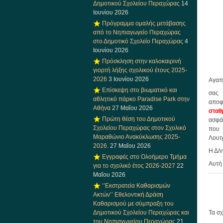
Δημοτικού Σχολείου Περαχώρας
14
Ιουνίου 2026
Πρόγραμμα ομαλής μετάβασης
από το Νηπιαγωγείο Περαχώρας
στο Δημοτικό Σχολείο Περαχώρας
4
Ιουνίου 2026
Πρόσκληση στην καλοκαιρινή
γιορτή λήξης σχολικού έτους 2025-
2026
3 Ιουνίου 2026
Αγαπη
Επίσκεψη στο βιωματικό και
σας 
αθλητικό πάρκο Paradise Park στην
αποφ
Αθήνα
27 Μαΐου 2026
σταθ
Πρώτη θέση του Δημοτικού
ασφά
Σχολείου Περαχώρας στον Σχολικό
που 
Μαραθώνιο Ανακύκλωσης 2025-
Λουτ
2026.
27 Μαΐου 2026
Η Δ/
Εγγραφές στο Ολοήμερο Τμήμα
Αυτή 
για το σχολικό έτος 2026-2027
22
Μαΐου 2026
‘’Εκστρατεία Καθαρισμών
Ακτών’’ Εθελοντική Δράση
Καθαρισμού με σύμπραξη του
Τα σχ
Δημοτικού Σχολείου Περαχώρας και
του Νηπιαγωγείου Περαχώρας
21