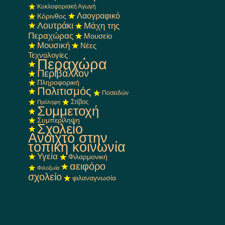
Κυκλοφοριακή Αγωγή
Λαογραφικό
Κόρινθος
Λουτράκι
Μάχη της
Περαχώρας
Μουσείο
Μουσική
Νέες
Τεχνολογίες
Περαχώρα
Περιβάλλον
Πληροφορική
Πολιτισμός
Ποσειδών
Στίβος
Πρόληψη
Συμμετοχή
Συμπερίληψη
Σχολείο
Ανοιχτό στην
τοπική κοινωνία
Υγεία
Φιλαρμονική
αειφόρο
Φιλοζωία
σχολείο
φιλαναγνωσία