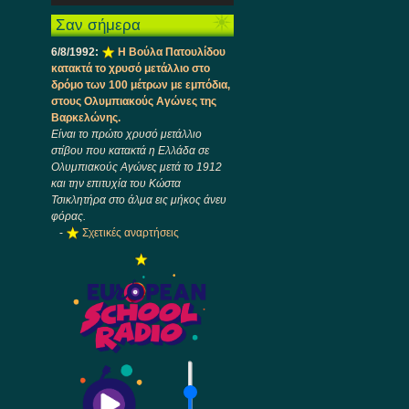
Ήχου
πλήκτρα
Σαν σήμερα
Πάνω/
Κάτω
6/8/1992:
Η Βούλα Πατουλίδου
βέλος
κατακτά το χρυσό μετάλλιο στο
για
δρόμο των 100 μέτρων με εμπόδια,
να
στους Ολυμπιακούς Αγώνες της
αυξήσετε
Βαρκελώνης.
ή
Είναι το πρώτο χρυσό μετάλλιο
να
στίβου που κατακτά η Ελλάδα σε
μειώσετε
Ολυμπιακούς Αγώνες μετά το 1912
ένταση.
και την επιτυχία του Κώστα
Τσικλητήρα στο άλμα εις μήκος άνευ
φόρας.
-
Σχετικές αναρτήσεις