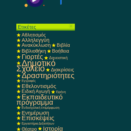
Ετικέτες
Αθλητισμός
Αλληλεγγύη
Ανακύκλωση
Βιβλία
Βιβλιοθήκη
Βοήθεια
Γιορτές
Δανειστική
Δημοτικό
Σχολείο
Διακρίσεις
Δραστηριότητες
Εγγραφές
Εθελοντισμός
Ειδική Αγωγή
Ειρήνη
Εκπαιδευτικό
πρόγραμμα
Ενδοσχολική επιμόρφωση
Ενημέρωση
Επισκέψεις
Εργαστήρια Δεξιοτήτων
Ιστορία
Θέατρο