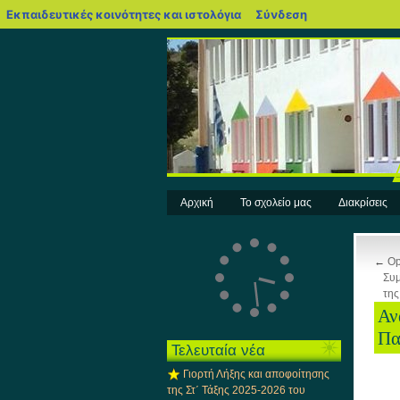
blogs.sch.gr
Εκπαιδευτικές κοινότητες και ιστολόγια
Σύνδεση
Αρχική
Το σχολείο μας
Διακρίσεις
←
Op
Συμ
της
Αν
Πα
Τελευταία νέα
Γιορτή Λήξης και αποφοίτησης
της Στ΄ Τάξης 2025-2026 του