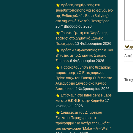
Δράσεις ενημέρωσης και
ευαισθητοποίησης για το φαινόμενο
της Ενδοσχολικής Βίας (Bullying)
στο Δημοτικό Σχολείο Περαχώρας
20 Φεβρουαρίου 2026
Τσικνοπέμπτη και “Χορός της
Τράτας” στο Δημοτικό Σχολείο
Περαχώρας
13 Φεβρουαρίου 2026
Λήψ
Δράση Αλληλογραφίας της Α΄ και
Β΄ τάξης με το Δημοτικό Σχολείο
Αυτή 
Σπετσών
6 Φεβρουαρίου 2026
Παρακολούθηση της θεατρικής
παράστασης «Ο Ευτυχισμένος
Πρίγκιπας» του Όσκαρ Ουάιλντ στο
Τα σχ
Αλεξάνδρειο Συνεδριακό Κέντρο
Λουτρακίου
4 Φεβρουαρίου 2026
Επίσκεψη στο Intelligence Labs
και στο Ε.Κ.Φ.Ε. στην Κόρινθο
17
Ιανουαρίου 2026
Συμμετοχή του Δημοτικού
Σχολείου Περαχώρας στο
πρόγραμμα “Το Αστέρι της Ευχής”
του οργανισμού “Make – A – Wish”