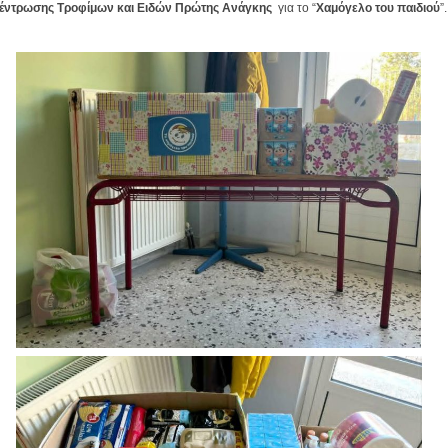
έντρωσης Τροφίμων και Ειδών Πρώτης Ανάγκης
για το “
Χαμόγελο του παιδιού
”.