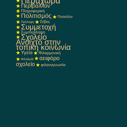
Περαχώρα
Περιβάλλον
Πληροφορική
Πολιτισμός
Ποσειδών
Στίβος
Πρόληψη
Συμμετοχή
Συμπερίληψη
Σχολείο
Ανοιχτό στην
τοπική κοινωνία
Υγεία
Φιλαρμονική
αειφόρο
Φιλοζωία
σχολείο
φιλαναγνωσία