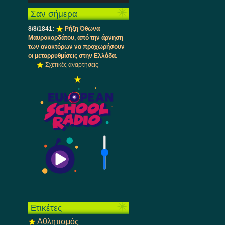
Ήχου
πλήκτρα
Σαν σήμερα
Πάνω/
Κάτω
8/8/1841:
Ρήξη Όθωνα 
βέλος
Μαυροκορδάτου, από την άρνηση
για
των ανακτόρων να προχωρήσουν
να
οι μεταρρυθμίσεις στην Ελλάδα.
αυξήσετε
-
Σχετικές αναρτήσεις
ή
να
μειώσετε
ένταση.
Ετικέτες
Αθλητισμός