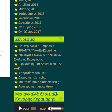
Μάιος 2018
Απρίλιος 2018
Μάρτιος 2018
Φεβρουάριος 2018
Ιανουάριος 2018
Δεκέμβριος 2017
Νοέμβριος 2017
Οκτώβριος 2017
Σύνδεσμοι
Ηλ. περιοδικό e-Emphasis
ΤΡΙΑΝΤΑΦΥΛΛΙΔΗΣ on-line
Σύλλογος Γονέων & Κηδεμόνων
ις
|
Σχολείων Περαχώρας
Βιβλιοθήκη Εκπ.Λογισμικού ΕΛ/
ΛΑΚ
Υπηρεσία video ΠΣΔ
Δικτυακή πύλη sch.gr
Μαθητική πύλη students.sch.gr
Ασύγχρονη τηλεκπαίδευση
Μια αγκαλιά όλοι μαζί-
Κανάρης Κεραμάρης
Πρόγραμμα
Χρησιμοποιείστε
00:00
00:00
Αναπαραγωγής
τα