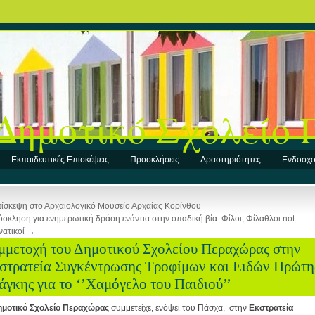
Δημοτικό Σχολείο
Εκπαιδευτικές Επισκέψεις
Προσκλήσεις
Δραστηριότητες
Ενδοσχο
ίσκεψη στο Αρχαιολογικό Μουσείο Αρχαίας Κορίνθου
σκληση για ενημερωτική δράση ενάντια στην οπαδική βία: Φίλοι, Φίλαθλοι not
ατικοί
→
μμετοχή του Δημοτικού Σχολείου Περαχώρας στην
στρατεία Συγκέντρωσης Τροφίμων και Ειδών Πρώτη
άγκης για το ‘’Χαμόγελο του Παιδιού’’
μοτικό Σχολείο Περαχώρας
συμμετείχε, ενόψει του Πάσχα, στην
Εκστρατεία