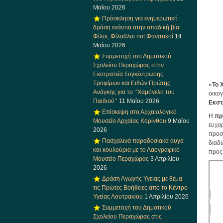
Μαΐου 2026
Πρόσκληση για ενημερωτική
δράση ενάντια στην οπαδική βία:
Φίλοι, Φίλαθλοι not Φανατικοί
14
Μαΐου 2026
Συμμετοχή του Δημοτικού
Σχολείου Περαχώρας στην
Εκστρατεία Συγκέντρωσης
Τροφίμων και Ειδών Πρώτης
«
Το 
Ανάγκης για το ‘’Χαμόγελο του
οικο
Παιδιού’’
11 Μαΐου 2026
Εκστ
Επίσκεψη στο Αρχαιολογικό
Η
πρ
Μουσείο Αρχαίας Κορίνθου
9 Μαΐου
ευχαρ
2026
προσ
Πασχαλινά παραδοσιακά αυγά
διαδ
και κουλούρια με το Λαογραφικό
προς
Μουσείο Περαχώρας
3 Απριλίου
2026
Δράση Αγωγής Υγείας με θέμα
τις Πρώτες Βοήθειες από το Κέντρο
Υγείας Λουτρακίου
1 Απριλίου 2026
Συμμετοχή του Δημοτικού
Σχολείου Περαχώρας στις