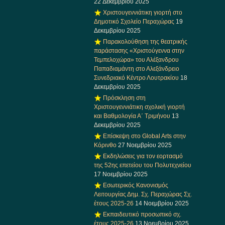
22 Δεκεμβρίου 2025
Χριστουγεννιάτικη γιορτή στο
Δημοτικό Σχολείο Περαχώρας
19
Δεκεμβρίου 2025
Παρακολούθηση της θεατρικής
παράστασης «Χριστούγεννα στην
Τεμπελοχώρα» του Αλέξανδρου
Παπαδιαμάντη στο Αλεξάνδρειο
Συνεδριακό Κέντρο Λουτρακίου
18
Δεκεμβρίου 2025
Πρόσκληση στη
Χριστουγεννιάτικη σχολική γιορτή
και Βαθμολογία Α΄ Τριμήνου
13
Δεκεμβρίου 2025
Επίσκεψη στο Global Arts στην
Κόρινθο
27 Νοεμβρίου 2025
Εκδηλώσεις για τον εορτασμό
της 52ης επετείου του Πολυτεχνείου
17 Νοεμβρίου 2025
Εσωτερικός Κανονισμός
Λειτουργίας Δημ. Σχ. Περαχώρας Σχ.
έτους 2025-26
14 Νοεμβρίου 2025
Εκπαιδευτικό προσωπικό σχ.
έτους 2025-26
13 Νοεμβρίου 2025