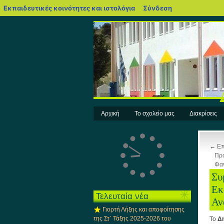
blogs.sch.gr
Εκπαιδευτικές κοινότητες και ιστολόγια
Σύνδεση
Αρχική
Το σχολείο μας
Διακρίσεις
←
Επ
Πρό
Φαν
Συ
Εκ
Τελευταία νέα
Αν
Γιορτή Λήξης και αποφοίτησης
της Στ΄ Τάξης 2025-2026 του
Το
Δη