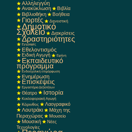
Αλληλεγγύη
Ανακύκλωση
Βιβλία
Βιβλιοθήκη
Βοήθεια
Γιορτές
Δανειστική
Δημοτικό
Σχολείο
Διακρίσεις
Δραστηριότητες
Εγγραφές
Εθελοντισμός
Ειδική Αγωγή
Ειρήνη
Εκπαιδευτικό
πρόγραμμα
Ενδοσχολική επιμόρφωση
Ενημέρωση
Επισκέψεις
Εργαστήρια Δεξιοτήτων
Ιστορία
Θέατρο
Κυκλοφοριακή Αγωγή
Λαογραφικό
Κόρινθος
Λουτράκι
Μάχη της
Περαχώρας
Μουσείο
Μουσική
Νέες
Τεχνολογίες