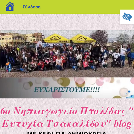
blogs.sch.gr
Σύνδεση
6ο Νηπιαγωγείο Πτολ/δας "
Ευτυχία Τσακαλίδου" blog
ΜΕ ΚΈΦΙ ΓΙΑ ΔΗΜΙΟΥΡΓΊΑ