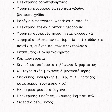
Ηλεκτρικές οδοντόβουρτσες
Φορητές κονσόλες βίντεο παιχνιδιών,
βιντεοπαιχνίδια
Ρολόγια Smartwatch, wearbles συσκευές
Ηλεκτρικά τρένα ή αυτοκινητοδρόμια
Φορητές συσκευές ήχου, ηχεία, ακουστικά
Φορητοί υπολογιστές (laptop – tablet) καθώς και
ποντίκια, οθόνες και των πληκτρολόγια
Εκτυπωτές- Πολυμηχανήματα
Koμπιουτεράκια
Κινητά και ασύρματα τηλέφωνα & φορτιστές
Φωτογραφικές μηχανές & βιντεοκάμερες
Συσκευές μαγειρικής (μίξερ, multi, φριτέζες,
καφετιέρες, τοστιέρες κ.α.)
Ηλεκτρικά μουσικά όργανα
Ηλεκτρικές Σκούπες, Σκούπες Ρομπότ, κτλ.
Σίδερα σιδερώματος