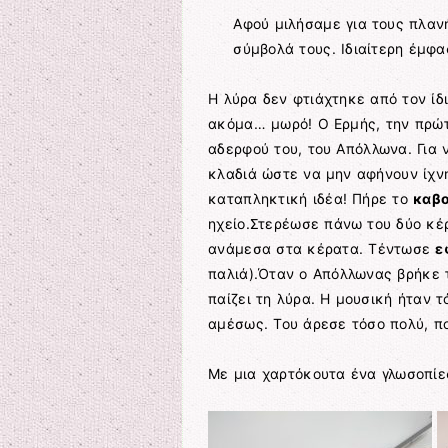
Αφού μιλήσαμε για τους πλαν
σύμβολά τους. Ιδιαίτερη έμφ
Η λύρα δεν φτιάχτηκε από τον ίδ
ακόμα… μωρό! Ο Ερμής, την πρώτ
αδερφού του, του Απόλλωνα. Για
κλαδιά ώστε να μην αφήνουν ίχνη
καταπληκτική ιδέα! Πήρε το
καβο
ηχείο.Στερέωσε πάνω του δύο κέρ
ανάμεσα στα κέρατα. Τέντωσε
ε
παλιά).Όταν ο Απόλλωνας βρήκε τ
παίζει τη λύρα. Η μουσική ήταν 
αμέσως. Του άρεσε τόσο πολύ, πο
Με μια χαρτόκουτα ένα γλωσοπίεσ