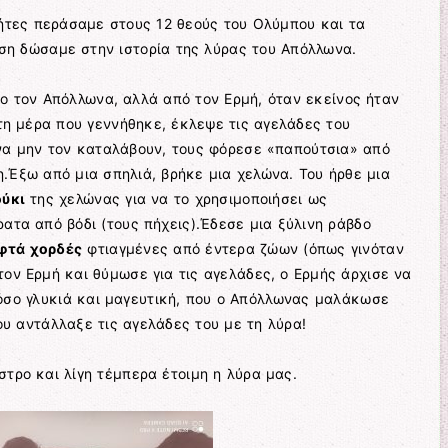
ήτες περάσαμε στους 12 θεούς του Ολύμπου και τα
αση δώσαμε στην ιστορία της λύρας του Απόλλωνα.
ιο τον Απόλλωνα, αλλά από τον Ερμή, όταν εκείνος ήταν
η μέρα που γεννήθηκε, έκλεψε τις αγελάδες του
 να μην τον καταλάβουν, τους φόρεσε «παπούτσια» από
.Έξω από μια σπηλιά, βρήκε μια χελώνα. Του ήρθε μια
ύκι
της χελώνας για να το χρησιμοποιήσει ως
ατα από βόδι (τους πήχεις).Έδεσε μια ξύλινη ράβδο
φτά χορδές
φτιαγμένες από έντερα ζώων (όπως γινόταν
ον Ερμή και θύμωσε για τις αγελάδες, ο Ερμής άρχισε να
τόσο γλυκιά και μαγευτική, που ο Απόλλωνας μαλάκωσε
υ αντάλλαξε τις αγελάδες του με τη λύρα!
τρο και λίγη τέμπερα έτοιμη η λύρα μας.