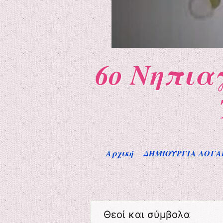
6ο Νηπια
Μενού
Μετάβαση στο περιεχόμενο
Αρχική
ΔΗΜΙΟΥΡΓΙΑ ΛΟΓΑ
Θεοί και σύμβολα