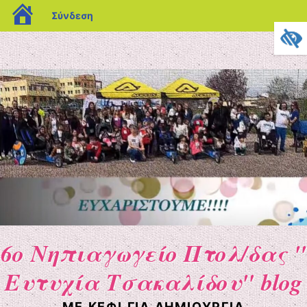
blogs.sch.gr
Σύνδεση
6ο Νηπιαγωγείο Πτολ/δας "
Ευτυχία Τσακαλίδου" blog
ΜΕ ΚΈΦΙ ΓΙΑ ΔΗΜΙΟΥΡΓΊΑ