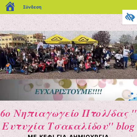
blogs.sch.gr
Σύνδεση
6ο Νηπιαγωγείο Πτολ/δας "
Ευτυχία Τσακαλίδου" blog
ΜΕ ΚΈΦΙ ΓΙΑ ΔΗΜΙΟΥΡΓΊΑ