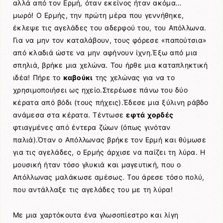
αλλά από τον Ερμή, όταν εκείνος ήταν ακόμα…
μωρό! Ο Ερμής, την πρώτη μέρα που γεννήθηκε,
έκλεψε τις αγελάδες του αδερφού του, του Απόλλωνα.
Για να μην τον καταλάβουν, τους φόρεσε «παπούτσια»
από κλαδιά ώστε να μην αφήνουν ίχνη.Έξω από μια
σπηλιά, βρήκε μια χελώνα. Του ήρθε μια καταπληκτική
ιδέα! Πήρε το
καβούκι
της χελώνας για να το
χρησιμοποιήσει ως ηχείο.Στερέωσε πάνω του δύο
κέρατα από βόδι (τους πήχεις).Έδεσε μια ξύλινη ράβδο
ανάμεσα στα κέρατα. Τέντωσε
εφτά χορδές
φτιαγμένες από έντερα ζώων (όπως γινόταν
παλιά).Όταν ο Απόλλωνας βρήκε τον Ερμή και θύμωσε
για τις αγελάδες, ο Ερμής άρχισε να παίζει τη λύρα. Η
μουσική ήταν τόσο γλυκιά και μαγευτική, που ο
Απόλλωνας μαλάκωσε αμέσως. Του άρεσε τόσο πολύ,
που αντάλλαξε τις αγελάδες του με τη λύρα!
Με μια χαρτόκουτα ένα γλωσοπίεστρο και λίγη