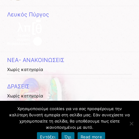
Λευκός Πύργος
ΝΕΑ- ΑΝΑΚΟΙΝΩΣΕΙΣ
Χωρίς κατηγορία
ΔΡΑΣΕΙΣ
Χωρίς κατηγορία
Χρησιμοποιούμε cookies για να σας προσφέρουμε την
ΕΚΔΗΛΩΣΕΙΣ
καλύτερη δυνατή εμπειρία στη σελίδα μας. Εάν συνεχίσετε να
χρησιμοποιείτε τη σελίδα, θα υποθέσουμε πως είστε
Χωρίς κατηγορία
ικανοποιημένοι με αυτό.
Όροι χρήσης blogs.sch.gr
|
Δήλωση προσβασιμότητας
Εντάξει
Όχι
Read more