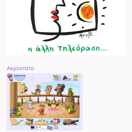
Aερόστατο