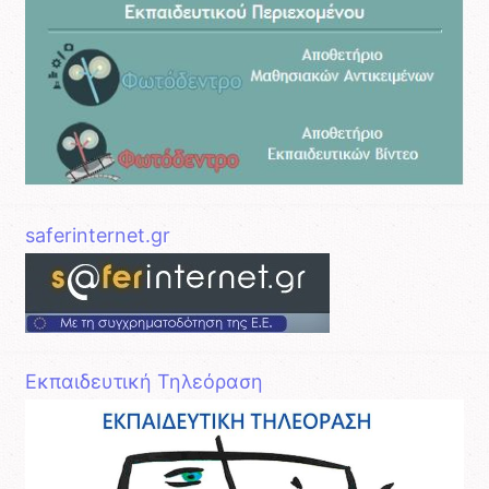
saferinternet.gr
Εκπαιδευτική Τηλεόραση