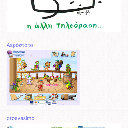
Aερόστατο
prosvasimo