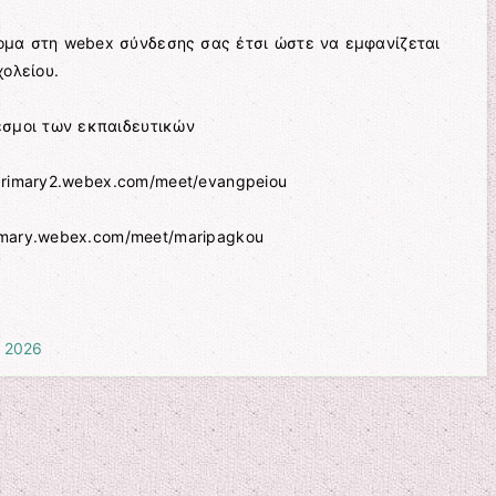
μα στη webex σύνδεσης σας έτσι ώστε να εμφανίζεται
χολείου.
εσμοι των εκπαιδευτικών
primary2.webex.com/meet/evangpeiou
imary.webex.com/meet/maripagkou
 2026