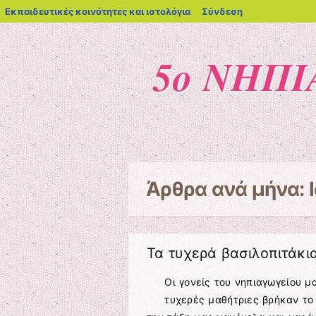
blogs.sch.gr
Εκπαιδευτικές κοινότητες και ιστολόγια
Σύνδεση
5ο ΝΗΠ
Μενού
Μετάβαση στο περιεχόμενο
Άρθρα ανά μήνα:
Τα τυχερά βασιλοπιτάκι
Οι γονείς του νηπιαγωγείου μ
τυχερές μαθήτριες βρήκαν το 