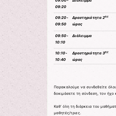
09
:
00-
Διάλειμμα
09
:
20
ης
09
:
20-
Δραστηριότητα 2
09
:
50
ώρας
09
:
50-
Διάλειμμα
10
:
10
ης
10
:
10-
Δραστηριότητα 3
10
:
40
ώρας
Παρακαλούμε να συνδεθείτε όλοι
δοκιμάσετε τη σύνδεση, τον ήχο 
Καθ’ όλη τη διάρκεια του μαθήμα
μαθητές/τριες.