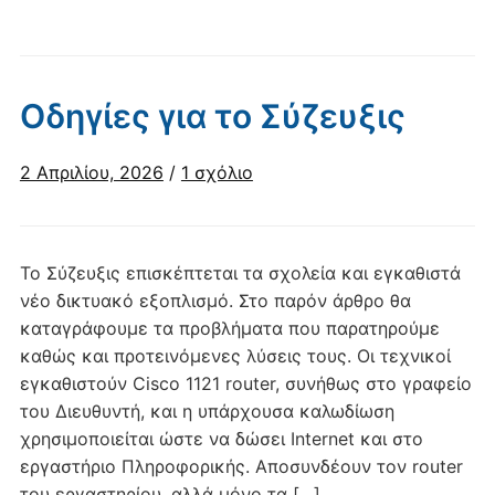
Οδηγίες για το Σύζευξις
στο
2 Απριλίου, 2026
/
1 σχόλιο
Οδηγίες
για
το
Το Σύζευξις επισκέπτεται τα σχολεία και εγκαθιστά
Σύζευξις
νέο δικτυακό εξοπλισμό. Στο παρόν άρθρο θα
καταγράφουμε τα προβλήματα που παρατηρούμε
καθώς και προτεινόμενες λύσεις τους. Οι τεχνικοί
εγκαθιστούν Cisco 1121 router, συνήθως στο γραφείο
του Διευθυντή, και η υπάρχουσα καλωδίωση
χρησιμοποιείται ώστε να δώσει Internet και στο
εργαστήριο Πληροφορικής. Αποσυνδέουν τον router
του εργαστηρίου, αλλά μόνο τα […]