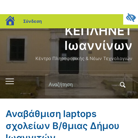
blogs.sch.gr
Σύνδεση
ΚΕΠΛΗΝΕΤ
Ιωαννίνων
Κέντρο Πληροφορικής & Νέων Τεχνολογιών
Αναζήτηση
Εναλλαγή
για:
του
μενού
για
Αναβάθμιση laptops
κινητά
σχολείων Β/θμιας Δήμου
Ιωαννιτών