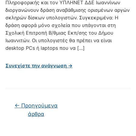
Πληροφορικής και τον ΥΠΛΗΝΕΤ ΔΔΕ Ιωαννίνων
διοργανώνουν δράση αναβάθμισης ορισμένων αργών
σκληρών δίσκων υπολογιστών. Συγκεκριμένα: Η
δράση αφορά μόνο σχολεία που υπάγονται στη
Σχολική Επιτροπή Β/θμιας Εκπ/σης του Δήμου
Ιωαννιτών. Οι υπολογιστές θα πρέπει να είναι
desktop PCs ή laptops που να […]
Συνεχίστε την ανάγνωση →
Πλοήγηση άρθρων
←
Προηγούμενα
άρθρα