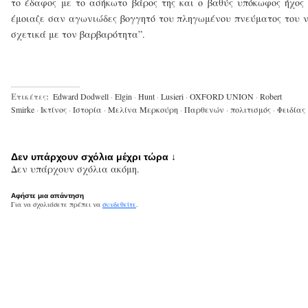
το έδαφος με το ασήκωτο βάρος της και ο βαθύς υπόκωφος ήχος
έμοιαζε σαν αγωνιώδες βογγητό του πληγωμένου πνεύματος του 
σχετικά με τον βαρβαρότητα”.
Ετικέτες:
Edward Dodwell
·
Elgin
·
Hunt
·
Lusieri
·
OXFORD UNION
·
Robert
Smirke
·
Ικτίνος
·
Ιστορία
·
Μελίνα Μερκούρη
·
Παρθενών
·
πολιτισμός
·
Φειδίας
Δεν υπάρχουν σχόλια μέχρι τώρα ↓
Δεν υπάρχουν σχόλια ακόμη.
Αφήστε μια απάντηση
Για να σχολιάσετε πρέπει να
συνδεθείτε
.