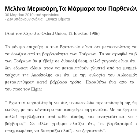
Μελίνα Μερκούρη,Τα Μάρμαρα του Παρθενών
30 Μαρτίου 2010 από
spetsiotou
·
Δεν υπάρχουν σχόλια
·
Εθνικά Θέματα
(Από τον λόγο στο Oxford Union, 12 Ιουνίου 1986)
Το μόνιμο επιχείρημα των Βρετανών είναι ότι μετακινώντας τ
τα έσωζαν από τη βαρβαρότητα των Τούρκων. Το να αρνηθώ το 
των Τούρκων θα μ΄έβαζε σε δύσκολή θέση, αλλά γεγονός είναι ότι 
δεν έδωσαν άδεια στον να μετακινηθούν γλυπτά από τα μνημεί
τοίχους της Ακρόπολης και ότι με την ευλογία του Αιδεσιμό
μετακινήθηκαν κατά βάρβαρο τρόπο. Παραθέτω ένα από τα
του προς τον Elgin:
” Έχω την ευχαρίστηση να σας ανακοινώσω την απόκτηση της 6η
εκείνης με τον κένταυρο που απαγάγει τη γυναίκα. Με το έργο α
πολλά προβλήματα από κάθε άποψη, και αναγκάστηκα να 
βάρβαρος”. Σε άλλο γράμμα ελπίζει ότι, “οι βαρβαρισμοί 
υποχρεωμένος να διαπράξω ελπίζω να ξεχαστούν”.