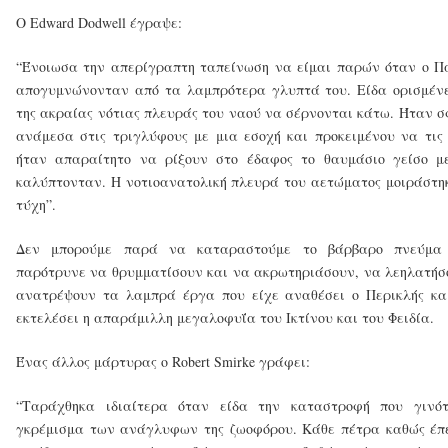
Ο Edward Dodwell έγραψε:
“Ένοιωσα την απερίγραπτη ταπείνωση να είμαι παρών όταν ο 
απογυμνώνονταν από τα λαμπρότερα γλυπτά του. Είδα ορισμέν
της ακραίας νότιας πλευράς του ναού να σέρνονται κάτω. Ήταν 
ανάμεσα στις τριγλύφους με μια εσοχή και προκειμένου να τις
ήταν απαραίτητο να ρίξουν στο έδαφος το θαυμάσιο γείσο με
καλύπτονταν. Η νοτιοανατολική πλευρά του αετώματος μοιράστηκ
τύχη”.
Δεν μπορούμε παρά να καταραστούμε το βάρβαρο πνεύμα
παρότρυνε να θρυμματίσουν και να ακρωτηριάσουν, να λεηλατήσ
ανατρέψουν τα λαμπρά έργα που είχε αναθέσει ο Περικλής κα
εκτελέσει η απαράμιλλη μεγαλοφυΐα του Ικτίνου και του Φειδία.
Ένας άλλος μάρτυρας ο Robert Smirke γράφει:
“Ταράχθηκα ιδιαίτερα όταν είδα την καταστροφή που γινό
γκρέμισμα των ανάγλυφων της ζωοφόρου. Κάθε πέτρα καθώς έπ