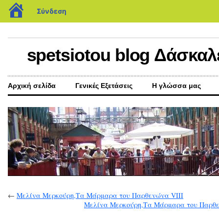
blogs.sch.gr
Σύνδεση
spetsiotou blog Δάσκαλ
Αρχική σελίδα
Γενικές Εξετάσεις
Η γλώσσα μας
←
Μελίνα Μερκούρη,Τα Μάρμαρα του Παρθενώνα VIII
Μελίνα Μερκούρη,Τα Μάρμαρα του Παρθ