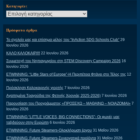
Kατηγορίες
Kατηγορίες
Πρόσφατα άρθρα
Το σχολείο μας και επίσημα μέλος του “InAction SDG Schools Club”
29
Ιουνίου 2026
ΚΑΛΟ ΚΑΛΟΚΑΙΡΙ!!!
22 Ιουνίου 2026
Συμμετοχή του Νηπιαγωγείου στη STEM Discovery Campaign 2026
16
Ιουνίου 2026
ETWINNING: “Little Stars of Europe”-Η Περιπέτεια Φτάνει στο Τέλος της
12
Ιουνίου 2026
Πρόσκληση Καλοκαιρινής γιορτής
7 Ιουνίου 2026
Αγαπημένα Τραγούδια της Φετινής Χρονιάς 2025-2026)
7 Ιουνίου 2026
Παρουσίαση του Προγράμματος «ΠΡΟΣΕΧΩ – ΜΑΘΑΙΝΩ – ΝΟΙΑΖΟΜΑΙ»
7
Ιουνίου 2026
ETWINNING “LITTLE VOICES, BIG CONNECTIONS”- Οι φωνές μας
ταξιδεύουν στην Ευρώπη
6 Ιουνίου 2026
ETWINNING: Future Steamers-Ολοκλήρωση έργου
31 Μαΐου 2026
ETWINNING: Future Steamers-Συνεργατικά προϊόντα
31 Μαΐου 2026