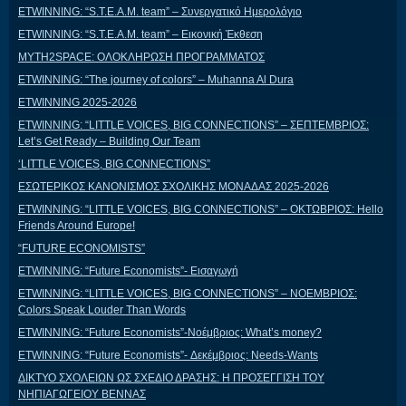
ETWINNING: “S.T.E.A.M. team” – Συνεργατικό Ημερολόγιο
ETWINNING: “S.T.E.A.M. team” – Εικονική Έκθεση
MYTH2SPACE: ΟΛΟΚΛΗΡΩΣΗ ΠΡΟΓΡΑΜΜΑΤΟΣ
ETWINNING: “The journey of colors” – Muhanna Al Dura
ETWINNING 2025-2026
ETWINNING: “LITTLE VOICES, BIG CONNECTIONS” – ΣΕΠΤΕΜΒΡΙΟΣ:
Let’s Get Ready – Building Our Team
‘LITTLE VOICES, BIG CONNECTIONS”
ΕΣΩΤΕΡΙΚΟΣ ΚΑΝΟΝΙΣΜΟΣ ΣΧΟΛΙΚΗΣ ΜΟΝΑΔΑΣ 2025-2026
ETWINNING: “LITTLE VOICES, BIG CONNECTIONS” – ΟΚΤΩΒΡΙΟΣ: Hello
Friends Around Europe!
“FUTURE ECONOMISTS”
ETWINNING: “Future Economists”- Εισαγωγή
ETWINNING: “LITTLE VOICES, BIG CONNECTIONS” – ΝΟΕΜΒΡΙΟΣ:
Colors Speak Louder Than Words
ETWINNING: “Future Economists”-Νοέμβριος: What’s money?
ETWINNING: “Future Economists”- Δεκέμβριος: Needs-Wants
ΔΙΚΤΥΟ ΣΧΟΛΕΙΩΝ ΩΣ ΣΧΕΔΙΟ ΔΡΑΣΗΣ: Η ΠΡΟΣΕΓΓΙΣΗ ΤΟΥ
ΝΗΠΙΑΓΩΓΕΙΟΥ ΒΕΝΝΑΣ