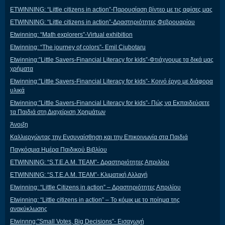
ETWINNING: “Little citizens in action”-Παρουσίαση βίντεο με τις αφίσες μας
ETWINNING: “Little citizens in action”-Δραστηριότητες Φεβρουαρίου
Etwinning: “Math explorers”-Virtual exhibition
Etwinning: “The journey of colors”- Emil Ciubotaru
Etwinning:”Little Savers-Financial Literacy for kids”-Φτιάχνουμε τα δικά μας
χρήματα
Etwinning:”Little Savers-Financial Literacy for kids”- Κοινό έργο με διάφορα
υλικά
Etwinning:”Little Savers-Financial Literacy for kids”- Πώς να Εκπαιδεύσετε
τα Παιδιά στη Διαχείριση Χρημάτων
Άνοιξη
Καλλιεργώντας την Ενσυναίσθηση και την Επικοινωνία στα Παιδιά
Παγκόσμια Ημέρα Παιδικού Βιβλίου
ETWINNING: “S.T.E.A.M. TEAM”- Δραστηριότητες Απριλίου
ETWINNING: “S.T.E.A.M. TEAM”- Κλιματική Αλλαγή
Etwinning: “Little Citizens in action” – Δραστηριότητες Απριλίου
Etwinning: “Little citizens in action” – Το κόμικ με το ποίημα της
ανακύκλωσης
Etwinnng:”Small Votes, Big Decisions”- Εισαγωγή