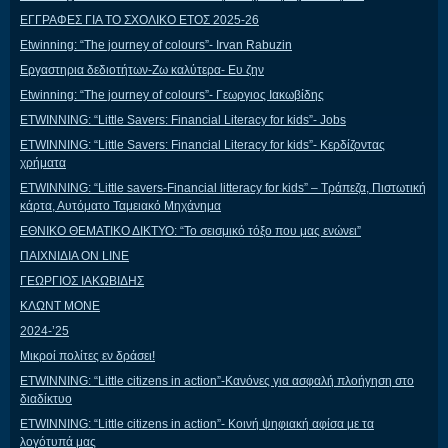
ΕΓΓΡΑΦΕΣ ΓΙΑ ΤΟ ΣΧΟΛΙΚΟ ΕΤΟΣ 2025-26
Etwinning: “The journey of colours”- Irvan Rabuzin
Εργαστηρια δεδιοτήτων-Ζω καλύτερα- Ευ ζην
Etwinning: “The journey of colours”- Γεωργιος Ιακωβίδης
ETWINNING: “Little Savers: Financial Literacy for kids”- Jobs
ETWINNING: “Little Savers: Financial Literacy for kids”- Κερδίζοντας
χρήματα
ETWINNING: “Little savers-Financial litteracy for kids” – Τράπεζα, Πιστωτική
κάρτα, Αυτόματο Ταμειακό Μηχάνημα
ΕΘΝΙΚΟ ΘΕΜΑΤΙΚΟ ΔΙΚΤΥΟ: “Το σεισμικό τόξο που μας ενώνει”
ΠΑΙΧΝΙΔΙΑ ON LINE
ΓΕΩΡΓΙΟΣ ΙΑΚΩΒΙΔΗΣ
ΚΛΩΝΤ ΜΟΝΕ
2024-’25
Μικροί πολίτες εν δράσει!
ETWINNING: “Little citizens in action”-Κανόνες για ασφαλή πλοήγηση στο
διαδίκτυο
ETWINNING: “Little citizens in action”- Κοινή ψηφιακή αφίσα με τα
λογότυπά μας