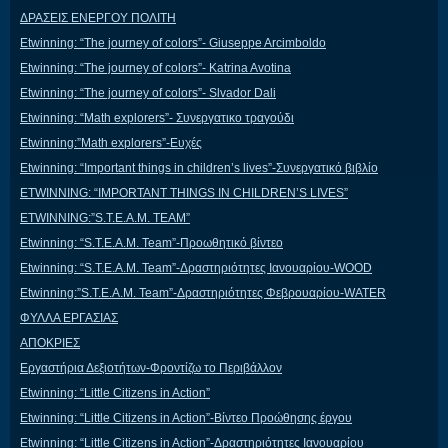
ΔΡΑΣΕΙΣ ΕΝΕΡΓΟΥ ΠΟΛΙΤΗ
Etwinning: “The journey of colors”- Giuseppe Arcimboldo
Etwinning: “The journey of colors”- Katrina Avotina
Etwinning: “The journey of colors”- Slvador Dali
Etwinning: “Math explorers”- Συνεργατικο τραγούδι
Etwinning:”Math explorers”-Ευχές
Etwinning: “Important things in children’s lives”-Συνεργατικό βιβλίο
ETWINNING: “IMPORTANT THINGS IN CHILDREN’S LIVES”
ETWINNING:”S.T.E.A.M. TEAM”
Etwinning: “S.T.E.A.M. Team”-Προωθητικό βίντεο
Etwinning: “S.T.E.A.M. Team”-Δραστηριότητες Ιανουαρίου-WOOD
Etwinning:”S.T.E.A.M. Team”-Δραστηριότητες Φεβρουαρίου-WATER
ΦΥΛΛΑ ΕΡΓΑΣΙΑΣ
ΑΠΟΚΡΙΕΣ
Εργαστήρια Δεξιοτήτων-Φροντίζω το Περιβάλλον
Etwinning: “Little Citizens in Action”
Etwinning: “Little Citizens in Action”-Βίντεο Προώθησης έργου
Etwinning: “Little Citizens in Action”-Δραστηριότητες Ιανουαρίου