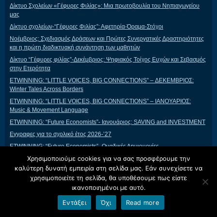
Δίκτυο Σχολείων «Γέφυρες Φιλίας»: Μια πρωτοβουλία του Νηπιαγωγείου
μας
Δίκτυο σχολείων-“Γέφυρες Φιλίας”: Αφετηρία-Όραμα-Στόχοι
Νοέμβριος: Σχεδιασμός Δράσεων και Πρώτες Συνεργατικές Δραστηριότητες
και η πρώτη διαδικτυακή συνάντηση των μαθητών
Δίκτυο “Γέφυρες φιλίας”-Δεκέμβριος: Ψηφιακός Τοίχος Ευχών και Σεβασμός
στην Ετερότητα
ETWINNING: “LITTLE VOICES, BIG CONNECTIONS” – ΔΕΚΕΜΒΡΙΟΣ:
Winter Tales Across Borders
ETWINNING: “LITTLE VOICES, BIG CONNECTIONS” – ΙΑΝΟΥΑΡΙΟΣ:
Music & Movement Language
ETWINNING: “Future Economists”- Ιανουάριος: SAVING and INVESTMENT
Εγγραφες για το σχολικό έτος 2026-’27
ETWINNING: “Future Economists”- Ομαδικές Δημιουργίες
Χρησιμοποιούμε cookies για να σας προσφέρουμε την
ETWINNING: “Future Economists”-Κλείσιμο έργου
καλύτερη δυνατή εμπειρία στη σελίδα μας. Εάν συνεχίσετε να
ETWINNING: “LITTLE VOICES, BIG CONNECTIONS” – ΦΕΒΡΟΥΑΡΙΟΣ:
χρησιμοποιείτε τη σελίδα, θα υποθέσουμε πως είστε
Building Bridges of Friendship
ικανοποιημένοι με αυτό.
ETWINNING: “LITTLE VOICES, BIG CONNECTIONS” – ΦΕΒΡΟΥΑΡΙΟΣ:
Safer Internet Day
Εντάξει
Όχι
Read more
ETWINNING: “MUSEUM IN THE CLASS”-Εισαγωγή