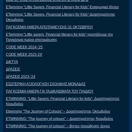
ΕTwinning “Little Savers, Financial Literacy for Kids”-Εισαγωγικό βίντεο
ΕTwinning “Little Savers, Financial Literacy for Kids”-Δραστηριότητες
Οκτωβρίου
ΠΑΓΚΟΣΜΙΑ ΗΜΕΡΑ ΑΠΟΤΑΜΙΕΥΣΗΣ-31 ΟΚΤΩΒΡΙΟΥ
ETwinning:”Little savers, Financial literacy for kids”-γιορτάζουμε την
Παγκόσμια ημέρα αποταμίευσης
CODE WEEK 2024-’25
CODE WEEK 2023-24′
ΔΙΚΤΥΑ
ΔΡΑΣΕΙΣ
ΔΡΑΣΕΙΣ 2023-’24
ΕΣΩΤΕΡΙΚΗ ΑΞΙΟΛΟΓΗΣΗ ΣΧΟΛΙΚΗΣ ΜΟΝΑΔΑΣ
ΠΑΓΚΟΣΜΙΑ ΗΜΕΡΑ ΓΙΑ ΤΑ ΔΙΚΑΙΩΜΑΤΑ ΤΟΥ ΠΑΙΔΙΟΥ
ETWINNING: “Little Savers: Financial Literacy for kids”- Δραστηριότητες
Νοεμβρίου
Etwinning “The Journey of Colours” – Δραστηριότητες Οκτωβρίου
ETWINNING: “The journey of colours” – Δραστηριότητες Νοεμβρίου
ETWINNING: “The journey of colours” – Βιντεο προώθησης έργου