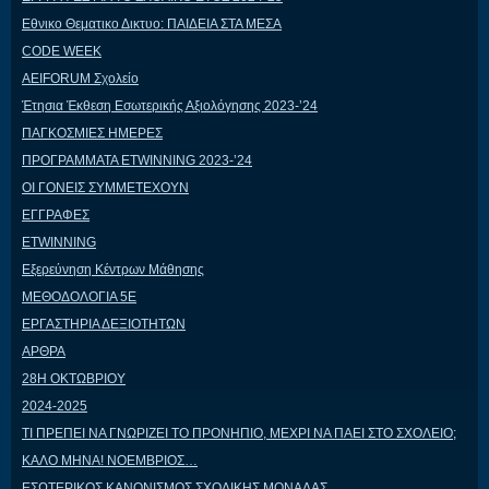
Εθνικο Θεματικο Δικτυο: ΠΑΙΔΕΙΑ ΣΤΑ ΜΕΣΑ
CODE WEEK
AEIFORUM Σχολείο
Έτησια Έκθεση Εσωτερικής Αξιολόγησης 2023-’24
ΠΑΓΚΟΣΜΙΕΣ ΗΜΕΡΕΣ
ΠΡΟΓΡΑΜΜΑΤΑ ETWINNING 2023-’24
ΟΙ ΓΟΝΕΙΣ ΣΥΜΜΕΤΕΧΟΥΝ
ΕΓΓΡΑΦΕΣ
ETWINNING
Εξερεύνηση Κέντρων Μάθησης
ΜΕΘΟΔΟΛΟΓΙΑ 5Ε
ΕΡΓΑΣΤΗΡΙΑ ΔΕΞΙΟΤΗΤΩΝ
ΑΡΘΡΑ
28Η ΟΚΤΩΒΡΙΟΥ
2024-2025
ΤΙ ΠΡΕΠΕΙ ΝΑ ΓΝΩΡΙΖΕΙ ΤΟ ΠΡΟΝΗΠΙΟ, ΜΕΧΡΙ ΝΑ ΠΑΕΙ ΣΤΟ ΣΧΟΛΕΙΟ;
ΚΑΛΟ ΜΗΝΑ! ΝΟΕΜΒΡΙΟΣ…
ΕΣΩΤΕΡΙΚΟΣ ΚΑΝΟΝΙΣΜΟΣ ΣΧΟΛΙΚΗΣ ΜΟΝΑΔΑΣ