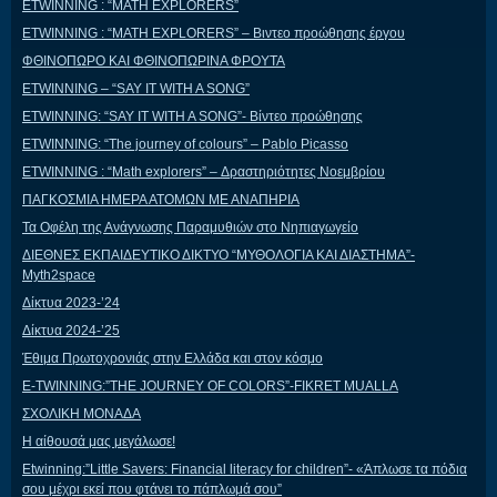
ETWINNING : “MATH EXPLORERS”
ETWINNING : “MATH EXPLORERS” – Βιντεο προώθησης έργου
ΦΘΙΝΟΠΩΡΟ ΚΑΙ ΦΘΙΝΟΠΩΡΙΝΑ ΦΡΟΥΤΑ
ETWINNING – “SAY IT WITH A SONG”
ETWINNING: “SAY IT WITH A SONG”- Βίντεο προώθησης
ETWINNING: “The journey of colours” – Pablo Picasso
ETWINNING : “Math explorers” – Δραστηριότητες Νοεμβρίου
ΠΑΓΚΟΣΜΙΑ ΗΜΕΡΑ ΑΤΟΜΩΝ ΜΕ ΑΝΑΠΗΡΙΑ
Τα Οφέλη της Ανάγνωσης Παραμυθιών στο Νηπιαγωγείο
ΔΙΕΘΝΕΣ ΕΚΠΑΙΔΕΥΤΙΚΟ ΔΙΚΤΥΟ “ΜΥΘΟΛΟΓΙΑ ΚΑΙ ΔΙΑΣΤΗΜΑ”-
Myth2space
Δίκτυα 2023-’24
Δίκτυα 2024-’25
Έθιμα Πρωτοχρονιάς στην Ελλάδα και στον κόσμο
E-TWINNING:”THE JOURNEY OF COLORS”-FIKRET MUALLA
ΣΧΟΛΙΚΗ ΜΟΝΑΔΑ
Η αίθουσά μας μεγάλωσε!
Etwinning:”Little Savers: Financial literacy for children”- «Άπλωσε τα πόδια
σου μέχρι εκεί που φτάνει το πάπλωμά σου”