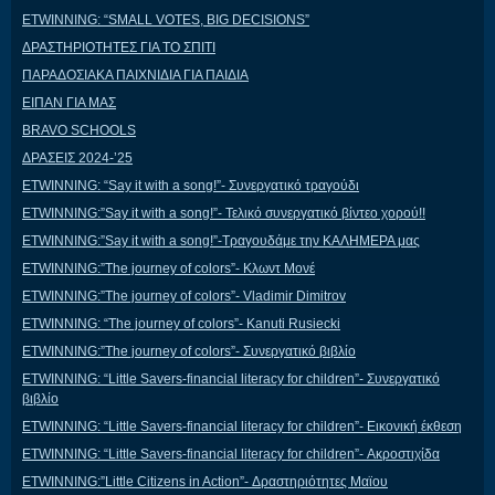
ETWINNING: “SMALL VOTES, BIG DECISIONS”
ΔΡΑΣΤΗΡΙΟΤΗΤΕΣ ΓΙΑ ΤΟ ΣΠΙΤΙ
ΠΑΡΑΔΟΣΙΑΚΑ ΠΑΙΧΝΙΔΙΑ ΓΙΑ ΠΑΙΔΙΑ
ΕΙΠΑΝ ΓΙΑ ΜΑΣ
BRAVO SCHOOLS
ΔΡΑΣΕΙΣ 2024-’25
ETWINNING: “Say it with a song!”- Συνεργατικό τραγούδι
ETWINNING:”Say it with a song!”- Τελικό συνεργατικό βίντεο χορού!!
ETWINNING:”Say it with a song!”-Τραγουδάμε την ΚΑΛΗΜΕΡΑ μας
ETWINNING:”The journey of colors”- Κλωντ Μονέ
ETWINNING:”The journey of colors”- Vladimir Dimitrov
ETWINNING: “The journey of colors”- Kanuti Rusiecki
ETWINNING:”The journey of colors”- Συνεργατικό βιβλίο
ETWINNING: “Little Savers-financial literacy for children”- Συνεργατικό
βιβλίο
ETWINNING: “Little Savers-financial literacy for children”- Εικονική έκθεση
ETWINNING: “Little Savers-financial literacy for children”- Ακροστιχίδα
ETWINNING:”Little Citizens in Action”- Δραστηριότητες Μαϊου