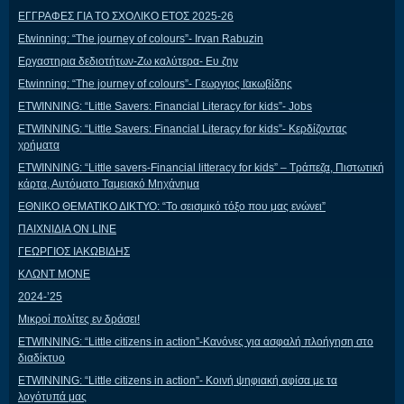
ΕΓΓΡΑΦΕΣ ΓΙΑ ΤΟ ΣΧΟΛΙΚΟ ΕΤΟΣ 2025-26
Etwinning: “The journey of colours”- Irvan Rabuzin
Εργαστηρια δεδιοτήτων-Ζω καλύτερα- Ευ ζην
Etwinning: “The journey of colours”- Γεωργιος Ιακωβίδης
ETWINNING: “Little Savers: Financial Literacy for kids”- Jobs
ETWINNING: “Little Savers: Financial Literacy for kids”- Κερδίζοντας
χρήματα
ETWINNING: “Little savers-Financial litteracy for kids” – Τράπεζα, Πιστωτική
κάρτα, Αυτόματο Ταμειακό Μηχάνημα
ΕΘΝΙΚΟ ΘΕΜΑΤΙΚΟ ΔΙΚΤΥΟ: “Το σεισμικό τόξο που μας ενώνει”
ΠΑΙΧΝΙΔΙΑ ON LINE
ΓΕΩΡΓΙΟΣ ΙΑΚΩΒΙΔΗΣ
ΚΛΩΝΤ ΜΟΝΕ
2024-’25
Μικροί πολίτες εν δράσει!
ETWINNING: “Little citizens in action”-Κανόνες για ασφαλή πλοήγηση στο
διαδίκτυο
ETWINNING: “Little citizens in action”- Κοινή ψηφιακή αφίσα με τα
λογότυπά μας