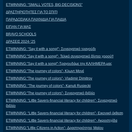
ETWINNING: “SMALL VOTES, BIG DECISIONS”
ΔΡΑΣΤΗΡΙΟΤΗΤΕΣ ΓΙΑ ΤΟ ΣΠΙΤΙ
ΠΑΡΑΔΟΣΙΑΚΑ ΠΑΙΧΝΙΔΙΑ ΓΙΑ ΠΑΙΔΙΑ
ΕΙΠΑΝ ΓΙΑ ΜΑΣ
BRAVO SCHOOLS
ΔΡΑΣΕΙΣ 2024-’25
ETWINNING: “Say it with a song!”- Συνεργατικό τραγούδι
ETWINNING:”Say it with a song!”- Τελικό συνεργατικό βίντεο χορού!!
ETWINNING:”Say it with a song!”-Τραγουδάμε την ΚΑΛΗΜΕΡΑ μας
ETWINNING:”The journey of colors”- Κλωντ Μονέ
ETWINNING:”The journey of colors”- Vladimir Dimitrov
ETWINNING: “The journey of colors”- Kanuti Rusiecki
ETWINNING:”The journey of colors”- Συνεργατικό βιβλίο
ETWINNING: “Little Savers-financial literacy for children”- Συνεργατικό
βιβλίο
ETWINNING: “Little Savers-financial literacy for children”- Εικονική έκθεση
ETWINNING: “Little Savers-financial literacy for children”- Ακροστιχίδα
ETWINNING:”Little Citizens in Action”- Δραστηριότητες Μαϊου