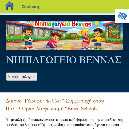
blogs.sch.gr
Σύνδεση
Προχωρήστε
στο
περιεχόμενο
ΝΗΠΙΑΓΩΓΕΙΟ ΒΕΝΝΑΣ
Mενού ιστολογίου
Δίκτυο ‘Γέφυρες Φιλίας”-Συμμετοχή στον
Πανελλήνιο Διαγωνισμό “Bravo Schools”
Με μεγάλη χαρά ανακοινώνουμε ότι μετά από ψηφοφορία της εκπαιδευτικής
ομάδας του δικτύου «Γέφυρες Φιλίας», αποφασίστηκε ομόφωνα και μεσα