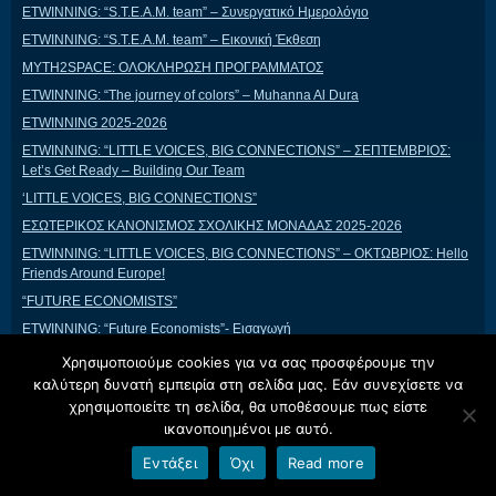
ETWINNING: “S.T.E.A.M. team” – Συνεργατικό Ημερολόγιο
ETWINNING: “S.T.E.A.M. team” – Εικονική Έκθεση
MYTH2SPACE: ΟΛΟΚΛΗΡΩΣΗ ΠΡΟΓΡΑΜΜΑΤΟΣ
ETWINNING: “The journey of colors” – Muhanna Al Dura
ETWINNING 2025-2026
ETWINNING: “LITTLE VOICES, BIG CONNECTIONS” – ΣΕΠΤΕΜΒΡΙΟΣ:
Let’s Get Ready – Building Our Team
‘LITTLE VOICES, BIG CONNECTIONS”
ΕΣΩΤΕΡΙΚΟΣ ΚΑΝΟΝΙΣΜΟΣ ΣΧΟΛΙΚΗΣ ΜΟΝΑΔΑΣ 2025-2026
ETWINNING: “LITTLE VOICES, BIG CONNECTIONS” – ΟΚΤΩΒΡΙΟΣ: Hello
Friends Around Europe!
“FUTURE ECONOMISTS”
ETWINNING: “Future Economists”- Εισαγωγή
ETWINNING: “LITTLE VOICES, BIG CONNECTIONS” – ΝΟΕΜΒΡΙΟΣ:
Χρησιμοποιούμε cookies για να σας προσφέρουμε την
Colors Speak Louder Than Words
καλύτερη δυνατή εμπειρία στη σελίδα μας. Εάν συνεχίσετε να
ETWINNING: “Future Economists”-Νοέμβριος: What’s money?
χρησιμοποιείτε τη σελίδα, θα υποθέσουμε πως είστε
ικανοποιημένοι με αυτό.
ETWINNING: “Future Economists”- Δεκέμβριος: Needs-Wants
ΔΙΚΤΥΟ ΣΧΟΛΕΙΩΝ ΩΣ ΣΧΕΔΙΟ ΔΡΑΣΗΣ: Η ΠΡΟΣΕΓΓΙΣΗ ΤΟΥ
Εντάξει
Όχι
Read more
ΝΗΠΙΑΓΩΓΕΙΟΥ ΒΕΝΝΑΣ