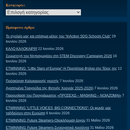
Kατηγορίες
Kατηγορίες
Πρόσφατα άρθρα
Το σχολείο μας και επίσημα μέλος του “InAction SDG Schools Club”
29
Ιουνίου 2026
ΚΑΛΟ ΚΑΛΟΚΑΙΡΙ!!!
22 Ιουνίου 2026
Συμμετοχή του Νηπιαγωγείου στη STEM Discovery Campaign 2026
16
Ιουνίου 2026
ETWINNING: “Little Stars of Europe”-Η Περιπέτεια Φτάνει στο Τέλος της
12
Ιουνίου 2026
Πρόσκληση Καλοκαιρινής γιορτής
7 Ιουνίου 2026
Αγαπημένα Τραγούδια της Φετινής Χρονιάς 2025-2026)
7 Ιουνίου 2026
Παρουσίαση του Προγράμματος «ΠΡΟΣΕΧΩ – ΜΑΘΑΙΝΩ – ΝΟΙΑΖΟΜΑΙ»
7
Ιουνίου 2026
ETWINNING “LITTLE VOICES, BIG CONNECTIONS”- Οι φωνές μας
ταξιδεύουν στην Ευρώπη
6 Ιουνίου 2026
ETWINNING: Future Steamers-Ολοκλήρωση έργου
31 Μαΐου 2026
ETWINNING: Future Steamers-Συνεργατικά προϊόντα
31 Μαΐου 2026