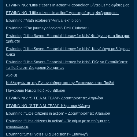
ETWINNING: “Little citizens in action”-Παρουσίαση βίντεο με τις αφίσες μας
ETWINNING: “Little citizens in action”-Δραστηριότητες Φεβρουαρίου
Etwinning: “Math explorers”-Virtual exhibition
Etwinning: “The journey of colors”- Emil Ciubotaru
Etwinning:”Little Savers-Financial Literacy for kids”-Φτιάχνουμε τα δικά μας
χρήματα
Etwinning:”Little Savers-Financial Literacy for kids”- Κοινό έργο με διάφορα
υλικά
Etwinning:”Little Savers-Financial Literacy for kids”- Πώς να Εκπαιδεύσετε
τα Παιδιά στη Διαχείριση Χρημάτων
Άνοιξη
Καλλιεργώντας την Ενσυναίσθηση και την Επικοινωνία στα Παιδιά
Παγκόσμια Ημέρα Παιδικού Βιβλίου
ETWINNING: “S.T.E.A.M. TEAM”- Δραστηριότητες Απριλίου
ETWINNING: “S.T.E.A.M. TEAM”- Κλιματική Αλλαγή
Etwinning: “Little Citizens in action” – Δραστηριότητες Απριλίου
Etwinning: “Little citizens in action” – Το κόμικ με το ποίημα της
ανακύκλωσης
Etwinnng:”Small Votes, Big Decisions”- Εισαγωγή