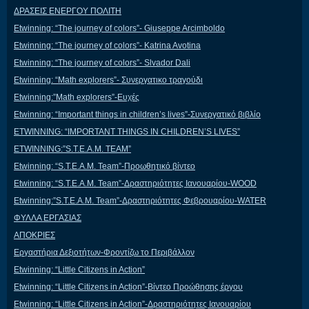
ΔΡΑΣΕΙΣ ΕΝΕΡΓΟΥ ΠΟΛΙΤΗ
Etwinning: “The journey of colors”- Giuseppe Arcimboldo
Etwinning: “The journey of colors”- Katrina Avotina
Etwinning: “The journey of colors”- Slvador Dali
Etwinning: “Math explorers”- Συνεργατικο τραγούδι
Etwinning:”Math explorers”-Ευχές
Etwinning: “Important things in children’s lives”-Συνεργατικό βιβλίο
ETWINNING: “IMPORTANT THINGS IN CHILDREN’S LIVES”
ETWINNING:”S.T.E.A.M. TEAM”
Etwinning: “S.T.E.A.M. Team”-Προωθητικό βίντεο
Etwinning: “S.T.E.A.M. Team”-Δραστηριότητες Ιανουαρίου-WOOD
Etwinning:”S.T.E.A.M. Team”-Δραστηριότητες Φεβρουαρίου-WATER
ΦΥΛΛΑ ΕΡΓΑΣΙΑΣ
ΑΠΟΚΡΙΕΣ
Εργαστήρια Δεξιοτήτων-Φροντίζω το Περιβάλλον
Etwinning: “Little Citizens in Action”
Etwinning: “Little Citizens in Action”-Βίντεο Προώθησης έργου
Etwinning: “Little Citizens in Action”-Δραστηριότητες Ιανουαρίου