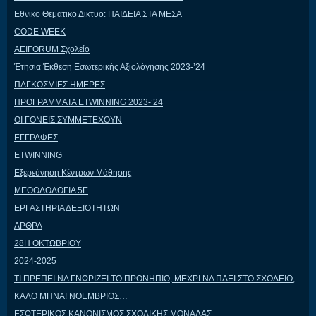
Εθνικο Θεματικο Δικτυο: ΠΑΙΔΕΙΑ ΣΤΑ ΜΕΣΑ
CODE WEEK
AEIFORUM Σχολείο
Έτησια Έκθεση Εσωτερικής Αξιολόγησης 2023-’24
ΠΑΓΚΟΣΜΙΕΣ ΗΜΕΡΕΣ
ΠΡΟΓΡΑΜΜΑΤΑ ETWINNING 2023-’24
ΟΙ ΓΟΝΕΙΣ ΣΥΜΜΕΤΕΧΟΥΝ
ΕΓΓΡΑΦΕΣ
ETWINNING
Εξερεύνηση Κέντρων Μάθησης
ΜΕΘΟΔΟΛΟΓΙΑ 5Ε
ΕΡΓΑΣΤΗΡΙΑ ΔΕΞΙΟΤΗΤΩΝ
ΑΡΘΡΑ
28Η ΟΚΤΩΒΡΙΟΥ
2024-2025
ΤΙ ΠΡΕΠΕΙ ΝΑ ΓΝΩΡΙΖΕΙ ΤΟ ΠΡΟΝΗΠΙΟ, ΜΕΧΡΙ ΝΑ ΠΑΕΙ ΣΤΟ ΣΧΟΛΕΙΟ;
ΚΑΛΟ ΜΗΝΑ! ΝΟΕΜΒΡΙΟΣ…
ΕΣΩΤΕΡΙΚΟΣ ΚΑΝΟΝΙΣΜΟΣ ΣΧΟΛΙΚΗΣ ΜΟΝΑΔΑΣ