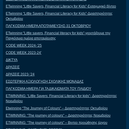
ΕTwinning “Little Savers, Financial Literacy for Kids”-Εισαγωγικό βίντεο
ΕTwinning “Little Savers, Financial Literacy for Kids”-Δραστηριότητες
Οκτωβρίου
ΠΑΓΚΟΣΜΙΑ ΗΜΕΡΑ ΑΠΟΤΑΜΙΕΥΣΗΣ-31 ΟΚΤΩΒΡΙΟΥ
ETwinning:”Little savers, Financial literacy for kids”-γιορτάζουμε την
Παγκόσμια ημέρα αποταμίευσης
CODE WEEK 2024-’25
CODE WEEK 2023-24′
ΔΙΚΤΥΑ
ΔΡΑΣΕΙΣ
ΔΡΑΣΕΙΣ 2023-’24
ΕΣΩΤΕΡΙΚΗ ΑΞΙΟΛΟΓΗΣΗ ΣΧΟΛΙΚΗΣ ΜΟΝΑΔΑΣ
ΠΑΓΚΟΣΜΙΑ ΗΜΕΡΑ ΓΙΑ ΤΑ ΔΙΚΑΙΩΜΑΤΑ ΤΟΥ ΠΑΙΔΙΟΥ
ETWINNING: “Little Savers: Financial Literacy for kids”- Δραστηριότητες
Νοεμβρίου
Etwinning “The Journey of Colours” – Δραστηριότητες Οκτωβρίου
ETWINNING: “The journey of colours” – Δραστηριότητες Νοεμβρίου
ETWINNING: “The journey of colours” – Βιντεο προώθησης έργου