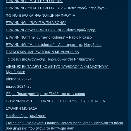
ETWINNING : “MATH EXPLORERS”
ETWINNING : “MATH EXPLORERS” – Βιντεο προώθησης έργου
ΦΘΙΝΟΠΩΡΟ ΚΑΙ ΦΘΙΝΟΠΩΡΙΝΑ ΦΡΟΥΤΑ
ETWINNING – “SAY IT WITH A SONG”
ETWINNING: “SAY IT WITH A SONG”- Βίντεο προώθησης
ETWINNING: “The journey of colours” – Pablo Picasso
ETWINNING : “Math explorers” – Δραστηριότητες Νοεμβρίου
ΠΑΓΚΟΣΜΙΑ ΗΜΕΡΑ ΑΤΟΜΩΝ ΜΕ ΑΝΑΠΗΡΙΑ
Τα Οφέλη της Ανάγνωσης Παραμυθιών στο Νηπιαγωγείο
ΔΙΕΘΝΕΣ ΕΚΠΑΙΔΕΥΤΙΚΟ ΔΙΚΤΥΟ “ΜΥΘΟΛΟΓΙΑ ΚΑΙ ΔΙΑΣΤΗΜΑ”-
Myth2space
Δίκτυα 2023-’24
Δίκτυα 2024-’25
Έθιμα Πρωτοχρονιάς στην Ελλάδα και στον κόσμο
E-TWINNING:”THE JOURNEY OF COLORS”-FIKRET MUALLA
ΣΧΟΛΙΚΗ ΜΟΝΑΔΑ
Η αίθουσά μας μεγάλωσε!
Etwinning:”Little Savers: Financial literacy for children”- «Άπλωσε τα πόδια
σου μέχρι εκεί που φτάνει το πάπλωμά σου”