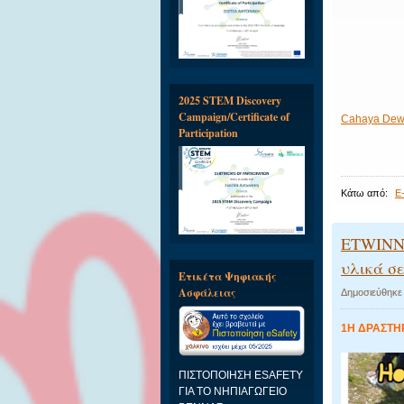
2025 STEM Discovery
Campaign/Certificate of
Cahaya Dew
Participation
Κάτω από:
E
ETWINNI
υλικά σε
Ετικέτα Ψηφιακής
Ασφάλειας
Δημοσιεύθηκε
1Η ΔΡΑΣΤΗΡΙ
ΠΙΣΤΟΠΟΙΗΣΗ ESAFETY
ΓΙΑ ΤΟ ΝΗΠΙΑΓΩΓΕΙΟ