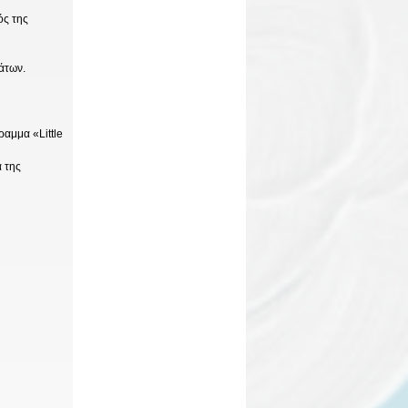
ός της
άτων.
ραμμα «Little
 της