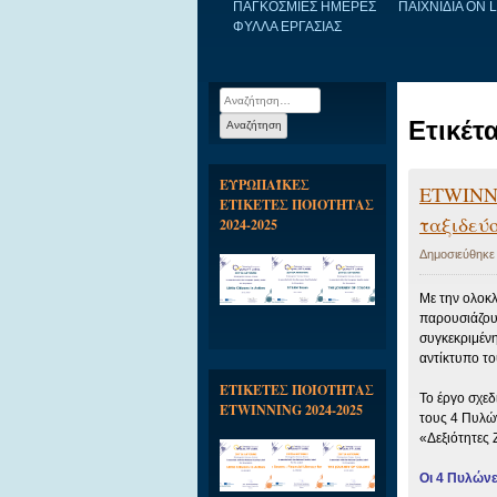
ΠΑΓΚΟΣΜΙΕΣ ΗΜΕΡΕΣ
ΠΑΙΧΝΙΔΙΑ ON 
ΦΥΛΛΑ ΕΡΓΑΣΙΑΣ
Αναζήτηση
για:
Ετικέτ
ΕΥΡΩΠΑΪΚΕΣ
ETWINNI
ΕΤΙΚΕΤΕΣ ΠΟΙΟΤΗΤΑΣ
ταξιδεύ
2024-2025
Δημοσιεύθηκε
Με την ολοκ
παρουσιάζου
συγκεκριμένη
αντίκτυπο το
ΕΤΙΚΕΤΕΣ ΠΟΙΟΤΗΤΑΣ
Το έργο σχεδ
ETWINNING 2024-2025
τους 4 Πυλώ
«Δεξιότητες Ζ
Οι 4 Πυλώνε