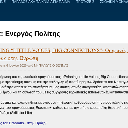
LINE
ΠΑΡΑΔΟΣΙΑΚΑ ΠΑΙΧΝΙΔΙΑ ΓΙΑ ΠΑΙΔΙΑ
ΠΡΟΤΑΣΕΙΣ
ΣΧΟΛΙΚΗ ΜΟΝΑ
α:
Ενεργός Πολίτης
NG “LITTLE VOICES, BIG CONNECTIONS”- Οι φωνές
ουν στην Ευρώπη
 στις
6 Ιουνίου 2026
από
ΝΗΠΙΑΓΩΓΕΙΟ ΒΕΝΝΑΣ
λήρωση του ευρωπαϊκού προγράμματος eTwinning «Little Voices, Big Connections»
με την επίσημη σύνοψη και την παιδαγωγική αποτίμηση των δράσεων του Νηπιαγω
 ενότητα αποτελεί το επιστέγασμα μιας συστηματικής συνεργασίας, αποτυπώνοντας
υ έργου και τη σύνδεσή του με τις σύγχρονες ευρωπαϊκές εκπαιδευτικές κατευθύνσει
ιάστηκε και υλοποιήθηκε με γνώμονα τη θεσμική ευθυγράμμιση της προσχολικής εκ
νες του προγράμματος Erasmus+, καθώς και με την ετήσια ευρωπαϊκή θεματική του
ωής» (Skills for Life).
ς του Erasmus+ στην Πράξη: