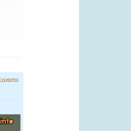
άχρηστα