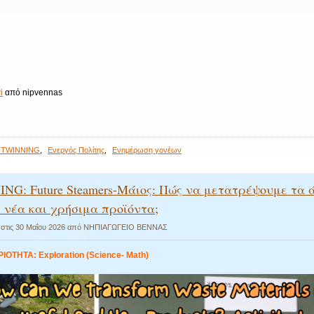
i
από nipvennas
-TWINNING
,
Ενεργός Πολίτης
,
Ενημέρωση γονέων
NG: Future Steamers-Μάιος: Πώς να μετατρέψουμε τα 
 νέα και χρήσιμα προϊόντα;
 στις
30 Μαΐου 2026
από
ΝΗΠΙΑΓΩΓΕΙΟ ΒΕΝΝΑΣ
ΟΤΗΤΑ: Exploration (Science- Math)