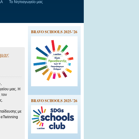
ΔΑ
Το Νηπιαγωγείο μας
BRAVO SCHOOLS 2025-’26
 μας
,
γείου μας. Η
 τον
ς.
BRAVO SCHOOLS 2025-’26
παίδευσης με
 eTwinning