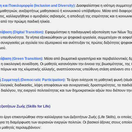
 και Ποικιλομορφία
(Inclusion and Diversity):
Διασφαλίστηκε η ισότιμη συμμετοχ
 μαθητριών, ανεξαρτήτως μαθησιακού ή κοινωνικού υπόβαθρου. Μέσα από διαφορ
ες, καλλιεργήθηκε ο αμοιβαίος σεβασμός, η αποδοχή της ετερότητας και η κοινωνι
από την πρώιμη παιδική ηλικία.
βαση (Digital Transition):
Εφαρμόστηκε η παιδαγωγική αξιοποίηση των Νέων Τεχ
 υπευθυνότητα. Τα νήπια εξοικειώθηκαν με ψηφιακά εργαλεία, συμμετείχαν σε ασφαλ
 συνεργασίες με σχολεία του εξωτερικού και ανέπτυξαν τις πρώτες δεξιότητες ψηφια
μού.
άβαση (Green Transition):
Μέσα από βιωματικά εργαστήρια και περιβαλλοντικές δρ
 οικολογική συνείδηση. Οι μαθητές κατανόησαν την έννοια της βιωσιμότητας, της
 πόρων και της κλιματικής αλλαγής, αναπτύσσοντας υπεύθυνη στάση απέναντι στο 
 Συμμετοχή (Democratic Participation):
Το έργο ενίσχυσε τη μαθητική φωνή (stud
λογικές διαδικασίες, λήψη αποφάσεων και συνεργατικές δραστηριότητες, τα παιδι
υ διαλόγου, της ενεργού πολιτειότητας και των δημοκρατικών αξιών που διέπουν τ
ιοτήτων Ζωής (Skills for Life)
ο έργο επικεντρώθηκε στην καλλιέργεια των Δεξιοτήτων Ζωής (Life Skills), οι οποίες
για τη διαμόρφωση των αυριανών ενεργών πολιτών. Οι βασικοί άξονες στους οποίο
ι μαθητές περιλαμβάνουν: