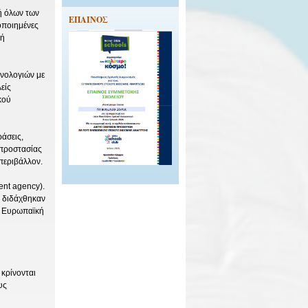
ή όλων των
EΠΑΙΝΟΣ
οποιημένες
κή
νολογιών με
είς
κού
άσεις,
 προστασίας
περιβάλλον.
ent agency).
ά διδάχθηκαν
ην Ευρωπαϊκή
 κρίνονται
υς