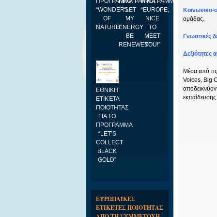
ΠΡΟΓΡΑΜΜΑ
ΠΡΟΓΡΑΜΜΑ
ΠΡΟΓΡΑΜΜΑ
“WONDERS
“LET
“EUROPE,
Κοινωνικο-σ
OF
MY
NICE
ομάδας.
NATURE”
ENERGY
TO
BE
MEET
Γνωστικές δε
RENEWED”
YOU!”
Δεξιότητες α
Μέσα από τις
Voices, Big
αποδεικνύοντ
ΕΘΝΙΚΗ
εκπαίδευσης
ΕΤΙΚΈΤΑ
ΠΟΙΟΤΗΤΑΣ
ΓΙΑ ΤΟ
ΠΡΟΓΡΑΜΜΑ
“LET’S
COLLECT
BLACK
GOLD”
ΕΥΡΩΠΑΪΚΕΣ
ΕΤΙΚΕΤΕΣ ΠΟΙΟΤΗΤΑΣ
ΑΠΟ ΤΗ ΣΥΜΜΕΤΟΧΗ