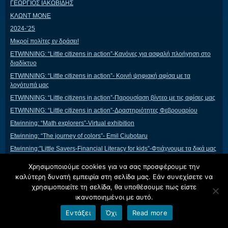
ΓΕΩΡΓΙΟΣ ΙΑΚΩΒΙΔΗΣ
ΚΛΩΝΤ ΜΟΝΕ
2024-’25
Μικροί πολίτες εν δράσει!
ETWINNING: “Little citizens in action”-Κανόνες για ασφαλή πλοήγηση στο
διαδίκτυο
ETWINNING: “Little citizens in action”- Κοινή ψηφιακή αφίσα με τα
λογότυπά μας
ETWINNING: “Little citizens in action”-Παρουσίαση βίντεο με τις αφίσες μας
ETWINNING: “Little citizens in action”-Δραστηριότητες Φεβρουαρίου
Etwinning: “Math explorers”-Virtual exhibition
Etwinning: “The journey of colors”- Emil Ciubotaru
Etwinning:”Little Savers-Financial Literacy for kids”-Φτιάχνουμε τα δικά μας
χρήματα
Χρησιμοποιούμε cookies για να σας προσφέρουμε την
Etwinning:”Little Savers-Financial Literacy for kids”- Κοινό έργο με διάφορα
καλύτερη δυνατή εμπειρία στη σελίδα μας. Εάν συνεχίσετε να
υλικά
χρησιμοποιείτε τη σελίδα, θα υποθέσουμε πως είστε
Etwinning:”Little Savers-Financial Literacy for kids”- Πώς να Εκπαιδεύσετε
ικανοποιημένοι με αυτό.
τα Παιδιά στη Διαχείριση Χρημάτων
Εντάξει
Όχι
Read more
Άνοιξη
Καλλιεργώντας την Ενσυναίσθηση και την Επικοινωνία στα Παιδιά