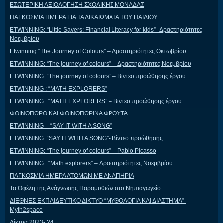
ΕΣΩΤΕΡΙΚΗ ΑΞΙΟΛΟΓΗΣΗ ΣΧΟΛΙΚΗΣ ΜΟΝΑΔΑΣ
ΠΑΓΚΟΣΜΙΑ ΗΜΕΡΑ ΓΙΑ ΤΑ ΔΙΚΑΙΩΜΑΤΑ ΤΟΥ ΠΑΙΔΙΟΥ
ETWINNING: “Little Savers: Financial Literacy for kids”- Δραστηριότητες
Νοεμβρίου
Etwinning “The Journey of Colours” – Δραστηριότητες Οκτωβρίου
ETWINNING: “The journey of colours” – Δραστηριότητες Νοεμβρίου
ETWINNING: “The journey of colours” – Βιντεο προώθησης έργου
ETWINNING : “MATH EXPLORERS”
ETWINNING : “MATH EXPLORERS” – Βιντεο προώθησης έργου
ΦΘΙΝΟΠΩΡΟ ΚΑΙ ΦΘΙΝΟΠΩΡΙΝΑ ΦΡΟΥΤΑ
ETWINNING – “SAY IT WITH A SONG”
ETWINNING: “SAY IT WITH A SONG”- Βίντεο προώθησης
ETWINNING: “The journey of colours” – Pablo Picasso
ETWINNING : “Math explorers” – Δραστηριότητες Νοεμβρίου
ΠΑΓΚΟΣΜΙΑ ΗΜΕΡΑ ΑΤΟΜΩΝ ΜΕ ΑΝΑΠΗΡΙΑ
Τα Οφέλη της Ανάγνωσης Παραμυθιών στο Νηπιαγωγείο
ΔΙΕΘΝΕΣ ΕΚΠΑΙΔΕΥΤΙΚΟ ΔΙΚΤΥΟ “ΜΥΘΟΛΟΓΙΑ ΚΑΙ ΔΙΑΣΤΗΜΑ”-
Myth2space
Δίκτυα 2023-’24