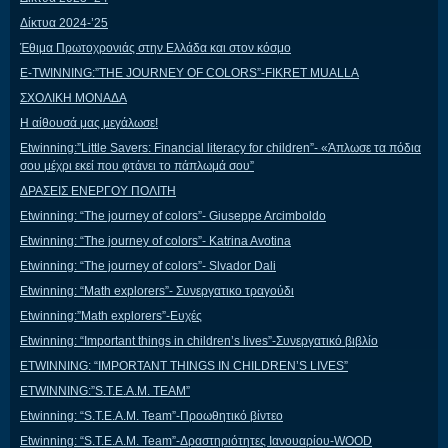
Δίκτυα 2024-’25
Έθιμα Πρωτοχρονιάς στην Ελλάδα και στον κόσμο
E-TWINNING:”THE JOURNEY OF COLORS”-FIKRET MUALLA
ΣΧΟΛΙΚΗ ΜΟΝΑΔΑ
Η αίθουσά μας μεγάλωσε!
Etwinning:”Little Savers: Financial literacy for children”- «Άπλωσε τα πόδια
σου μέχρι εκεί που φτάνει το πάπλωμά σου”
ΔΡΑΣΕΙΣ ΕΝΕΡΓΟΥ ΠΟΛΙΤΗ
Etwinning: “The journey of colors”- Giuseppe Arcimboldo
Etwinning: “The journey of colors”- Katrina Avotina
Etwinning: “The journey of colors”- Slvador Dali
Etwinning: “Math explorers”- Συνεργατικο τραγούδι
Etwinning:”Math explorers”-Ευχές
Etwinning: “Important things in children’s lives”-Συνεργατικό βιβλίο
ETWINNING: “IMPORTANT THINGS IN CHILDREN’S LIVES”
ETWINNING:”S.T.E.A.M. TEAM”
Etwinning: “S.T.E.A.M. Team”-Προωθητικό βίντεο
Etwinning: “S.T.E.A.M. Team”-Δραστηριότητες Ιανουαρίου-WOOD