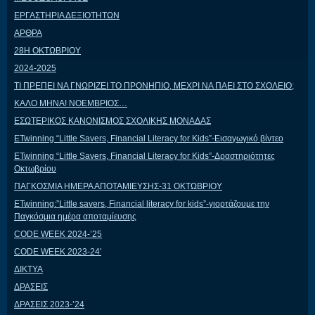
ΕΡΓΑΣΤΗΡΙΑ ΔΕΞΙΟΤΗΤΩΝ
ΑΡΘΡΑ
28Η ΟΚΤΩΒΡΙΟΥ
2024-2025
ΤΙ ΠΡΕΠΕΙ ΝΑ ΓΝΩΡΙΖΕΙ ΤΟ ΠΡΟΝΗΠΙΟ, ΜΕΧΡΙ ΝΑ ΠΑΕΙ ΣΤΟ ΣΧΟΛΕΙΟ;
ΚΑΛΟ ΜΗΝΑ! ΝΟΕΜΒΡΙΟΣ…
ΕΣΩΤΕΡΙΚΟΣ ΚΑΝΟΝΙΣΜΟΣ ΣΧΟΛΙΚΗΣ ΜΟΝΑΔΑΣ
ΕTwinning “Little Savers, Financial Literacy for Kids”-Εισαγωγικό βίντεο
ΕTwinning “Little Savers, Financial Literacy for Kids”-Δραστηριότητες
Οκτωβρίου
ΠΑΓΚΟΣΜΙΑ ΗΜΕΡΑ ΑΠΟΤΑΜΙΕΥΣΗΣ-31 ΟΚΤΩΒΡΙΟΥ
ETwinning:”Little savers, Financial literacy for kids”-γιορτάζουμε την
Παγκόσμια ημέρα αποταμίευσης
CODE WEEK 2024-’25
CODE WEEK 2023-24′
ΔΙΚΤΥΑ
ΔΡΑΣΕΙΣ
ΔΡΑΣΕΙΣ 2023-’24