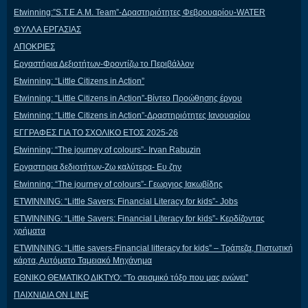
Etwinning:”S.T.E.A.M. Team”-Δραστηριότητες Φεβρουαρίου-WATER
ΦΥΛΛΑ ΕΡΓΑΣΙΑΣ
ΑΠΟΚΡΙΕΣ
Εργαστήρια Δεξιοτήτων-Φροντίζω το Περιβάλλον
Etwinning: “Little Citizens in Action”
Etwinning: “Little Citizens in Action”-Βίντεο Προώθησης έργου
Etwinning: “Little Citizens in Action”-Δραστηριότητες Ιανουαρίου
ΕΓΓΡΑΦΕΣ ΓΙΑ ΤΟ ΣΧΟΛΙΚΟ ΕΤΟΣ 2025-26
Etwinning: “The journey of colours”- Irvan Rabuzin
Εργαστηρια δεδιοτήτων-Ζω καλύτερα- Ευ ζην
Etwinning: “The journey of colours”- Γεωργιος Ιακωβίδης
ETWINNING: “Little Savers: Financial Literacy for kids”- Jobs
ETWINNING: “Little Savers: Financial Literacy for kids”- Κερδίζοντας
χρήματα
ETWINNING: “Little savers-Financial litteracy for kids” – Τράπεζα, Πιστωτική
κάρτα, Αυτόματο Ταμειακό Μηχάνημα
ΕΘΝΙΚΟ ΘΕΜΑΤΙΚΟ ΔΙΚΤΥΟ: “Το σεισμικό τόξο που μας ενώνει”
ΠΑΙΧΝΙΔΙΑ ON LINE