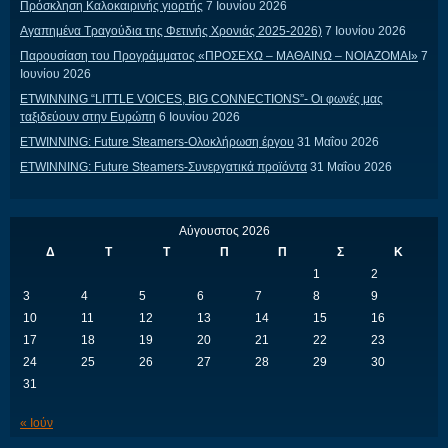
Πρόσκληση Καλοκαιρινής γιορτής
7 Ιουνίου 2026
Αγαπημένα Τραγούδια της Φετινής Χρονιάς 2025-2026)
7 Ιουνίου 2026
Παρουσίαση του Προγράμματος «ΠΡΟΣΕΧΩ – ΜΑΘΑΙΝΩ – ΝΟΙΑΖΟΜΑΙ»
7
Ιουνίου 2026
ETWINNING “LITTLE VOICES, BIG CONNECTIONS”- Οι φωνές μας
ταξιδεύουν στην Ευρώπη
6 Ιουνίου 2026
ETWINNING: Future Steamers-Ολοκλήρωση έργου
31 Μαΐου 2026
ETWINNING: Future Steamers-Συνεργατικά προϊόντα
31 Μαΐου 2026
Αύγουστος 2026
Δ
Τ
Τ
Π
Π
Σ
Κ
1
2
3
4
5
6
7
8
9
10
11
12
13
14
15
16
17
18
19
20
21
22
23
24
25
26
27
28
29
30
31
« Ιούν