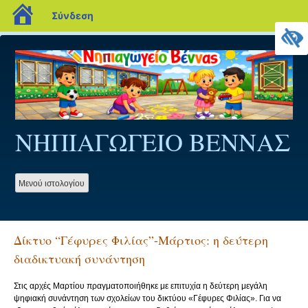
blogs.sch.gr
Σύνδεση
Προχωρήστε
στο
περιεχόμενο
ΝΗΠΙΑΓΩΓΕΙΟ ΒΕΝΝΑΣ
Mενού ιστολογίου
Δίκτυο “Γέφυρες Φιλίας”-Μάρτιος: η δεύτερη
διαδικτυακή συνάντηση
Στις αρχές Μαρτίου πραγματοποιήθηκε με επιτυχία η δεύτερη μεγάλη
ψηφιακή συνάντηση των σχολείων του δικτύου «Γέφυρες Φιλίας». Για να