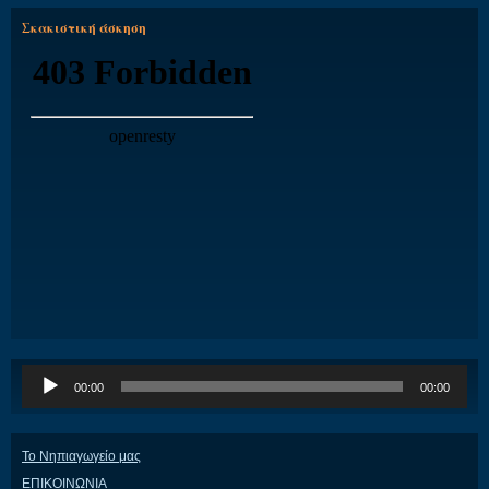
Σκακιστική άσκηση
Πρόγραμμα
00:00
00:00
Αναπαραγωγής
Ήχου
Το Νηπιαγωγείο μας
ΕΠΙΚΟΙΝΩΝΙΑ