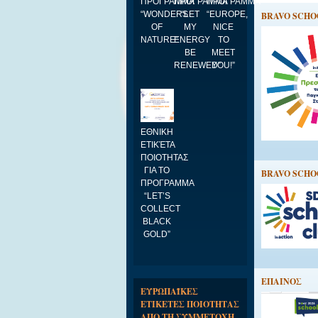
ΠΡΟΓΡΑΜΜΑ
ΠΡΟΓΡΑΜΜΑ
ΠΡΟΓΡΑΜΜΑ
“WONDERS
“LET
“EUROPE,
BRAVO SCHOO
OF
MY
NICE
NATURE”
ENERGY
TO
BE
MEET
RENEWED”
YOU!”
ΕΘΝΙΚΗ
ΕΤΙΚΈΤΑ
ΠΟΙΟΤΗΤΑΣ
ΓΙΑ ΤΟ
BRAVO SCHOO
ΠΡΟΓΡΑΜΜΑ
“LET’S
COLLECT
BLACK
GOLD”
EΠΑΙΝΟΣ
ΕΥΡΩΠΑΪΚΕΣ
ΕΤΙΚΕΤΕΣ ΠΟΙΟΤΗΤΑΣ
ΑΠΟ ΤΗ ΣΥΜΜΕΤΟΧΗ